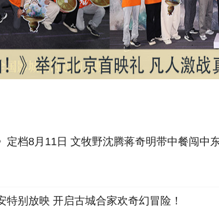
定档8月11日 文牧野沈腾蒋奇明带中餐闯中
安特别放映 开启古城合家欢奇幻冒险！