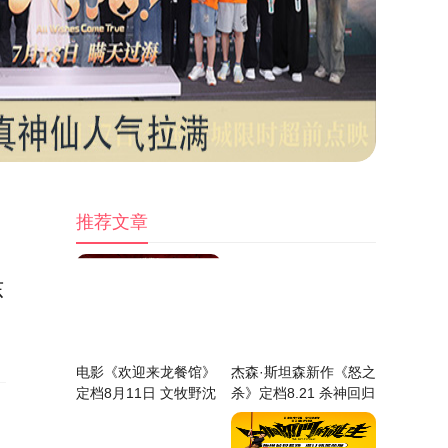
推荐文章
东
电影《欢迎来龙餐馆》
杰森·斯坦森新作《怒之
定档8月11日 文牧野沈
杀》定档8.21 杀神回归
腾蒋奇明带中餐闯
解恨复仇全球