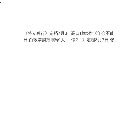
《特立独行》定档7月3
高口碑续作《年会不能
日 白敬亭魏翔演绎“人
停2！》定档8月7日 张
情事故”反差乐子
若昀白客“刘马组