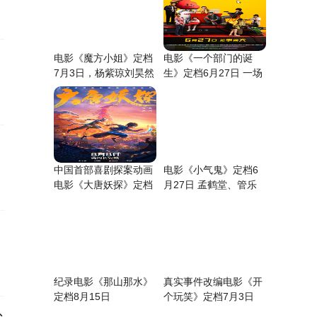
电影《魔方小姐》定档
电影《一个部门的诞
7月3日，杨紫琼刘昊然
生》定档6月27日 一场
师徒过招重组热血人
退订引发的荒诞
中国首部喜剧探案动画
电影《小气鬼》定档6
电影《大唐妖探》定档
月27日 孟鹤堂、管乐
8月8日！全家欢聚笑
组团勇闯“纯抠赛道
纪录电影《那山那水》
真实事件改编电影《开
定档8月15日
个玩笑》定档7月3日
导演尹丽川《出走的
赴