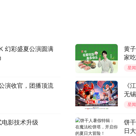
K 幻彩盛夏公演圆满
黄子
场
家吃
星闻
花公演收官，团播顶流
《江
无锡
星闻
格式电影技术升级
饼干
日大