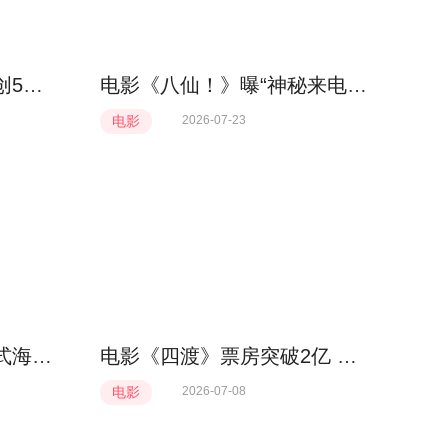
《蜘蛛侠：崭新之日》创5年来好莱坞内地IMAX最佳开画，掀观影热潮
电影《八仙！》曝“神秘来电”片段 给神仙“上眼药”每秒都好笑
电影
2026-07-23
动画电影《八仙！》制式海报重磅释出 定格神话世界旷世风光
电影《四渡》票房突破2亿 创下长征题材票房新纪录
电影
2026-07-08