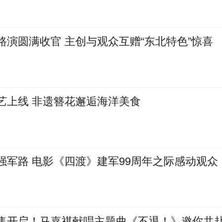
演圆满收官 主创与观众互赠“东北特色”惊喜
艺上线 非遗簪花邂逅海洋美食
强军路 电影《四渡》建军99周年之际感动观众
售开启！马嘉祺献唱主题曲《不退！》邀你共