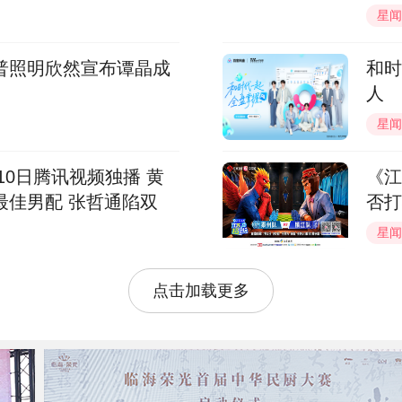
星闻
普照明欣然宣布谭晶成
和时
人
星闻
10日腾讯视频独播 黄
《江
最佳男配 张哲通陷双
否打
星闻
点击加载更多