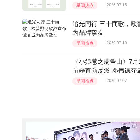
星闻热点
2026-07-15
追光同行 三十而歌，欧
为品牌挚友
星闻热点
2026-07-10
《小娘惹之翡翠山》7月
暄婷首演反派 邓伟徳夺
三角虐恋
星闻热点
2026-07-07