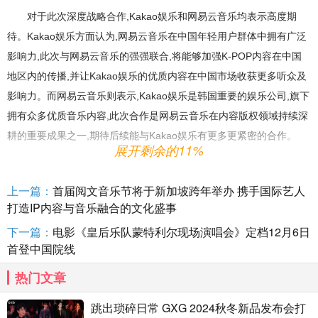
对于此次深度战略合作,Kakao娱乐和网易云音乐均表示高度期
待。Kakao娱乐方面认为,网易云音乐在中国年轻用户群体中拥有广泛
影响力,此次与网易云音乐的强强联合,将能够加强K-POP内容在中国
地区内的传播,并让Kakao娱乐的优质内容在中国市场收获更多听众及
影响力。而网易云音乐则表示,Kakao娱乐是韩国重要的娱乐公司,旗下
拥有众多优质音乐内容,此次合作是网易云音乐在内容版权领域持续深
耕的重要成果之一,期待后续能与Kakao娱乐有更多更紧密的合作。
展开剩余的11%
此前,网易云音乐已与SM娱乐、YG娱乐、JYP、CJ ENM等韩国
上一篇：
首届阅文音乐节将于新加坡跨年举办 携手国际艺人
著名音乐公司达成版权合作,持续为用户提供优质K-POP内容。未来,
打造IP内容与音乐融合的文化盛事
网易云音乐将不断推进与全球音乐公司在音乐版权、音乐活动等方面
的合作,为中国音乐爱好者提供更全面的优质音乐内容和更好的消费体
下一篇：
电影《皇后乐队蒙特利尔现场演唱会》定档12月6日
首登中国院线
验。
热门文章
跳出琐碎日常 GXG 2024秋冬新品发布会打