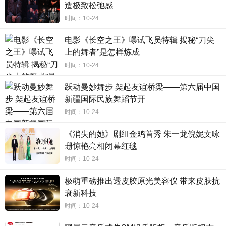
造极致松弛感
时间：10-24
电影《长空之王》曝试飞员特辑 揭秘“刀尖
上的舞者”是怎样炼成
时间：10-24
跃动曼妙舞步 架起友谊桥梁——第六届中国
新疆国际民族舞蹈节开
时间：10-24
《消失的她》剧组金鸡首秀 朱一龙倪妮文咏
珊惊艳亮相闭幕红毯
时间：10-24
极萌重磅推出透皮胶原光美容仪 带来皮肤抗
衰新科技
时间：10-24