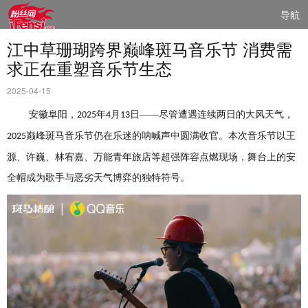
导航
江中草珊瑚跨界巅峰斑马音乐节 消费需
求正在重塑音乐节生态
2025-04-15
安徽阜阳，
年
月
日——尽管遭遇连续两日的大风天气，
2025
4
13
巅峰斑马音乐节仍在乐迷的呐喊声中圆满收官。本
次
音乐节以王
2025
源、许巍、林宥嘉、万能青年旅店等超强阵容点燃现场，舞台上的安
全帽成为
歌手
与恶劣天气博弈的独特符号。