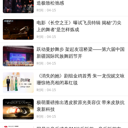
造极致松弛感
时间：04-15
电影《长空之王》曝试飞员特辑 揭秘“刀尖
上的舞者”是怎样炼成
时间：04-15
跃动曼妙舞步 架起友谊桥梁——第六届中国
新疆国际民族舞蹈节开
时间：04-15
《消失的她》剧组金鸡首秀 朱一龙倪妮文咏
珊惊艳亮相闭幕红毯
时间：04-15
极萌重磅推出透皮胶原光美容仪 带来皮肤抗
衰新科技
时间：04-15