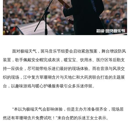
面对极端天气，斑马音乐节组委会启动紧急预案，舞台增设防风
装置，
歌手
佩戴安全帽完成表演，
暖宝宝、饮用水、医疗区等后勤支
持一应俱全
，
尽可能带给乐迷们最好的现场体验
。
而在音浪与风浪交
织的现场，江中复方草珊瑚含片与天地仁和大药房联合打造的主题展
台，
以趣味游戏与暖心护嗓服务吸引众多乐迷停留
。
“本以为极端天气会影响体验，
但是主办方准备很齐全，现场居
然还有草珊瑚含片免费试吃
！
”来自合肥的乐迷王女士表示。