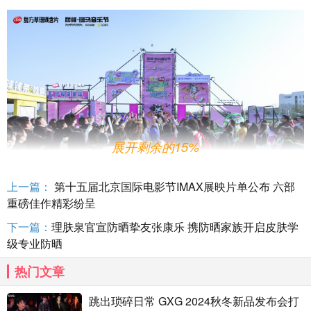
展开剩余的15%
上一篇：
第十五届北京国际电影节IMAX展映片单公布 六部
重磅佳作精彩纷呈
下一篇：
理肤泉官宣防晒挚友张康乐 携防晒家族开启皮肤学
草珊瑚
活动负责人强调：
“从
南昌伶伦音乐节的初试啼声，
2023
级专业防晒
到
扶摇直上音乐节，再到
西安、阜阳的双城进化，江中复方
2024
2025
热门文章
草珊瑚含片始终在探索传统药企与青年文化的对话方式——健康守护
不
只
是严肃的说教，而应成为潮流生活的自然组成部分。
”
跳出琐碎日常 GXG 2024秋冬新品发布会打