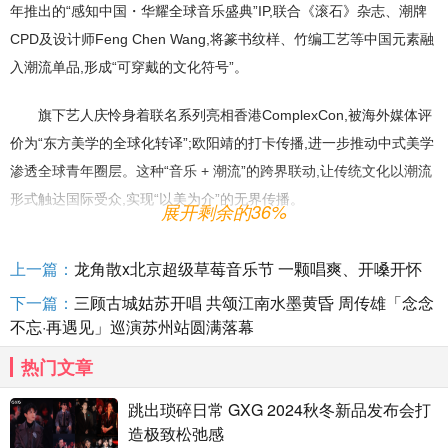
年推出的“感知中国・华耀全球音乐盛典”IP,联合《滚石》杂志、潮牌
CPD及设计师Feng Chen Wang,将篆书纹样、竹编工艺等中国元素融
入潮流单品,形成“可穿戴的文化符号”。
旗下艺人庆怜身着联名系列亮相香港ComplexCon,被海外媒体评
价为“东方美学的全球化转译”;欧阳靖的打卡传播,进一步推动中式美学
渗透全球青年圈层。这种“音乐 + 潮流”的跨界联动,让传统文化以潮流
形式触达国际受众,实现“以美为介”的无界传播。
展开剩余的36%
上一篇：
龙角散x北京超级草莓音乐节 一颗唱爽、开嗓开怀
三、在地化运营:国际艺人的中国突围
下一篇：
三顾古城姑苏开唱 共颂江南水墨黄昏 周传雄「念念
不忘·再遇见」巡演苏州站圆满落幕
白米范的“双向奔赴”逻辑在国际艺人运营中成效显著。2021年独
家代理刘逸云(Amber Liu)中国经纪业务后,公司助力其发行专辑
热门文章
《y?》,并通过《乘风 2023》综艺曝光,实现商务合作激增20个、商务
跳出琐碎日常 GXG 2024秋冬新品发布会打
收入提升近8倍。此外,她还参加了西安音乐节、马蹄音乐节等国内音
造极致松弛感
乐节。Amber刘逸云开拓中国市场一系列动作背后,白米范是主要推动