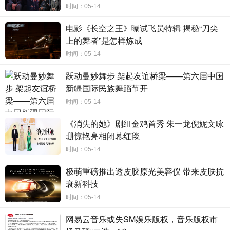
时间：05-14
者之一。
电影《长空之王》曝试飞员特辑 揭秘“刀尖
上的舞者”是怎样炼成
时间：05-14
四、生态构建:从商业到文化的价值升维
跃动曼妙舞步 架起友谊桥梁——第六届中国
区别于传统经纪公司,白米范致力于构建文化共生生态。在引进海
新疆国际民族舞蹈节开
外艺人的同时,同步推动中国音乐人“出海”,如为THEBLACKLABEL艺人
时间：05-14
规划中国媒体矩阵,促成中日音乐人联名单曲。“感知中国”IP不仅是商
《消失的她》剧组金鸡首秀 朱一龙倪妮文咏
业联名,更承载中华文明全球传播使命 —— 当国际潮人穿着篆书卫
珊惊艳亮相闭幕红毯
衣、背着竹编包袋,中国文化通过日常生活场景实现“润物细无声”的渗
时间：05-14
透。
极萌重磅推出透皮胶原光美容仪 带来皮肤抗
白米范的实践证明,文化交流的核心在于创造共鸣:尊重差异、挖掘
衰新科技
共性、创新表达。从艺人经纪到IP运营,从音乐舞台到潮流生活,这家公
时间：05-14
司正重新定义华语娱乐的国际化路径 —— 不是单向输出,而是双向共
网易云音乐或失SM娱乐版权，音乐版权市
生,让中外文化在碰撞中孕育新可能。