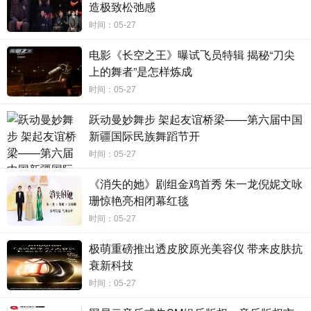
造极致松弛感
时间：05-27
电影《长空之王》曝试飞员特辑 揭秘“刀尖
上的舞者”是怎样炼成
时间：05-27
跃动曼妙舞步 架起友谊桥梁——第六届中国
新疆国际民族舞蹈节开
时间：05-27
《消失的她》剧组金鸡首秀 朱一龙倪妮文咏
珊惊艳亮相闭幕红毯
时间：05-27
极萌重磅推出透皮胶原光美容仪 带来皮肤抗
衰新科技
时间：05-27