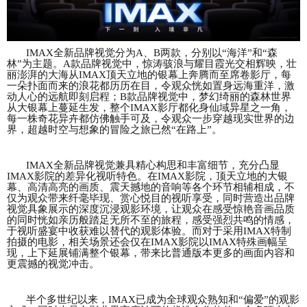
IMAX全新品牌视觉分为A、B两款，分别以“海洋”和“森
林”为主题。A款品牌视觉中，惊涛骇浪与耀目霞光交相辉映，壮
丽澎湃的大海从IMAX顶天立地的银幕上奔腾而至席卷影厅，每
一朵扑面而来的浪花都历历在目，令观众恍如置身远海重洋，激
动人心的远航即刻启程；B款品牌视觉中，梦幻绮丽的森林世界
从大银幕上蔓延生发，整个IMAX影厅都化身仙域异星之一角，
每一株奇花异卉都仿佛触手可及，令观众一步穿越现实世界的边
界，超越时空与想象的冒险之旅已然“在路上”。
IMAX全新品牌视觉兼具精心构思和丰富细节，充分凸显
IMAX影院的差异化视听特色。在IMAX影院，顶天立地的大银
幕、高清高亮的画质、震天撼地的音响等各个环节相辅相成，不
仅为观众带来纤毫毕现、赏心悦目的视听享受，同时营造出品牌
视觉具象展示的深度沉浸观影环境，让观众在感受惊艳音画品质
的同时恍如亲历般踏足无所不至的旅程，感受强烈共鸣的情感，
于视听盛宴中收获难以替代的观影体验。而对于采用IMAX特制
拍摄的电影，相关场景还会仅在IMAX影院以IMAX特殊画幅呈
现，上下延展铺满整个银幕，带来比普通版本更多的画面内容和
更震撼的视觉冲击。
半个多世纪以来，
IMAX已成为全球观众熟知和“偏爱”的观影