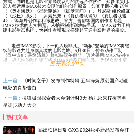
方式，同时也是电影业界高度认可的优选合作伙伴，众多顶尖电
影人都运用IMAX技术
实现他们的创作愿景
，如克里斯托弗
·诺兰
（《奥本海默》《星际穿越》《盗梦空间》）、丹尼斯·维伦纽瓦
（《沙丘》系列）、罗素兄弟（《复仇者联盟3》《复仇者联盟
4》）等海外创作者和陈思诚、管虎、曹郁等国内创作者都是
IMAX技术的忠实拥趸。从拍摄制作到放映呈现，
IMAX
致力于
构
建电影生态系统，为创作者和观众搭建起直通电影世界的桥梁。
走进
IMAX影院，下一刻入境非凡。“新妆”登场的IMAX将继
续与影迷共赴身临其境的电影之旅。5月30日，传奇动作巨制
《碟中谍8：最终清算》将献映端午假期，
该片采用
IMAX特制拍
摄，标志性的动作场面将以IMAX特殊画幅呈现，为观众带来更
展开剩余的1%
震撼的视听体验
。
上一篇：
《时间之子》发布制作特辑 五年淬炼原创国产动画
电影的真挚告白
下一篇：
搜狐极限探索者大会倒计时3天 杨九郎朱梓橦等明
星徒步助力大会
热门文章
跳出琐碎日常 GXG 2024秋冬新品发布会打