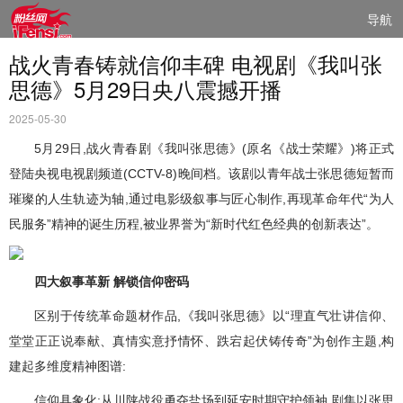
导航
战火青春铸就信仰丰碑 电视剧《我叫张
思德》5月29日央八震撼开播
2025-05-30
5月29日,战火青春剧《我叫张思德》(原名《战士荣耀》)将正式
登陆央视电视剧频道(CCTV-8)晚间档。该剧以青年战士张思德短暂而
璀璨的人生轨迹为轴,通过电影级叙事与匠心制作,再现革命年代“为人
民服务”精神的诞生历程,被业界誉为“新时代红色经典的创新表达”。
四大叙事革新 解锁信仰密码
区别于传统革命题材作品,《我叫张思德》以“理直气壮讲信仰、
堂堂正正说奉献、真情实意抒情怀、跌宕起伏铸传奇”为创作主题,构
建起多维度精神图谱:
信仰具象化:从川陕战役勇夺盐场到延安时期守护领袖,剧集以张思