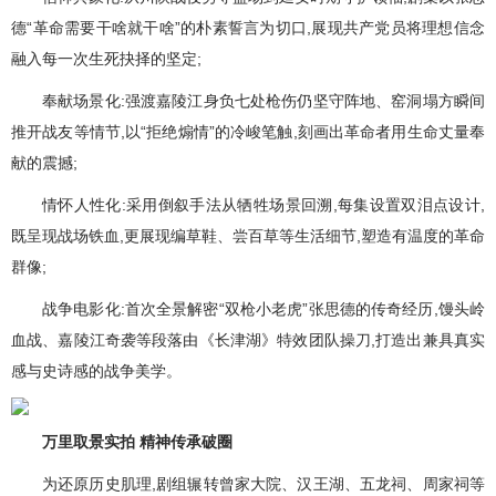
德“革命需要干啥就干啥”的朴素誓言为切口,展现共产党员将理想信念
融入每一次生死抉择的坚定;
奉献场景化:强渡嘉陵江身负七处枪伤仍坚守阵地、窑洞塌方瞬间
推开战友等情节,以“拒绝煽情”的冷峻笔触,刻画出革命者用生命丈量奉
献的震撼;
情怀人性化:采用倒叙手法从牺牲场景回溯,每集设置双泪点设计,
既呈现战场铁血,更展现编草鞋、尝百草等生活细节,塑造有温度的革命
群像;
战争电影化:首次全景解密“双枪小老虎”张思德的传奇经历,馒头岭
血战、嘉陵江奇袭等段落由《长津湖》特效团队操刀,打造出兼具真实
感与史诗感的战争美学。
万里取景实拍 精神传承破圈
为还原历史肌理,剧组辗转曾家大院、汉王湖、五龙祠、周家祠等