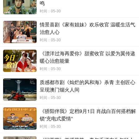
鸣
5月29日起,锁定央视八套,见证一个普通战士如何用29年生命践
行“为人民服务”的永恒誓言,让信仰之光照亮新时代征程!
时间：05-30
情景喜剧《家有姐妹》欢乐收官 温暖生活气
治愈人心
时间：05-30
《漂洋过海再爱你》甜蜜收官 以爱为翼传递
暖心治愈能量
时间：05-30
质感都市剧《灿烂的风和海》杀青 主创匠心
呈现澳门烟火人间
时间：05-30
《骄阳伴我》定档9月1日 肖战白百何搭档解
锁“充电式爱情”
时间：05-30