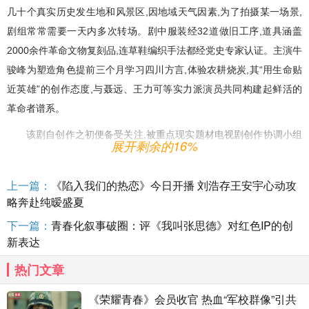
几十个真实历史发生地和风景区,因地域天气因素,为了拍摄某一场景,
剧组常常需要一天内多次转场。剧中服装经32道做旧工序,道具涵盖
2000余件革命文物复刻品,连草鞋编织手法都经党史专家认证。主演牛
骏峰为塑造角色提前三个月学习四川方言,体验农耕烧炭,其“用生命贴
近英雄”的创作态度,与聂远、王力可等实力派演员共同构建起鲜活的
革命者谱系。
该剧自创作之初便备受关注,被重点现实题材电视剧创作协调小组
展开剩余的16%
列为重点现实题材电视剧剧本创作资助项目。剧本创作研讨会上,专家
对其有高度赞誉:“在新时代背景下,这部剧以青春化表达激活红色基因,
上一篇：
《陷入我们的热恋》今日开播 刘浩存王安宇心动攻
让年轻观众透过张思德的故事,理解‘伟大出自平凡’的深刻内涵,是革命
略奔赴纯暧盛夏
题材影视剧创新叙事的一次重要尝试。”对于该剧播出后能够取得的成
下一篇：
青春化叙事破圈：评《我叫张思德》对红色IP的创
绩,专家也同样期待:“张思德是共产党人精神谱系的鲜活注脚,这部剧既
新表达
是对英雄的缅怀,更是对初心的叩问,为当下社会提供宝贵的精神钙
热门文章
质。”
《荣耀青春》会员收官 热血“军校群像”引共