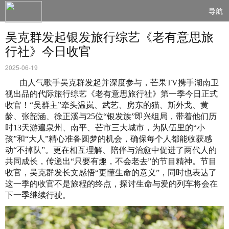
导航
吴克群发起银发旅行综艺《老有意思旅
行社》今日收官
2025-06-19
由人气歌手吴克群发起并深度参与，芒果TV携手湖南卫
视出品的代际旅行综艺《老有意思旅行社》第一季今日正式
收官！“吴群主”牵头温岚、武艺、房东的猫、斯外戈、黄
龄、张韶涵、徐正溪与25位“银发族”即兴组局，带着他们历
时13天游遍泉州、南平、芒市三大城市，为队伍里的“小
孩”和“大人”精心准备圆梦的机会，确保每个人都能收获感
动“不掉队”。更在相互理解、陪伴与治愈中促进了两代人的
共同成长，传递出“只要有趣，不会老去”的节目精神。节目
收官，吴克群发长文感悟“更懂生命的意义”，同时也表达了
这一季的收官不是旅程的终点，探讨生命与爱的列车将会在
下一季继续行驶。