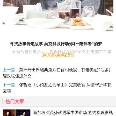
寻找故事传递故事 吴克群以行动弥补“陪伴者”的梦
作为节目的发起人，吴克群成立旅行社的初衷源于母亲
展开剩余的65%
的离世。他曾提到一直有个遗憾：以前答应母亲带她出去旅
行，但忙于工作，又觉得以后有时间、有机会，但是当母亲
上一篇：
萧纤纤出席瑞典第八任首相晚宴，获选美冠军后闪
去世后，在整理她的遗物时发现，母亲将自己的照片PS到了
一些异国美景上，而母亲身边却没有他。因为这样的遗憾，
耀政坛促进外交
吴克群决定创办“老有意思旅行社”这样特别的方式，来助力
下一篇：
张哲通《小娘惹之翡翠山》完美收官 深情守护终获
那些未曾谋面的老年人们完成心愿，十期节目，三段旅途，
圆满
吴克群既是这一切的发起者，又是将一切安排妥帖的执行
者。他希望自己能在这一场旅途中，弥补自己没有成为“陪伴
热门文章
者”的梦。
新加坡演员孙政进军中国市场 签约欢娱影视
在节目中有许多令人动容的故事。因为两岸相隔，一直