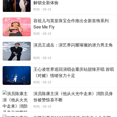
没有机会与自己的祖辈和现世亲人相认的秀芬姐和全氏姐
解锁全新体验
妹，吴克群通过努力，联系多方促成寻根探亲，在看到秀芬
时间：06-19
姐在三百年前的祖先画像前落泪、全氏姐妹与56年没见的亲
戚相拥时，吴克群也被触动了：“我看到他们相聚的时候，好
容祖儿与英皇珠宝合作推出全新首饰系列
像在电影里看到类似的一幕，原来这就是亲情。”
See Me Fly
时间：06-19
演员王成岳：演艺界闪耀璀璨的潜力男主角
时间：06-19
王心凌世界巡回演唱会重庆站甜辣开唱 首唱
《对赌》情绪张力十足
时间：06-19
演员陈康主演《他从火光中走来》消防员身
份被赞惊喜不断
时间：06-19
除了帮助远在异乡的亲人团聚，吴克群也希望大家能够
好好珍惜身边人：他帮助长江哥拍下与妻子爱的记忆短片，