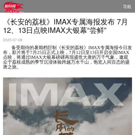
导航
《长安的荔枝》IMAX专属海报发布 7月
12、13日点映IMAX大银幕“尝鲜”
2025-07-08
备受期待的暑期档巨制《长安的荔枝》
IMAX专属海报今日发
布，影片将于7月25日正式上映，7月12日至13日开启全国IMAX
点映，将通过IMAX大银幕磅礴再现盛世大唐的万千气象，邀观
众于荔枝成熟的季节沉浸体验跨越万水千山，饱览人间百态的盛
唐之旅。