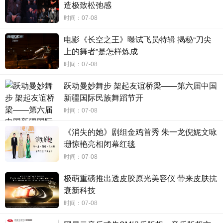
动表演和富于烟火气的细节设计，带领观众领略大唐的世情人
造极致松弛感
心，化身李善德的
“同行者”
，
体验一场大
“荔”出奇迹的冒险之
时间：07-08
旅
。
电影《长空之王》曝试飞员特辑 揭秘“刀尖
电影《长安的荔枝》根据马伯庸同名小说改编，由大鹏编
上的舞者”是怎样炼成
剧、导演，大鹏、白客、庄达菲、刘俊谦领衔主演，刘德华、杨
幂、常远特别出演，魏翔、王迅、孙阳、林雪、宋小宝、付航友
时间：07-08
情出演，张若昀特邀出演，将于
7月12日至13日在全国IMAX影院
点映“尝鲜”，7月25日在全国IMAX影院正式公映。
跃动曼妙舞步 架起友谊桥梁——第六届中国
新疆国际民族舞蹈节开
时间：07-08
《消失的她》剧组金鸡首秀 朱一龙倪妮文咏
珊惊艳亮相闭幕红毯
时间：07-08
极萌重磅推出透皮胶原光美容仪 带来皮肤抗
衰新科技
时间：07-08