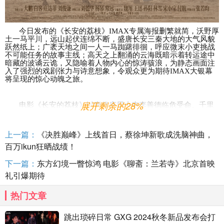
今日发布的《长安的荔枝》
IMAX专属海报删繁就简，沃野厚
土一马平川，远山起伏连绵不断，盛唐长安三秦大地的大气风貌
跃然纸上；广袤天地之间一人一马
踟躇
徘徊，呼应微末小吏挑战
不可能任务的故事主线；高天之上
翻涌的云海既暗示着转运途中
暗藏的波谲云诡，又隐喻着人物内心的惊涛骇浪，为静态画面注
入了强烈的戏剧张力与诗意想象
，令观众更为期待
IMAX大银幕
将呈现的惊心动魄之旅。
展开剩余的28%
电影《长安的荔枝》以唐代底层小吏李善德临危受命、千里
运送鲜荔枝的
"不可能任务"为主线，通过这一独特视角，将盛唐
时期的社会百态与官场生态生动展现。影片巧妙地将小人物在时
代洪流中的挣扎与成长，与荔枝转运途中跨越千山万水的惊险历
上一篇：
《决胜巅峰》上线首日，蔡徐坤新歌成洗脑神曲，
程交织呈现，而IMAX影院独有的沉浸式观影体验，将让观众完
百万ikun狂晒战绩！
全置身于这场跨越时空的盛唐之旅中，全方位感受影片所要传达
的情感张力。
下一篇：
东方幻境一瞥惊鸿 电影《聊斋：兰若寺》北京首映
礼引爆期待
在
IMAX影院，顶天立地的大银幕、高清高亮的画质和震天撼
地的音响相辅相成，为观众带来真实惊艳的视听品质和沉浸式观
热门文章
影环境，让观众更真切地走进魅力大唐。从率性自由的岭南边地
到规整威严的首都长安，观众对千里旅途的每一场景都将如临其
境，沉浸感受；
IMAX大银幕以纤毫毕现的呈现力，将每个细微
跳出琐碎日常 GXG 2024秋冬新品发布会打
的表情变化、每处考究的服化道细节都放大呈现，
通过群星的生