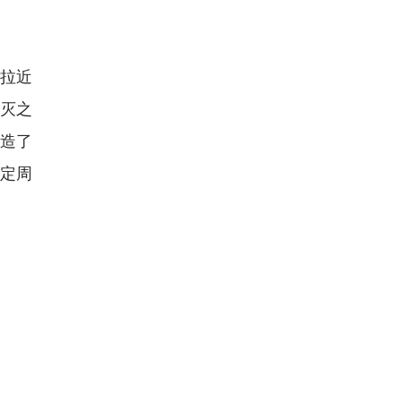
步拉近
鬼灭之
打造了
限定周