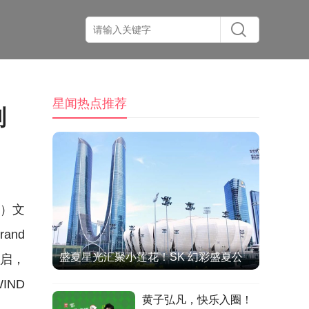
星闻热点推荐
别
海）文
and
盛夏星光汇聚小莲花！SK 幻彩盛夏公
开启，
演圆满收官，双向奔赴治愈全场
IND
黄子弘凡，快乐入圈！