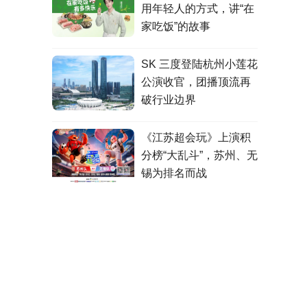
用年轻人的方式，讲“在
家吃饭”的故事
SK 三度登陆杭州小莲花
公演收官，团播顶流再
破行业边界
《江苏超会玩》上演积
分榜“大乱斗”，苏州、无
锡为排名而战