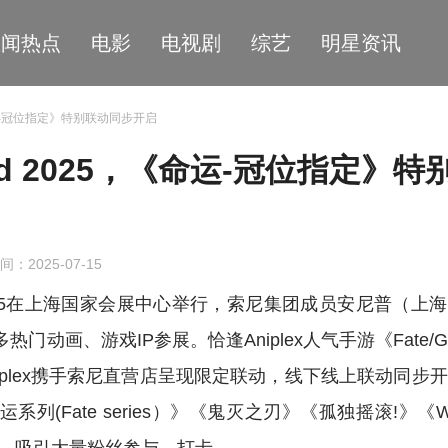
星闻热点
电影
电视剧
综艺
明星资讯
25，《命运-冠位指定》特别联动同步开启
World 2025，《命运-冠位指定》特
间：2025-07-15
World 2025在上海国家会展中心举行，索尼集团成员安尼普（上
携诸多热门动画、游戏IP参展。恰逢Aniplex人气手游《Fate/Gr
niplex携手索尼直营店呈现限定联动，线下线上联动同步
系列(Fate series）》《鬼灭之刃》《孤独摇滚!》《W