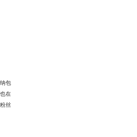
收纳包
也在
受粉丝