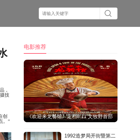
电影推荐
水
作品，
摄技
在创
《欢迎来龙餐馆》定档8.11 文牧野首部
点。”
IMAX特制拍摄作品聚焦异国烟火气
1992造梦局开街暨第二