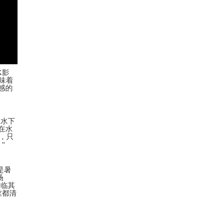
X影
味着
感的
X水下
在水
，只
"
是暑
场
身临其
丝都清