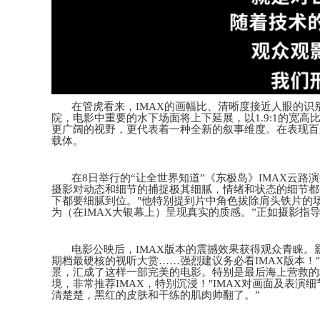
在管虎看来，
IMAX的画幅比、清晰度接近人眼的识
院，电影中重要的水下场面将上下延展，以1.9:1的宽高
更广阔的视野，更代表着一种全新的叙事维度。在表现百
载体。
在
8日举行的“让全世界知道”《东极岛》IMAX云路
摄影对动态和细节的捕捉极其细腻，情绪和状态的细节都
下都要细腻到位。
"他特别提到片中角色拔除肩头铁片的场
为（在
IMAX大银幕上）呈现真实的质感。”正如
摄影指
电影
公映后，
IMAX版本的震撼效果获得观众
青睐
。
期档最硬核的视听大赏
……强烈建议务必看IMAX版本！
景，汇成了这样一部完美的电影。特别是最后海上营救的
境，非常推荐
IMAX，特别沉浸！
"
IMAX对画面及表演
清楚楚，黑红的皮肤和干练的肌肉帅翻了。”