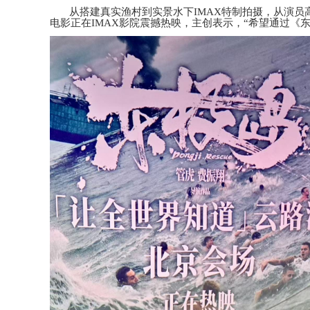
从搭建真实渔村到实景水下
IMAX特制
拍摄，从演员
电影正在
IMAX影院震撼热映，主创表示，“
希望通过《