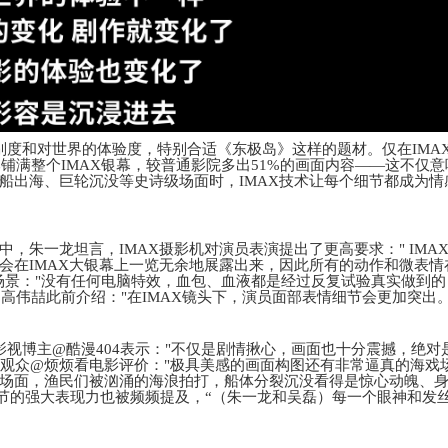
别度和对世界的体验度，特别合适《东极岛》这样的题材。仅在IMA
比铺满整个IMAX银幕，较普通影院多出51%的画面内容
——这不仅意
船出海、巨轮沉没等史诗级场面时，IMAX技术让每个细节都成为情
演中，
朱一龙坦言，
IMAX摄影机对演员表演提出了更高要求："
IMA
会在IMAX大银幕上一览无余地展露出来，因此所有的动作和微表情
景："
没有任何电脑特效，血包、血液都是经过反复试验真实做到的
导高伟喆
此前介绍
：
"在IMAX镜头下，演员面部表情细节会更加突出。
影视博主
@酷漫404表示："不仅是剧情揪心，
画面也十分震撼，绝对
"观众@烦烦看电影评价："
极具美感的画面构图还有非常逼真的海戏
场面，渔民们被汹涌的海浪拍打，船体分裂沉没看得是惊心动魄、
细节的强大表现力也被频频提及，“（朱一龙和吴磊）每一个眼神和发