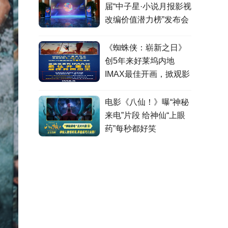
届“中子星·小说月报影视
改编价值潜力榜”发布会
在盐城举行
《蜘蛛侠：崭新之日》
创5年来好莱坞内地
IMAX最佳开画，掀观影
热潮
电影《八仙！》曝“神秘
来电”片段 给神仙“上眼
药”每秒都好笑