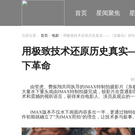
首页
星闻聚焦
当前位置：
首页
>
电影
> 用极致技术还原历史真实——《东极岛》的I
用极致技术还原历史真实—
下革命
时
由管虎、费振翔共同执导的
IMAX特制拍摄影片《东
大量水下重头戏由IMAX特制拍摄完成，较影片在普通影院呈
术和震撼的视听语言，
获得来自电影人、演员及观众的一
I
M
AX版本不仅
水下
画面内容多出一半，更通过独特
作初期就确立了
"为IMAX而拍"的理念，让技术参与叙