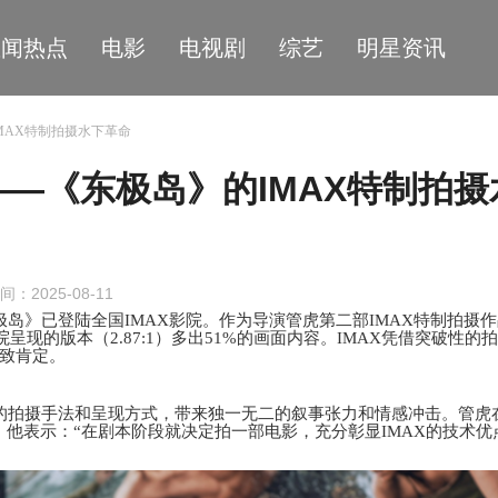
星闻热点
电影
电视剧
综艺
明星资讯
MAX特制拍摄水下革命
—《东极岛》的IMAX特制拍摄
间：2025-08-11
极岛》已登陆全国IMAX影院。作为导演管虎第二部IMAX特制拍摄
现的版本（2.87:1）多出51%的画面内容。IMAX
凭借突破性的拍
致肯定。
的拍摄手法和呈现方式，带来
独一无二
的叙事张力和情感冲击。
管虎
事。他表示：“在剧本阶段就决定拍一部电影，充分彰显IMAX的技术优