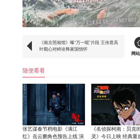
《南京照相馆》曝“万一呢”片段 王传君高
叶戳心对峙诠释家国情怀
网站
随便看看
张艺谋春节档电影《满江
《名侦探柯南：贝克
红》岳云鹏角色预告上线 演
灵》今日上映 经典重