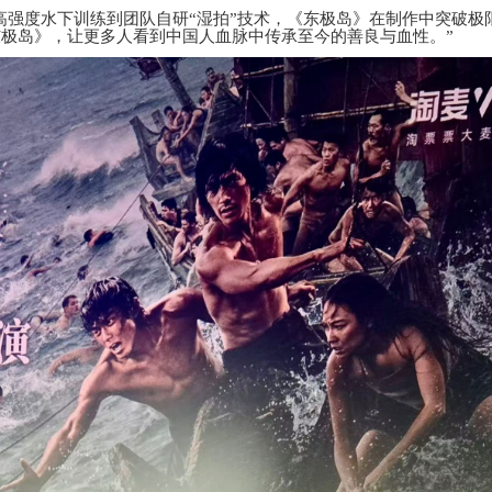
高强度水下训练到团队自研
“湿拍”技术，
《东极岛》在制作中
突破极
东极岛》，让更多人看到中国人血脉中传承至今的善良与血性。
”