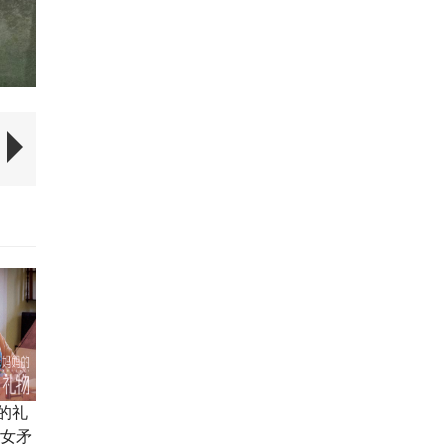
的礼
母女矛