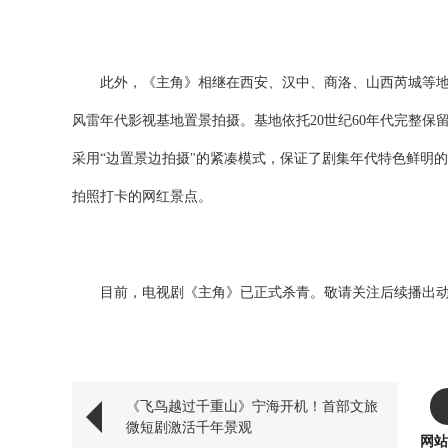
此外，
《主角》相继在西安、汉中、商洛、山西芮城等
风雷年代影视基地置景拍摄。基地依托20世纪60年代完整保
采用“边置景边拍摄"的紧凑模式，
保证了剧集年代
特色
鲜明的
拍照
打卡
的网红景点
。
目前，
电视剧
《
主角
》
已正式杀青。敬请关注后续播出
《飞鸟越过千重山》宁海开机！首部文旅
微短剧激活千年景观
网站