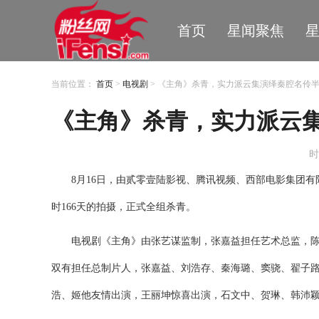
首页
星闻聚焦
当前位置：
首页
>
电视剧
> 《主角》杀青，实力派云集演绎秦腔名伶
《主角》杀青，实力派云
时
8月16日，
由贰零壹陆影视、腾讯视频、西部电影集团有
时
166天的拍摄，正式全组杀青
。
电视剧《主角》由
张艺谋监制，
张嘉益担任艺术总监，
双有担任总制片人，
张嘉益、刘浩存、秦海璐、窦骁、翟子
浩、姬他友情出演，王丽坤惊喜出演，石文中、贺琳、韩沛