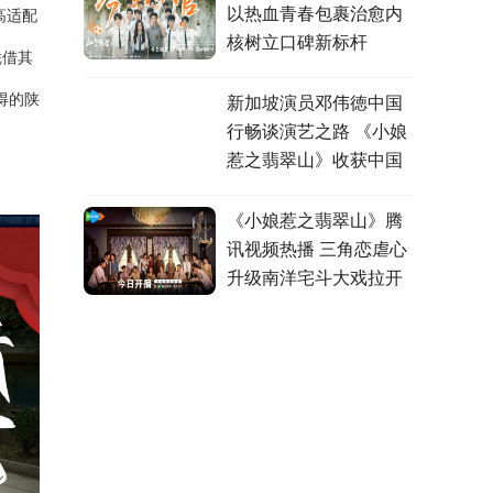
以热血青春包裹治愈内
高适配
核树立口碑新标杆
凭借其
得的陕
新加坡演员邓伟徳中国
行畅谈演艺之路 《小娘
惹之翡翠山》收获中国
观众认可
《小娘惹之翡翠山》腾
讯视频热播 三角恋虐心
升级南洋宅斗大戏拉开
帷幕