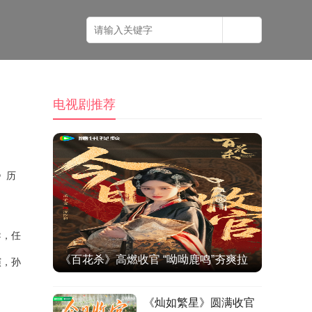
电视剧推荐
》
历
导
，
任
《百花杀》高燃收官 “呦呦鹿鸣”夯爽拉
演，孙
扯打造古装爱情题材佳作
《灿如繁星》圆满收官