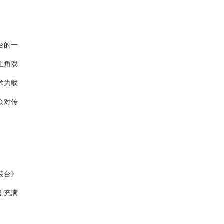
台的一
主角戏
术为载
众对传
装台》
剧充满