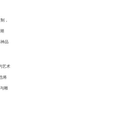
监制，
潮
精神品
的艺术
也将
敲与雕