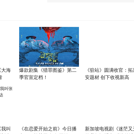
《大海
爆款剧集《猎罪图鉴》第二
《驻站》圆满收官：拓
青
季官宣定档！
安题材 创下收视新高
《我叫
《在恋爱开始之前》今日播
新加坡电视剧《迷茫又