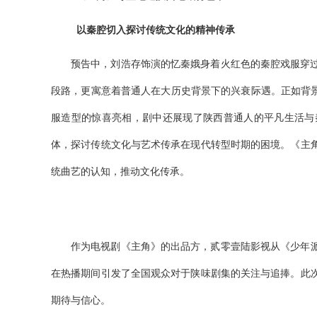
以秦腔切入探讨传统文化的精神传承
预告中，刘浩存饰演的
忆秦娥
身着火红色的秦腔戏服穿
段路，更寓意着普通人在大历史背景下的兴衰际遇。正如背
服造型的惊喜亮相，剧中还展现了陕西普通人的平凡生活与
体，探讨传统文化与艺术传承在现代转型时期的困境。《主
统曲艺的认知，推动文化传承。
作为电视剧《主角》的出品方，
贰零壹陆影视从
《
少年
在热播期间引发了全国观众对于陕味剧集的关注与追捧。
此
期待与信心。