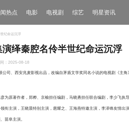
星闻热点
电影
电视剧
综艺
明星资讯
半世纪命运沉浮
集演绎秦腔名伶半世纪命运沉浮
间：2025-08-18
限公司
、
西安兆麦影视出品
，
改编自茅盾文学奖同名小说的电视剧《主角
陈彦为原著作者，
郑桦、京榆担任编剧，马晓勇
担任
联合编剧，李少飞执
路领衔主演，王晓晨特别主演，扈耀之、王海燕特邀主演，李泽锋友情出
颖、苗阜主演。