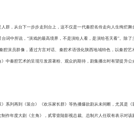
过人群，从台下一步步走到台上，这不仅是一代秦腔名伶走向人生绚烂舞
景台词中所说，
“演戏的最高境界，不是演给人看，是演给苍天看”。除了
秦腔演员群像，
通过方言对话、秦腔术语强化陕西地域特色，以秦腔艺
角》中秦腔艺术的呈现引发原著粉、观众的期待，剧集播出时有望提升公
派
》
系列
再到
《
装台
》
《欢乐家长群》等热播
爆款剧从未间断
，
尤其是《
次制作年度大剧《主角》，贰零壹陆影视总裁、总制片人任双有表示对该