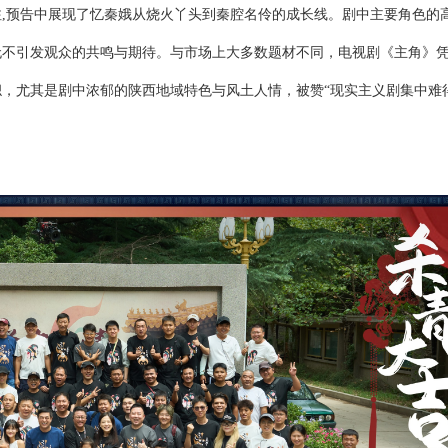
注
,预告中展现了忆秦娥从烧火丫头到
秦腔名伶
的成长线。剧中主要角色的
无不引发观众的共鸣与期待。与市场上大多数题材不同，电视剧《主角》
帜，尤其是剧中浓郁的陕西地域特色与风土人情，被赞
“现实主义剧集中难