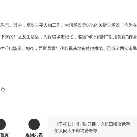
地取景
。
其中，
反映主要人物工作、生活场景等
60%的关键主场景，均为
留下来的厂区及生活区，为保留城市记忆
，
遵循
“修旧如旧”“以用促保”的
生活化场景
。
如今，
西影风雷年代影视基地
多处拍摄地，已
成了西安市民
动态！
《子夜归》“红温”开播，许凯田曦薇携手
佑人间太平谱纯爱奇谭
首页
返回列表