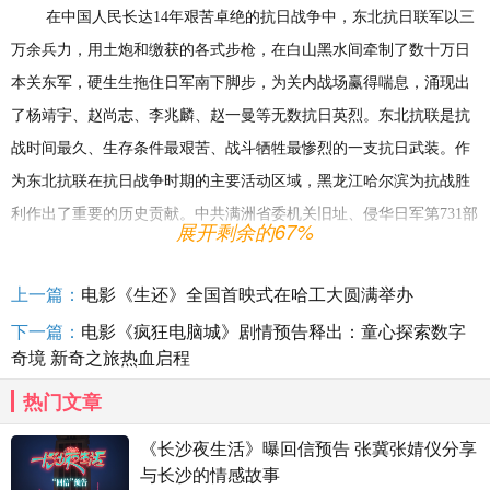
在
中国人
民长达
14年艰苦卓绝的抗日战争
中
，东北抗日联军
以三
万余
兵力
，用土炮和缴获的
各
式步枪，在白山黑水间牵制了数十万日
本关东军，硬生生拖住日军南下脚步，为关内战场赢得喘息
，
涌现出
了杨靖宇、赵尚志、李兆麟、赵一曼等
无数
抗日英烈。
东北抗联是
抗
战
时间
最久、
生存
条件最艰苦、
战斗
牺牲最惨烈的
一支抗日武装。作
为
东北
抗联在
抗日战争时期的主要活动区域，黑龙江哈尔滨为抗战胜
利作出了重要
的
历史贡献
。
中共满洲省委机关旧址
、
侵华日军第
731部
展开剩余的67%
队罪证陈列馆
、
东北烈士纪念馆、哈尔滨烈士陵园、东北抗联博物
馆
……
一座座建筑
串联起这座城市的
抗联回忆
，像滔滔不息的松花江
上一篇：
电影《生还》全国首映式在哈工大圆满举办
水，见证着时代的沧桑巨变，
也见证着
东北抗联精神融入哈尔滨的血
下一篇：
电影《疯狂电脑城》剧情预告释出：童心探索数字
脉。
奇境 新奇之旅热血启程
电影
《生还》改编自抗联女战士李敏的回忆录，再现了三万抗联
热门文章
战士仅余七百生还者的真实历史
，是今年唯一一部以战斗者姿态纪念
《长沙夜生活》曝回信预告 张冀张婧仪分享
抗战的电影。抗联战士们在零下三十度的寒冬，在缺少粮食、衣物和
与长沙的情感故事
弹药的条件下，面对日寇的围剿展开了殊死的抗争。
十二岁的女兵李