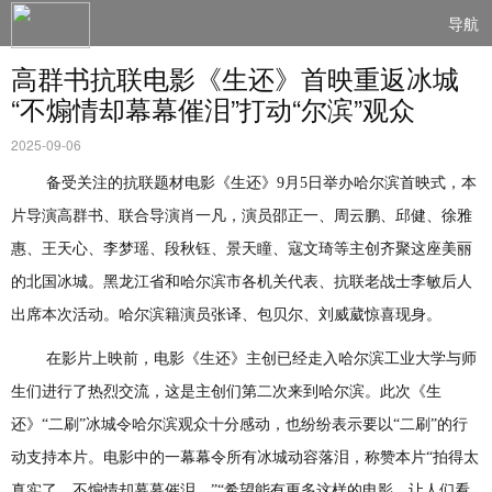
导航
高群书抗联电影《生还》首映重返冰城
“不煽情却幕幕催泪”打动“尔滨”观众
2025-09-06
备受关注的
抗联题材
电影《
生还
》
9月5日举办哈尔滨首映式，
本
片导演
高群书、联合导演肖一凡，演员
邵正一、周云鹏、邱健、徐雅
惠、王天心、李梦瑶、段秋钰、景天瞳、寇文琦
等主创齐聚这座美丽
的
北国冰城
。黑龙江
省
和哈尔滨
市各机关
代表、抗联老战士李敏后人
出席本次活动。哈尔滨籍
演员张译、包贝尔、刘威葳
惊喜现身。
在影片上映前，电影《生还》主创已经走入哈尔滨工业大学与师
生们
进行了热烈交流
，这是主创们第二次来到哈尔滨
。
此次《生
还》
“二刷”冰城令哈尔滨观众十分感动，也纷纷表示要以“二刷”的行
动支持本片。
电影
中的一幕幕令所有冰城
动容落泪
，称赞本片
“拍得太
真实了，
不煽情却幕幕催泪。
”“
希望能有更多这样的电影，
让人们看