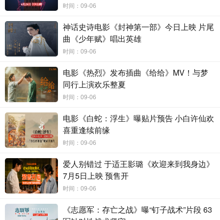
时间：09-06
童，眼
看
着身边人一个个倒下
，
耿团长、裴大姐、白连长
、马司务
神话史诗电影《封神第一部》今日上映 片尾
长
……他们用
身体挡下敌人的子弹
，用
生
命
换取
她
的生还。
曲《少年赋》唱出英雄
首映现场，嘉宾和观众都被《生还》的情节和其中蕴含的情感打
时间：09-06
动，三位哈尔滨籍演员张译、包贝尔、刘微薇更是看湿了眼眶。张译
电影《热烈》发布插曲《给给》MV！与梦
观看影片后
“
难以抑制
地
难过和激动
”，他用影片中的三种色调分享了
同行上演欢乐整夏
自己的感受：“白色象征着这片土地的纯洁，红色象征着东北人民的热
时间：09-06
血，绿色象征着和平，代表着中华民族的美好期望。”同时张译也感谢
电影《白蛇：浮生》曝贴片预告 小白许仙欢
高群书导演从东北这片热土上挖掘如此优秀的故事。演员包贝尔则表
喜重逢续前缘
示从高群书身上学习到很多关于导演和表演的知识，而“《生还》像一
时间：09-06
堂历史课，让我们看到今天美好的生活是先辈们拼尽热血打下来
爱人别错过 于适王影璐《欢迎来到我身边》
的。”同时包贝尔呼吁更多观众走进影院观看《生还》：“希望年轻人
7月5日上映 预售开
能够铭记历史，珍惜今天美好的生活。”
“火烤胸前暖，风吹背后
时间：09-06
寒”
——
演员刘威葳
被片中
这
首
由
抗联将领
李兆麟将军作词的
《
露营之
《志愿军：存亡之战》曝“钉子战术”片段 63
歌
》深深打动，这是她曾就读的、以先烈名字命名的兆麟小学所有
学