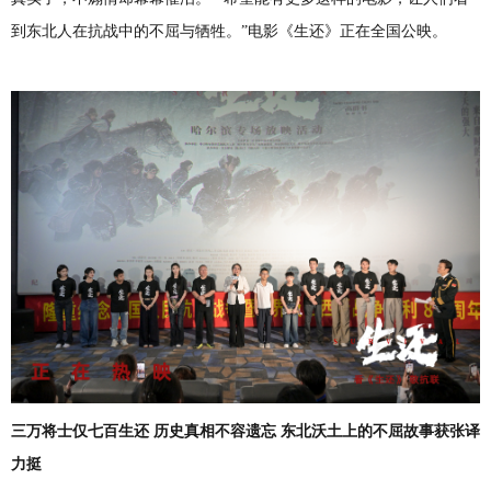
到东北人在抗战中的不屈与牺牲。
”
电影《生还》正在全国公映。
三万将士仅七百生还
历史
真相不容遗忘
东北沃土上的不屈故事获张译
力挺