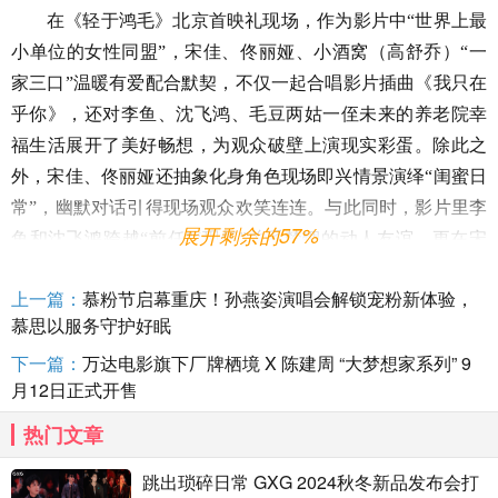
在《轻于鸿毛》北京首映礼现场，作为影片中
“世界上最
小单位的女性同盟”，宋佳、佟丽娅、小酒窝（高舒乔）“一
家三口”温暖有爱配合默契，不仅一起合唱影片插曲《我只在
乎你》，还对李鱼、沈飞鸿、毛豆两姑一侄未来的养老院幸
福生活展开了美好畅想，为观众破壁上演现实彩蛋。除此之
外，宋佳、佟丽娅还抽象化身角色现场即兴情景演绎“闺蜜日
常”，幽默对话引得现场观众欢笑连连。与此同时，影片里李
展开剩余的57%
鱼和沈飞鸿跨越“前任”“现任”关系禁锢的动人友谊，更在宋
佳、佟丽娅的戏外互动里自然延续——两人全程相互欣赏惺
上一篇：
慕粉节启幕重庆！孙燕姿演唱会解锁宠粉新体验，
惺相惜，映照着“女性同盟”的温暖底色。
慕思以服务守护好眠
映后分享中，导演周铨为大家解释了片名含义，坦言
“生
下一篇：
万达电影旗下厂牌栖境 X 陈建周 “大梦想家系列” 9
活中很多东西会很重，但是轻于鸿毛是我们的一个姿态，我
月12日正式开售
们希望在一些重的时刻，我们可以轻一点，对自己好一点”，
热门文章
点明影片突破传统框架用荒诞幽默解构沉重现实的创作初
衷；宋佳则谈及对角色的理解，表示“李鱼是我最心疼的角
跳出琐碎日常 GXG 2024秋冬新品发布会打