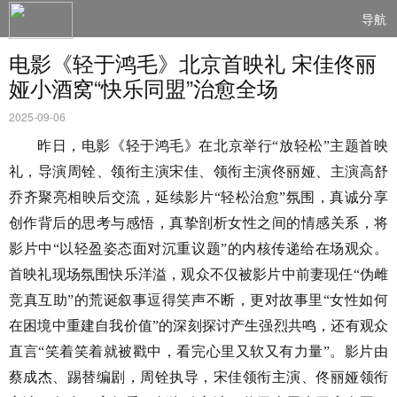
导航
电影《轻于鸿毛》北京首映礼 宋佳佟丽
娅小酒窝“快乐同盟”治愈全场
2025-09-06
昨日，电影《轻于鸿毛》在北京举行
“放轻松”主题首映
礼
，导演周铨、领衔主演宋佳、领衔主演佟丽娅、主演高舒
乔齐聚亮相映后交流，延续影片
“轻松治愈”氛围，真诚分享
创作背后的思考与感悟，真挚剖析女性之间的情感关系，将
影片中“以轻盈姿态面对沉重议题”的内核传递给在场观众。
首映礼现场氛围快乐洋溢，观众不仅被影片中前妻现任“伪雌
竞真互助”的荒诞叙事逗得笑声不断，更对故事里“女性如何
在困境中重建自我价值”的深刻探讨产生强烈共鸣，还有观众
直言“笑着笑着就被戳中，看完心里又软又有力量”。
影片由
蔡成杰、踢替编剧，周铨执导，宋佳领衔主演、佟丽娅领衔