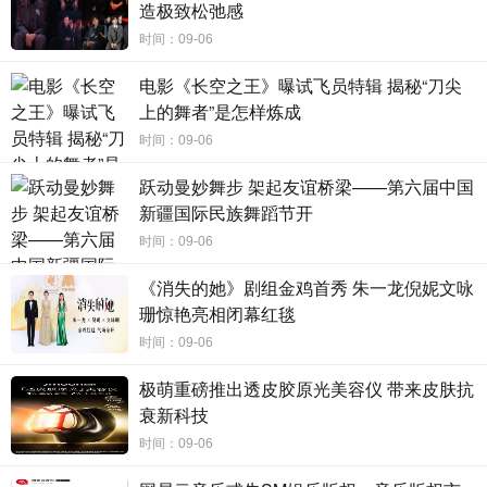
色，藏起痛苦却永远在接受生活。女性不自怜，是她教会我
造极致松弛感
的”，展现出女性在面对困境时积极面对生活的坚韧力量；佟
时间：09-06
丽娅则分享自己饰演i人沈飞鸿的挑战，称“我生活中是一个e
电影《长空之王》曝试飞员特辑 揭秘“刀尖
人，其实更像李鱼，演沈飞鸿这样一个i人很容易绷不住，但
上的舞者”是怎样炼成
角色的柔软让我学会以柔克刚”，表示与角色在同频共振中成
时间：09-06
长；小酒窝也真诚分享自己戏里戏外同时拥有两位“姨姨”的
跃动曼妙舞步 架起友谊桥梁——第六届中国
美好体验，直言“有两位姨姨陪伴超幸福，她们现实中也超
新疆国际民族舞蹈节开
好！”。
时间：09-06
《消失的她》剧组金鸡首秀 朱一龙倪妮文咏
珊惊艳亮相闭幕红毯
时间：09-06
极萌重磅推出透皮胶原光美容仪 带来皮肤抗
衰新科技
时间：09-06