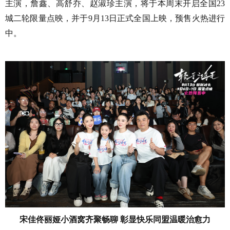
主演，詹鑫、高舒乔、赵淑珍主演，将于本周末开启全国
23
城二轮限量点映，并于
9月13日
正式全国上映，预售火热进行
中。
宋佳佟丽娅小酒窝齐聚畅聊
彰显快乐同盟温暖治愈力