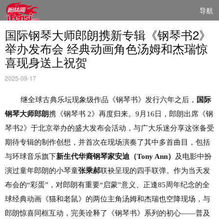
导航
国际钢琴大师郎朗携新专辑《钢琴书2》
举办发布会 经典动画角色汤姆和杰瑞惊
喜现身送上祝贺
2025-09-17
继全球古典乐坛现象级作品《
钢琴书》发行六年
之后
，
国际
钢琴大师郎朗
携《钢琴书
2》再度归来。
9月16日，郎朗出席《钢
琴书2》于北京举办的盛大发布会活动，与广大乐迷分享这张备受
期待专辑的制作创想，并首次在现场演奏了其中多首曲目，包括
与环球音乐旗下
新生代华裔钢琴家安迪（
Tony Ann）
及电影中扮
演过童年郎朗的小琴童
张乘郝
联袂呈现的四手联弹。作为当天发
布会的
“彩蛋”，对郎朗有重要“启蒙”意义、正逢85周年纪念的全
球经典动画《猫和老鼠》的两位主角汤姆和杰瑞也空降现场，与
郎朗惊喜同框互动，完美诠释了《钢琴书》系列的初心——普及