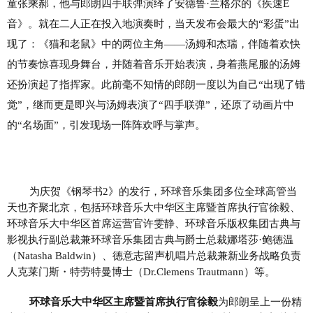
童张乘郝，他与郎朗四手联弹演绎了安德鲁·兰格尔的《疾速
E
音》
。就在二人正在投入地演奏时，当天发布会最大的
“彩蛋”出
现了：《猫和老鼠》中的两位主角——汤姆和杰瑞，伴随着欢快
的节奏惊喜现身舞台，并随着音乐开始表演，身着燕尾服的汤姆
还扮演起了指挥家。此前毫不知情的郎朗一度以为自己“出现了错
觉”，继而更是即兴与汤姆表演了“四手联弹”，还原了动画片中
的“名场面”，引发现场一阵阵欢呼与掌声。
为庆贺《钢琴书
2》的发行，环球音乐集团多位全球高管当
天也齐聚北京，包括环球音乐大中华区主席暨首席执行官徐毅、
环球音乐大中华区首席运营官许雯静、环球音乐版权集团古典与
影视执行副总裁兼环球音乐集团古典与爵士总裁娜塔莎·鲍德温
（
Natasha Baldwin）
、德意志留声机唱片总裁兼新业务战略负责
人
克莱门斯
・
特劳特曼博士（
Dr.Clemens Trautmann）
等。
环球音乐大中华区主席暨首席执行官徐毅
为郎朗呈上一份精