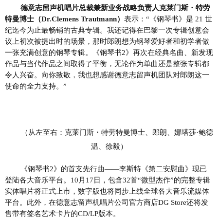
德意志留声机唱片总裁兼新业务战略负责人克莱门斯
・
特劳
特曼博士（
Dr.Clemens Trautmann）
表示：
“《钢琴书》是
21 世
纪迄今为止最畅销的古典专辑。我还记得在巴黎一次专辑创意会
议上初次被提出时的场景，那时郎朗想为钢琴爱好者和初学者做
一张充满创意的钢琴专辑。《钢琴书2》再次在经典名曲、
新发现
作品与当代作品之间取得了平衡，无论作为单曲还是整张专辑都
令人兴奋
。
向你致敬，我也想感谢德意志留声机团队对郎朗这一
使命的全力支持。
”
（从左至右：
克莱门斯
・
特劳特曼博
士、郎朗、娜塔莎
·鲍德
温、徐毅）
《钢琴书
2》的首支先行曲——李斯特《第二安慰曲》现已
登陆各大音乐平台。10月17日，包含32首“微型杰作”的完整专辑
实体唱片将正式上市，数字版也将同步上线全球各大音乐流媒体
平台。此外，
在德意志留声机唱片公司官方商店
DG Store还将发
售带有签名艺术卡片的CD/LP版本。