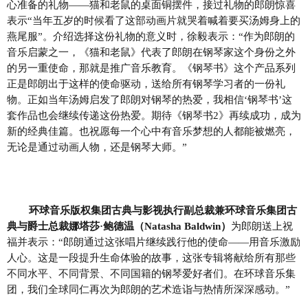
心准备的礼物
——猫和老鼠的桌面铜摆件，接过礼物的郎朗惊喜
表示“当年五岁的时候看了这部动画片就哭着喊着要买汤姆身上的
燕尾服”。介绍选择这份礼物的意义时，徐毅表示：“作为郎朗的
音乐启蒙之一，《猫和老鼠》代表了郎朗在钢琴家这个身份之外
的另一重使命，那就是推广音乐教育。《钢琴书》这个产品系列
正是郎朗出于这样的使命驱动，送给所有钢琴学习者的一份礼
物。正如当年汤姆启发了郎朗对钢琴的热爱，我相信‘钢琴书’这
套作品也会继续传递这份热爱。期待《钢琴书2》再续成功，成为
新的经典佳篇。也祝愿每一个心中有音乐梦想的人都能被燃亮，
无论是通过动画人物，还是钢琴大师。”
环球音乐版权集团古典与影视执行副总裁兼环球音乐集团古
典与爵士总裁娜塔莎
·鲍德温（Natasha Baldwin）
为郎朗送上祝
福并表示：
“郎朗通过这张唱片继续践行他的使命——用音乐激励
人心。这是一段提升生命体验的故事，这张专辑将献给所有那些
不同水平、不同背景、不同国籍的钢琴爱好者们。在环球音乐集
团，我们全球同仁再次为郎朗的艺术造诣与热情所深深感动。”