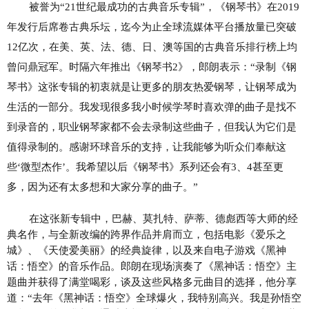
被誉为
“21世纪最成功的古典音乐专辑”，《钢琴书》在2019
年发行后席卷古典乐坛，迄今为止全球流媒体平台播放量已突破
1
2
亿次，在美、英、法、德、日、澳等国的古典音乐排行榜上均
曾问鼎冠军。
时隔六年推出《钢琴书
2》，郎朗表示：“录制《钢
琴书》这张专辑的初衷就是让更多的朋友热爱钢琴，让钢琴成为
生活的一部分。我发现很多我小时候学琴时喜欢弹的曲子是找不
到录音的，职业钢琴家都不会去录制这些曲子，但我认为它们是
值得录制的。感谢环球音乐的支持，让我能够为听众们奉献这
些‘微型杰作’。我希望以后《钢琴书》系列还会有3、4甚至更
多，因为还有太多想和大家分享的曲子。”
在这张新专辑中，巴赫、莫扎特、萨蒂、德彪西等大师的经
典名作，与全新改编的跨界作品并肩而立，包括电影《爱乐之
城》、《天使爱美丽》的经典旋律，以及来自电子游戏《黑神
话：悟空》的音乐作品。
郎朗在现场演奏了《黑神话：悟空》主
题曲并获得了满堂喝彩，谈及这些风格多元曲目的选择，他分享
道：
“
去年《黑神话：悟空》全球爆火，我特别高兴。我是孙悟空