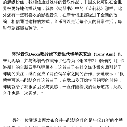
的超级粉丝，我相信通过这样的音乐作品，中国文化可以在全世
界被更好地传播认知，就像《钢琴书》中的《茉莉花》那样。此
外还有一些我喜欢的影视音乐，在新专辑里都经过了全新的改
编。相信通过这样的方式，音乐可以走近每个人的日常生活，每
时每刻都能被聆听。
”
环球音乐
Decca唱片旗下新生代钢琴家安迪（Tony Ann）
也
来到现场，并与郎朗合作演绎了他专为《钢琴书
2》
创作的
《伊卡
洛斯》的
全新四手联弹版本
，这首曲子在社交媒体爆火后引起了
郎朗的关注，继而促成了两位钢琴家之间的合作。安迪表示：
“很
荣幸可以与郎朗合作这首曲子，在我12岁开始学习钢琴的时候，
郎朗就给了我很多启发与灵感，一直伴随着我的音乐道路，此次
合作也是一次圆梦。”
另外一位受邀出席发布会并与郎朗合作的是年仅
11岁的小琴