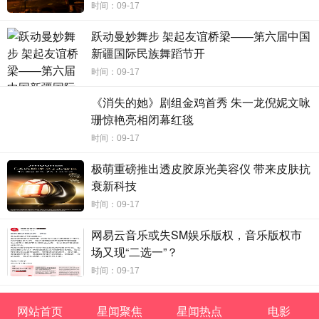
时间：09-17
跃动曼妙舞步 架起友谊桥梁——第六届中国
新疆国际民族舞蹈节开
时间：09-17
《消失的她》剧组金鸡首秀 朱一龙倪妮文咏
珊惊艳亮相闭幕红毯
时间：09-17
极萌重磅推出透皮胶原光美容仪 带来皮肤抗
衰新科技
时间：09-17
网易云音乐或失SM娱乐版权，音乐版权市
场又现“二选一”？
时间：09-17
网站首页
星闻聚焦
星闻热点
电影