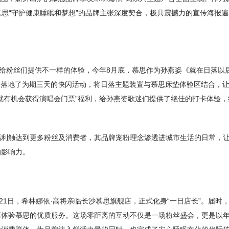
慕思“守护健康睡眠和梦想”的品牌主张深度契合，极具震撼力的宣传海报
了给粉丝们提供不一样的体验，今年8月底，慕思作为孙燕姿《就在日落以
广场落地了为期三天的快闪活动，将日落主题装置与慕思床垫体验区结合，
就有机会获得演唱会门票”福利，给孙燕姿歌迷们提供了绝佳的打卡体验，
福利触达到更多粉丝及消费者，其品牌宠粉理念渗透进城市生活的日常，
的影响力。
21日，希林娜依·高将亲临长沙慕思旗舰店，正式化身“一日店长”。届时
离体验慕思的优质服务。这场零距离的互动不仅是一场粉丝盛会，更是以