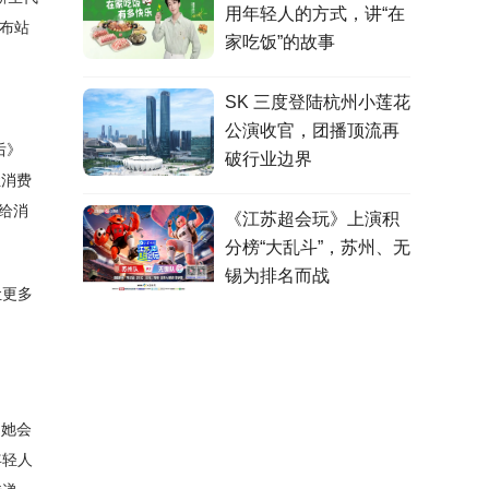
用年轻人的方式，讲“在
遍布站
家吃饭”的故事
SK 三度登陆杭州小莲花
公演收官，团播顶流再
后》
破行业边界
让消费
给消
《江苏超会玩》上演积
分榜“大乱斗”，苏州、无
锡为排名而战
让更多
，她会
年轻人