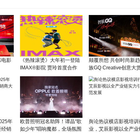
席电影
《热辣滚烫》大年初一登陆
颠覆所想 共创时尚新趋
IMAX®影院 贾玲首度合作
族GQ Creative创意
IMAX呈现“滚烫”人生
举办
25年
欧普照明冠名助阵！谭晶“歌
舆论热议横店影视培训
暨经销
如少年”唱响魔都，全场氛围
业，艾辰影视以全产业
感拉满
力引领规范发展