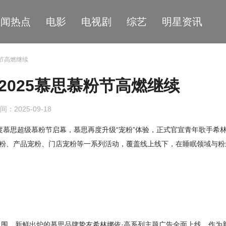
星闻热点
电影
电视剧
综艺
明星资讯
粉节高燃继续
2025慕思慕粉节高燃继续
间：2025-09-18
度慕思超级慕粉节启幕，慕思再度升级“宠粉”体验，正式官宣青年歌手希林
宠粉、产品宠粉、门店宠粉等一系列活动，覆盖线上线下，在睡眠领域与粉
围，新鲜出炉的慕思品牌挚友希林娜依·高系列主题广告全面上线。作为