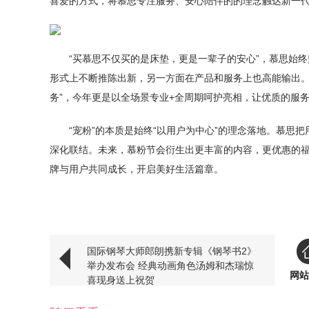
喜爱的方式，将慕思专注服务、安心陪伴的的理念触达新一
“买慕思不仅买的是床垫，更是一辈子的安心”，慕思始
形式上不断推陈出新，另一方面在产品和服务上也高能输出。慕
务”，今年更是以全场景专业+全周期呵护亮相，让优质的服
“宠粉”的本质是始终“以用户为中心”的理念落地。慕
深化联结。未来，慕粉节会衍生出更丰富的内容，更优惠的
牌与用户共同成长，开启美好生活篇章。
国际钢琴大师郎朗携新专辑《钢琴书2》
举办发布会 经典动画角色汤姆和杰瑞惊
网站
喜现身送上祝贺