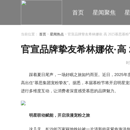
首页
星闻聚焦
当前位置：
首页
>
星闻热点
> 官宣品牌挚友希林娜依·高 2025慕思慕
官宣品牌挚友希林娜依·高 
时
踩着夏日尾声，一场好眠之旅如约而至。近日，2025年
高出任“慕思集团宠粉挚友”。据悉，本届慕粉节将开启明星
进行多维度互动，让消费者深度感受慕思的品牌魅力。
明星联动赋能，开启浪漫宠粉之旅
这几天，长沙的万家丽地铁站被一片清新的蓝紫色海洋包