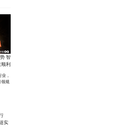
势 智
大赏顺利
行
链实