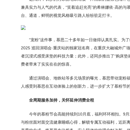
兼具实力与人气的代表，“笑着追赶光亮”的希林娜依·高的与
台、通道，鲜明的视觉风格吸引路人纷纷驻足打卡。
“宠粉”这件事，慕思二十多年如一日做得认真扎实。为
2025 巡回演唱会·重庆站的独家冠名商，在重庆大融城外
者沉浸式感受床垫的科技力量；此外，还同步推出了“购床垫
费者带来了实实在在的惊喜。
通过演唱会、地铁站等多元场景的曝光，慕思带动宠粉
人感受到慕思在互动体验上的创新力，进一步扩大了慕粉节
全周期服务加持，
关怀延伸消费全程
今年的慕粉节会高能持续到10月底，福利环环相扣。9月
与粉丝面对面交流健康睡眠心得，解锁专属互动福利，近距