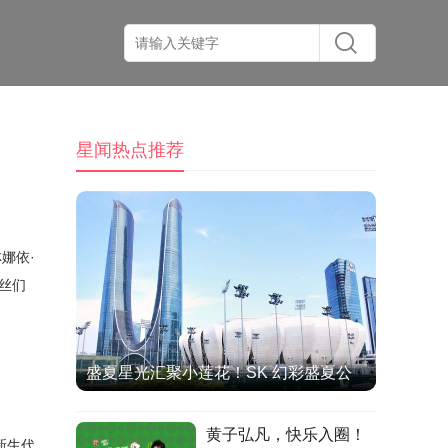
星闻热点推荐
娜依·
丝们
盛夏星光汇聚小莲花！SK 幻彩盛夏公
演圆满收官，双向奔赴治愈全场
黄子弘凡，快乐入圈！
新生代