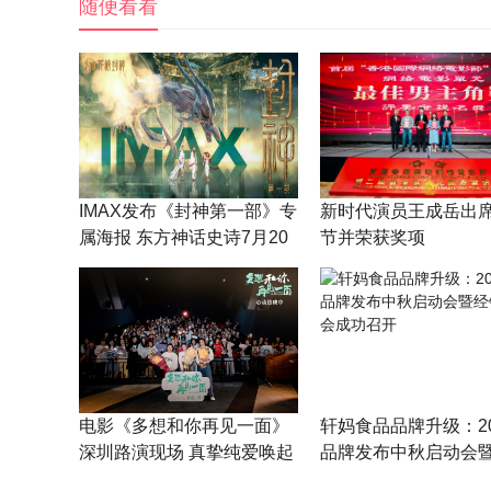
随便看看
IMAX发布《封神第一部》专
新时代演员王成岳出
属海报 东方神话史诗7月20
节并荣获奖项
日恢弘登临IMAX
电影《多想和你再见一面》
轩妈食品品牌升级：20
深圳路演现场 真挚纯爱唤起
品牌发布中秋启动会
观众情感共鸣
商大会成功召开