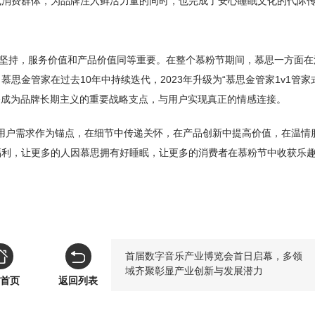
代消费群体，为品牌注入鲜活力量的同时，也完成了安心睡眠文化的代际
终坚持，服务价值和产品价值同等重要。在整个慕粉节期间，慕思一方面在
思金管家在过去10年中持续迭代，2023年升级为“慕思金管家1v1管家
务成为品牌长期主义的重要战略支点，与用户实现真正的情感连接。
思把用户需求作为锚点，在细节中传递关怀，在产品创新中提高价值，在温情
福利，让更多的人因慕思拥有好睡眠，让更多的消费者在慕粉节中收获乐
首届数字音乐产业博览会首日启幕，多领
域齐聚彰显产业创新与发展潜力
首页
返回列表