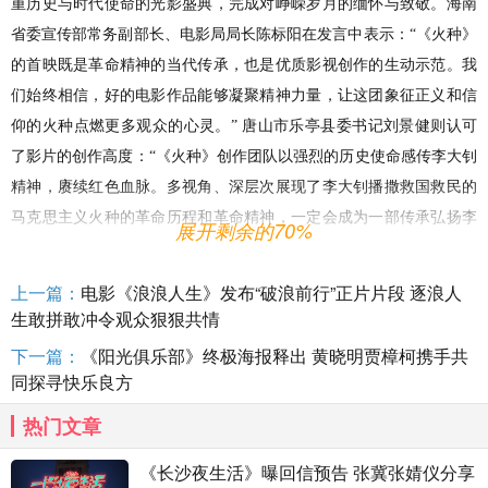
重历史与时代使命的光影盛典，完成对峥嵘岁月的缅怀与致敬。海南
省委宣传部常务副部长、电影局局长陈标阳在发言中表示：“《火种》
的首映既是革命精神的当代传承，也是优质影视创作的生动示范。我
们始终相信，好的电影作品能够凝聚精神力量，让这团象征正义和信
仰的火种点燃更多观众的心灵。” 唐山市乐亭县委书记刘景健则认可
了影片的创作高度：“《火种》创作团队以强烈的历史使命感传李大钊
精神，赓续红色血脉。多视角、深层次展现了李大钊播撒救国救民的
马克思主义火种的革命历程和革命精神，一定会成为一部传承弘扬李
展开剩余的70%
大钊先生的经典力作。”
上一篇：
电影《浪浪人生》发布“破浪前行”正片片段 逐浪人
领导致辞结束后，一束追光引领全场目光聚焦于舞台中央，在场
生敢拼敢冲令观众狠狠共情
嘉宾并肩而立，合力推动推杆，不仅为影片首映拉开大幕，亦是一场
跨越百年的精神点火仪式。它让我们深信：当亿万双手共同举起信仰
下一篇：
《阳光俱乐部》终极海报释出 黄晓明贾樟柯携手共
同探寻快乐良方
的火炬，黑暗必将被驱散，中华民族的精神长城将在光的接力中巍然
屹立、永世长存。
热门文章
《长沙夜生活》曝回信预告 张冀张婧仪分享