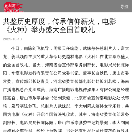
导航
共鉴历史厚度，传承信仰薪火，电影
《火种》举办盛大全国首映礼
2025-10-13
今日，由陈剑飞执导，周振天任编剧，武姝彤任总制片人，富大
龙、姜武领衔主演的重大革命历史题材电影《火种》在北京举办盛大
的全国首映礼。当天，海南省委宣传部常务副部长、电影局局长陈际
阳，华夏电影发行有限责任公司党委书记、董事长白轶民，唐山市委
常委、宣传部部长赵青英，河北省委宣传部电影处处长刘若松，海南
广播电视总台党组成员、海南广播电影电视传媒集团有限公司总经理
陈嘉奋，唐山市乐亭县委书记刘景健，北京市委宣传部电影处处长韩
培，及导演陈剑飞、总制片人武姝彤、李大钊同志嫡孙女李乐群，共
同为电影《火种》开启全国首映礼仪式。其中，海南省委宣传部常务
副部长、电影局局长陈际阳，唐山市乐亭县委书记刘景健，李大钊同
志嫡孙女李乐群，纷纷上台致辞。另外还有出品公司代表莅临首映礼