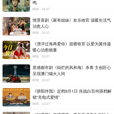
鸣
该剧自官宣便备受关注，
“民选CP”的视觉盛宴
、
“双A互猎”
的人
时间：10-27
物设定等引发了网友们的数番热议；拍摄期更是创造了空前关注度，
情景喜剧《家有姐妹》欢乐收官 温暖生活气
剧集相关路透连续刷屏霸榜各大社交平台。此次首发双人
CP海报以昏
治愈人心
黄暖光勾勒出浓郁的民国风情，张凌赫与王楚然近距离互动氛围微
时间：10-27
妙，肢体间的克制与眼神里的汹涌形成强烈反差，既展现了角色身份
《漂洋过海再爱你》甜蜜收官 以爱为翼传递
的张力，也暗示了剧情中爱而不得、恨而难舍的虐心走向。同步发布
暖心治愈能量
的阵容剧照组图，从质感到叙事性都为这部剧的品质提前定调。主要
时间：10-27
角色们的造型细节与神情张力拉满，共同勾勒出一段爱恨交织的民国
质感都市剧《灿烂的风和海》杀青 主创匠心
大戏。其中，更有
吴莫愁、毛孩、鹿骐、苇青、刘令姿、康可人、陈
呈现澳门烟火人间
希郡、黄博远、斓曦、张弓、金俊秀、陈欣予
等演员惊喜登场，青年
时间：10-27
实力演员与熟脸戏骨在线
“碰撞”，令观众对剧集的情感拉扯与交锋期
《骄阳伴我》定档9月1日 肖战白百何搭档解
待值飙升。
锁“充电式爱情”
时间：10-27