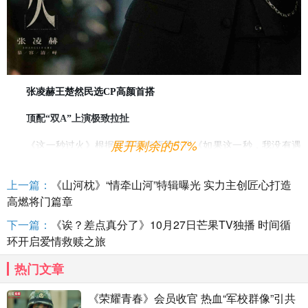
张凌赫王楚然
民选
CP高颜首搭
顶配
“双A”上演极致拉扯
展开剩余的57%
《这一秒过火》根据匪我思存原著小说《如果这一秒，我没有遇
见你》改编，主要讲述了
民国沪上，
慕容家族幼子
慕容清峄
（张凌
上一篇：
《山河枕》“情牵山河”特辑曝光 实力主创匠心打造
赫
饰）
因被抱错而受尽养父
苛待
，少年出逃时被任素素
（王楚然
饰）
高燃将门篇章
所救，却累及其家族遭灭顶之灾。经年重逢，二人暗生情愫，但任素
下一篇：
《诶？差点真分了》10月27日芒果TV独播 时间循
素为救他人，毅然假死遁逃，留慕容清峄沉沦于失爱之痛。三年后任
环开启爱情救赎之旅
素素回归，却成了慕容清峄的准大嫂。如今的二人，一个满是
备受煎
热门文章
熬
的怨，一个藏着难以言说的痛，在试探与拉扯间爱恨交织。当误会
渐解、深情重燃，国难却至。慕容清峄与任素素怀揣必死决心对抗强
《荣耀青春》会员收官 热血“军校群像”引共
敌，他们的命运将走向何方？