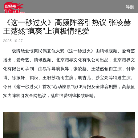
导航
《这一秒过火》高颜阵容引热议 张凌赫
王楚然“疯爽”上演极情绝爱
2025-10-27
极情绝爱恨爽民偶复仇大戏
《这一秒过火》
由腾讯视频、爱奇艺
播出，爱奇艺、腾讯视频、北京熠界文化有限公司出品，北京熠界文
化有限公司承制，由易军导演执导，张凌赫、王楚然领衔主演，付辛
博、徐振轩、鹤秋、王籽苏领衔主演，胡杏儿、沙宝亮等特邀主演。
今日
《这一秒
过火》首发
“心动燎原”版CP海报及全阵容剧照，高颜值
实力阵容引发全网热议，
乱世恨爱纠缠极致吸睛。