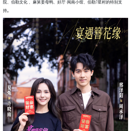
院、伯勒文化 、麻舅姜母鸭、好厅·闽南小馆、伯勒7星村的
特别支
。
持