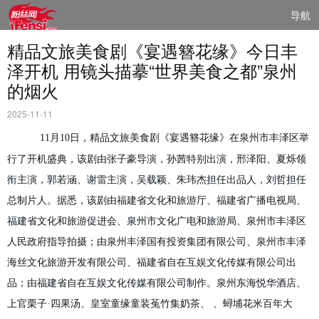
导航
精品文旅美食剧《宴遇簪花缘》今日丰
泽开机 用镜头描摹“世界美食之都”泉州
的烟火
2025-11-11
11
月
10
日，精品文旅美食剧《宴遇簪花缘》在泉州市丰泽区举
行了开机盛典，该剧由张子豪导演，孙茜特别出演，邢泽阳、夏烁领
衔主演，郭若涵、谢雷主演，吴载颖、朱玮杰担任出品人，刘哲担任
总制片人。据悉，该剧由福建省文化和旅游厅、福建省广播电视局、
福建省文化和旅游促进会、泉州市文化广电和旅游局、泉州市丰泽区
人民政府指导拍摄；由泉州丰泽国有投资集团有限公司、泉州市丰泽
海丝文化旅游开发有限公司、福建省自在互娱文化传媒有限公司出
品；由福建省自在互娱文化传媒有限公司制作。泉州东海悦华酒店、
上官栗子
·
四果汤、皇室童缘
童装
、菟竹集奶茶
、
蟳埔花米百年大