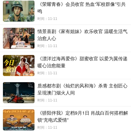
新中实现自我成长的故事。同时通过展现
丰泽
蟳埔地域风貌与传统美
《荣耀青春》会员收官 热血“军校群像”引共
鸣
食文化，呈现中国非物质文化遗产在现代语境下的新表达，契合当下
文化自信与乡村振兴战略方向。
时间：11-11
，
省文化和旅游促进会常务副会长朱
在当日的开机盛典上
情景喜剧《家有姐妹》欢乐收官 温暖生活气
治愈人心
华
，
省文化和旅游促进会常务副会长吴立官
，
省旅游宣传中心主
时间：11-11
任张鹏
，
省文化和旅游促进会秘书长郑金龙
，
省广播电视局电视
剧管理处副处长王卫东，泉州市文化广电和旅游局副局长傅漪、
《漂洋过海再爱你》甜蜜收官 以爱为翼传递
丰泽区委常委宣传部部长庄蓉梅
。
丰泽区委常委宣传部部长庄蓉
暖心治愈能量
梅
致辞，
对剧组送上美好祝福与期望
：“
相信通过《宴遇簪花缘》
时间：11-11
独特的视角和细腻的叙事，将进一步展现丰泽簪花围背后的风土
质感都市剧《灿烂的风和海》杀青 主创匠心
人情、生活美学以及市井长巷的烟火气息，让更多人看到丰泽的
呈现澳门烟火人间
美景、连接丰泽的文化、感受丰泽的魅力。”
出品人朱玮杰在发言
时间：11-11
中表示，泉州丰泽深厚的文化底蕴与美食魅力，为剧作提供了丰
《骄阳伴我》定档9月1日 肖战白百何搭档解
富灵感；从前期调研、剧
本打磨到主创团队组建，全程秉持匠心与
锁“充电式爱情”
文化传承理念，力求通过镜头呈现泉州的人文之美与美食风情。他同
时间：11-11
时指出，在各级支持与团队努力下，本项目有望成为兼具温度与深度