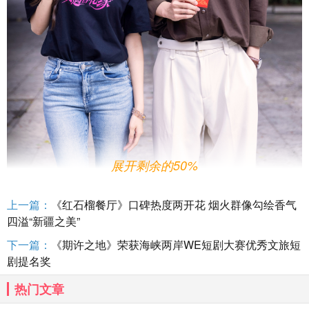
展开剩余的50%
据了解，该剧故事讲述了泉州市蟳埔村的幼师许晓雨与“迎风
饭
上一篇：
《红石榴餐厅》口碑热度两开花 烟火群像勾绘香气
店
”老板周承泽因手工美食结缘，在共同打造“簪花宴”的旅程中，从探
四溢“新疆之美”
寻非物质文化遗产到传承乡土情怀，于坚守与创新中收获爱情与人生
下一篇：
《期许之地》荣获海峡两岸WE短剧大赛优秀文旅短
方向。簪花作为泉州蟳埔女的独特习俗，寄托着当地渔家人对幸福与
剧提名奖
丰收的祈愿。该剧以“簪花宴”为线索，将饮食、情感与非物质文化遗
热门文章
产交织，展现泉州青年在守护与创新传统中的成长轨迹，在传承与创