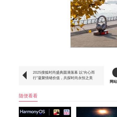
2025搜狐时尚盛典圆满落幕 以“向心而
行”凝聚情绪价值，共探时尚永恒之美
网站
随便看看