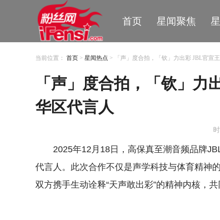
首页
星闻聚焦
当前位置：
首页
>
星闻热点
> 「声」度合拍，「钦」力出彩 JBL官
「声」度合拍，「钦」力出
华区代言人
时
2025年12月18日，高保真至潮音频品牌
代言人。此次合作不仅是声学科技与体育精神
双方携手生动诠释“天声敢出彩”的精神内核，