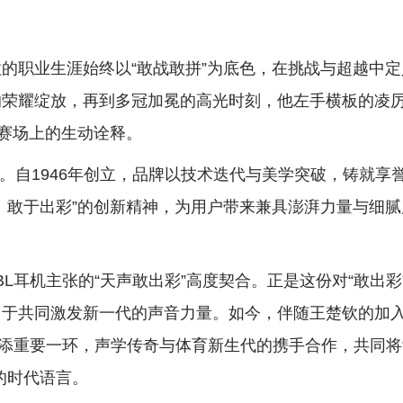
的职业生涯始终以“敢战敢拼”为底色，在挑战与超越中定
的荣耀绽放，再到多冠加冕的高光时刻，他左手横板的凌
在赛场上的生动诠释。
振。自1946年创立，品牌以技术迭代与美学突破，铸就享
、敢于出彩”的创新精神，为用户带来兼具澎湃力量与细腻
L耳机主张的“天声敢出彩”高度契合。正是这份对“敢出彩
力于共同激发新一代的声音力量。如今，伴随王楚钦的加
再添重要一环，声学传奇与体育新生代的携手合作，共同将
的时代语言。