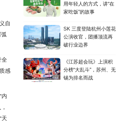
用年轻人的方式，讲“在
家吃饭”的故事
义自
SK 三度登陆杭州小莲花
厉弧
公演收官，团播顶流再
破行业边界
誉全
《江苏超会玩》上演积
分榜“大乱斗”，苏州、无
质感
锡为排名而战
”内
入，
“天