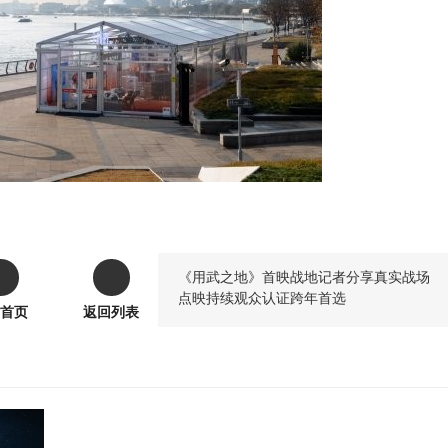
《用武之地》首映战地记者分享真实战场
点映持续观众认证跨年首选
首页
返回列表