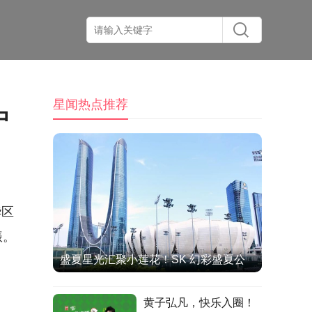
星闻热点推荐
中
华区
振。
盛夏星光汇聚小莲花！SK 幻彩盛夏公
演圆满收官，双向奔赴治愈全场
黄子弘凡，快乐入圈！