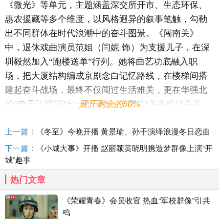
《微光》
等
单元，主题涵盖
深交所开市、生态环保、
惠农援藏等多个
维度
，
以风格迥异的叙事笔触，勾勒
出不同群体在时代浪潮中的奋斗图景。《闯南关》
中，退休戏曲演员范姐
（闫妮
饰）
为支援儿子，
在深
圳
毅然加入
“
跑楼送单
”
行列。她将
曲艺
功底融入职
场，把大厦结构编成京剧念白记忆路线，在楼梯间搭
建起奋斗战场，最终不仅闯过生活难关，更在华强北
展开剩余的50%
的
“
电子江湖
”
闯出一片天地，诠释了
“关关难过关关
过”
的拼搏精神
；
《牛牛》将镜头对准雪域高原与沿海
上一篇：
《冬至》今晚开播 黄景瑜、孙千演绎浪漫冬日恋曲
城市的双向奔赴，保险精英张招远
（胡歌
饰）
告别摩
天大楼，带着
“
牦牛保险
”
深入藏区。从最初对高原生
下一篇：
《小城大事》开播 赵丽颖黄晓明携造梦群像上演“开
城”趣事
活的
陌生
，到逐渐学会识别牛粪、理解牧民对自然的
敬畏，在守护小牦牛
“
牛牛
”
的考验中
，他也实现了新
热门文章
的自我成长；
《红树流年》
中，
由张颂文饰演的陈鹏
《荣耀青春》会员收官 热血“军校群像”引共
谦，从
只
关注经济开发转向红树林保护
的转变
，印证
鸣
了经济发展与生态保护并行的发展理念
；
《深夜排