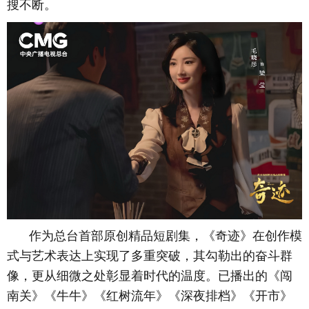
搜不断。
作为总台首部原创精品短剧集，《奇迹》在创作模
式与
艺术
表达上实现了多重突破，
其
勾勒
出的
奋斗群
像
，更从
细微之处彰显
着
时代
的
温度
。
已播出的《闯
南关》《牛牛》《红树流年》《深夜排档》《开市》