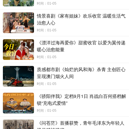
时间：01-05
档》以热腾腾的烟火气串联起南来北往的追梦人，一
情景喜剧《家有姐妹》欢乐收官 温暖生活气
碗
粉
、几句家常
，
承载着异乡人的坚守与希冀；《开
治愈人心
市》聚焦深交所初创时期的探索，以创业者的执着展
时间：01-05
现市场经济
发展
的蓬勃生机；《微光》则刻画了年轻
人在科技创新领域的屡败屡战，用相互支撑的信念点
《漂洋过海再爱你》甜蜜收官 以爱为翼传递
暖心治愈能量
亮创业之路
。剧集故事
或诙谐励志，或诗意深沉，或
温情脉脉，
或悬念反转，
在
多样化的
风格中传递
出
向
时间：01-05
上的力量。
质感都市剧《灿烂的风和海》杀青 主创匠心
呈现澳门烟火人间
时间：01-05
《骄阳伴我》定档9月1日 肖战白百何搭档解
锁“充电式爱情”
时间：01-05
《问苍茫》首播获赞，青年毛泽东为年轻人