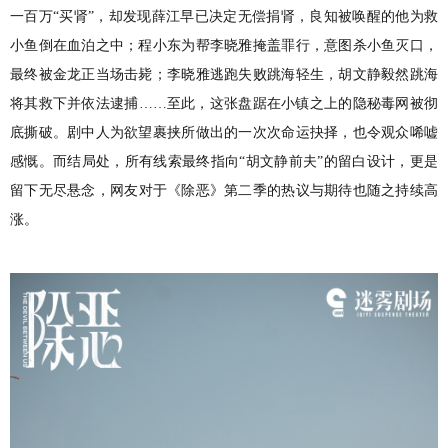
一百万
“买肾”，却发现薛江早已决定无偿捐肾，良知被唤醒的他为救
小鱼倒在血泊之中；程小东为帮李晓雅掩盖罪行，意图杀小鱼灭口，
最终被金龙正当场击毙；李晓雅逃跑失败跳海轻生，胡文静毅然跳海
将其救下并依法逮捕……至此，这张盘踞在小镇之上的隐秘毒网被彻
底撕破。剧中人为欲望裹挟所做出的一次次命运抉择，也令观众唏嘘
感慨。而结局处，所有线索最终指向“胡文静前夫”的留白设计，更是
留下无尽悬念
，
网友
对于
《除恶》第二季的热议与期待也随之持续高
涨。