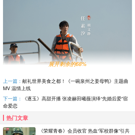
展开剩余的68%
上一篇：
献礼世界美食之都！《一碗泉州之姜母鸭》主题曲
MV 温情上线​ ​
下一篇：
《逐玉》高甜开播 张凌赫田曦薇演绎“先婚后爱”宿
命爱恋
热门文章
《荣耀青春》会员收官 热血“军校群像”引共