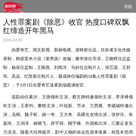
导航
人性罪案剧《除恶》收官 热度口碑双飘
红缔造开年黑马
2026-03-05
由爱奇艺、阅文影视、新丽电视、逆映射出品，狂欢者文化传媒
承制，根据雷米小说《老男孩》改编，滕华涛任导演，王晓晖任总监
制，杨蓓任监制，王晓燕、刘闻洋、马好任总制片人，张芯源、王舒
筠、高远、纪世新任制片人，聂成帅任编剧的
集人性罪案剧《除
16
恶》，于
月
日在爱奇艺迷雾剧场圆满收官。
3
5
该剧由任素汐、王骁领衔主演，蔡文静特邀领衔主演，李泽锋领
衔主演，王宥钧、董晴主演，叶祖新、节冰、兰西雅、李岷城特邀出
演，岳旸、魏子昕、姚一奇、王大奇、高曙光友情出演，张舒沦、朱
嘉琦、王润泽、姬晓飞、薛宇槟、顾宇峰、许国栋出演，汇聚众多实
力演员。
随着大结局揭开，剧中人物的命运也迎来落幕，程恳本想用