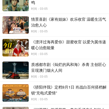
鸣
时间：03-05
口碑登高峰逆袭开年黑马
全员疯批演技掀追剧热潮
情景喜剧《家有姐妹》欢乐收官 温暖生活气
《除恶》自开播以来，凭借精巧暗布的纪实风格、高能反转的戏
治愈人心
剧张力、多线交织的人性群像、正邪交织的缉毒视角赢得广大观众的
时间：03-05
喜爱与好评。
在播出期间，
爱奇艺
站内热度
峰值达
，一举登顶爱
8810
《漂洋过海再爱你》甜蜜收官 以爱为翼传递
奇艺站内
总榜飙升榜
、
总榜期待榜
、
总榜热搜榜
、
总榜热播榜
、
电视
暖心治愈能量
剧飙升榜
等十大热榜
，持续领跑
酷云全端播放
、
酷云增长指
TOP1
TOP1
时间：03-05
数
、
猫眼累计有效播放
破
亿
，位列榜单
、
猫眼网络剧热
TOP2
1.45
TOP1
度榜
等多个
权威榜单
，并在全网
平台引发广泛讨论
，掀起
“全网猜
TOP1
质感都市剧《灿烂的风和海》杀青 主创匠心
呈现澳门烟火人间
剧情锁凶除恶”的追剧热潮，充分印证了该剧广受市场与观众的认可与
喜爱，破圈影响力凸显。
时间：03-05
口碑上，该剧不仅收获
东营禁毒
、
湖北禁毒
、
内江禁毒
、
广州
《骄阳伴我》定档9月1日 肖战白百何搭档解
锁“充电式爱情”
禁毒
等公检法机构发文肯定，认可其剧作内核，还赢得数十家行业权
时间：03-05
威媒体的高赞好评，评价该剧
“以扎实的现实质感为底色，将类型叙事
与社会议题有机融合，在人物命运与案件推进的交织中构建起具有时