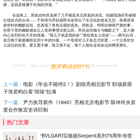
感，这就是独属于此地的浪漫。”
在选角上，郑执也特意选择了几乎都是东北班底的演员。拍摄现场经常碰撞
出现挂式的台词
——于和伟与乔杉就即兴发挥出了生活化的老友互怼，韩庚讲述
身世时的幽默反转，也表现了角色乐观的底色。郑执说，明明在聊很严肃的事，
但骨子里的幽默感会让人觉得事情没那么坏。而在这些烟火与幽默之下，是人物
内心浓烈到化不开的情感。“我儿子就是我的命”“谁给我女儿偿命”——两句台词，
道尽两个家庭横跨近四十年的纠葛。一个母亲对儿子执念式的爱，一个父亲对女
儿深沉的自责。爱又爱不够，恨又恨不起，每个人都在这张命运的网里挣扎。
展开剩余的31%
命运落点
！
两代人间的宿命与执念
一个从文字到影像的故事结局
小说原作止于暗示，所有人可能在某处相遇，但相遇之后的故事却留给读者
无限的遐想空间，郑执导演在电影《森中有林》里亲手补上了这一笔。他把故事
上一篇：
电影《年会不能停2！》剧组亮相北影节 职场新搭
填充得更饱满、更浪漫、更有生命力，给每个角色一个真正的结局。在他看来，
子张若昀白客“班味”拉满
改编是一个复杂的创作过程。他说，影像有属于自己的表达方式
——小说里需要
用很长文字描摹的内心感受，到了镜头前，可能只需要演员三秒的相视一笑。这
下一篇：
尹力执导新作《1840》亮相北京电影节 陈坤肖央首
种从文字到影像的转化，正是他作为新人导演最想探索的命题。这番话也呼应了
他在北影节红毯上的表达，不论是喜欢原著的读者还是没看过原著的观众，郑执
度合作恢宏史诗巨制
都希望大家能在电影中感受到更多新鲜的东西。
热门文章
郑执在特辑中提到，当你觉得过不去的时候，是东北人的这份浪漫，希望以
及对家的执念，才让人坚韧地活下去。北影节开幕式红毯上，东北籍演员也同样
表达了《森中有林》呈现了最具生活感的东北精神，饰演廉加海的于和伟说：
“在
“BVLGARI宝格丽Serpenti系列75周年传世
那片土地上，那个人物我熟！”张天爱则表达，电影展现了东北人的生命力。从市