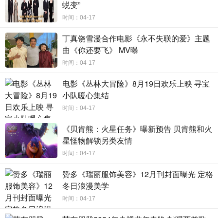
蜕变”
井烟火到骨子里的乐观与执念，郑执用三个春天拍出了一个浪漫又危险的故事，
也解构出了这片土地上的人最底层的那股劲儿。
时间：04-17
丁真饶雪漫合作电影《永不失联的爱》主题
电影《森中有林》由麦特影业（上海）有限公司、上海拾谷影业有限公
曲《你还要飞》 MV曝
司、大白桃（湖北）影视文化发展有限公司、湖北长江电影集团有限责任公司出
品，上海腾讯企鹅影视文化传播有限公司、北京好回合影业有限公司、湖北庆芭
时间：04-17
芭传媒有限责任公司、广州好回合影业有限公司、三亚城宇文化传媒有限公司、
麦特影业（杭州）有限公司、山西翊星文化传媒有限公司、上海鼓有此山文化传
电影《丛林大冒险》8月19日欢乐上映 寻宝
播有限公司、麦特影业（重庆）有限公司、北京无尽之夏文化传媒有限公司、北
京微梦创科网络技术有限公司联合出品，郑执编剧、执导，于和伟、高圆圆、韩
小队暖心集结
庚、张天爱领衔主演，乔杉特别出演，夏之光主演。
5月1日，全国上映。
时间：04-17
《贝肯熊：火星任务》曝新预告 贝肯熊和火
星怪物解锁另类友情
时间：04-17
赞多《瑞丽服饰美容》12月刊封面曝光 定格
冬日浪漫美学
时间：04-17