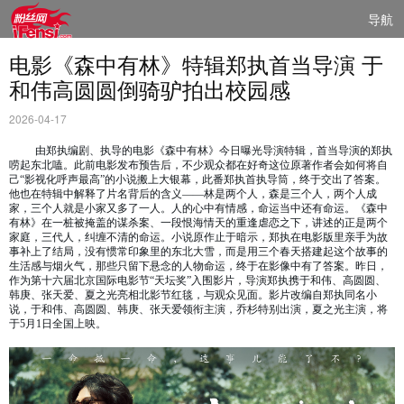
导航
电影《森中有林》特辑郑执首当导演 于
和伟高圆圆倒骑驴拍出校园感
2026-04-17
由郑执编剧、执导的电影《森中有林》今日曝光导演特辑，首当导演的郑执
唠起东北嗑。此前电影发布预告后，不少观众都在好奇这位原著作者会如何将自
己
“影视化呼声最高”的小说搬上大银幕，此番郑执首执导筒，终于交出了答案。
他也在特辑中解释了片名背后的含义——林是两个人，森是三个人，两个人成
家，三个人就是小家又多了一人。人的心中有情感，命运当中还有命运。《森中
有林》在一桩被掩盖的谋杀案、一段恨海情天的重逢虐恋之下，讲述的正是两个
家庭，三代人，纠缠不清的命运。小说原作止于暗示，郑执在电影版里亲手为故
事补上了结局，没有惯常印象里的东北大雪，而是用三个春天搭建起这个故事的
生活感与烟火气，那些只留下悬念的人物命运，终于在影像中有了答案。昨日，
作为第十六届北京国际电影节“天坛奖”入围影片，导演郑执携于和伟、高圆圆、
韩庚、张天爱、夏之光亮相北影节红毯，与观众见面。影片改编自郑执同名小
说，于和伟、高圆圆、韩庚、张天爱领衔主演，乔杉特别出演，夏之光主演，将
于5月1日全国上映。