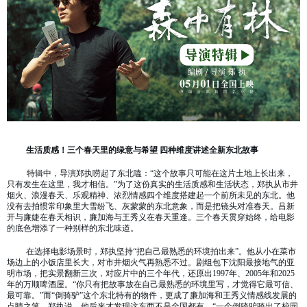
生活质感！三个春天里的绿意与希望
四种维度讲述全新东北故事
特辑中，导演郑执唠起了东北嗑：
“这个故事只可能在这片土地上长出来，
只有发生在这里，我才相信。”为了这份真实的生活质感和生活状态，郑执从市井
烟火、浪漫春天、乐观精神、浓烈情感四个维度搭建起一个前所未见的东北。他
没有去拍惯常印象里大雪纷飞、灰蒙蒙的东北意象，而是把镜头对准春天。吕新
开与廉婕在春天相识，廉加海与王秀义在春天重逢。三个春天贯穿始终，给电影
的底色增添了一种别样的东北味道。
在选择电影场景时，郑执坚持
“把自己最熟悉的环境拍出来”。他从小在菜市
场边上的小饭店里长大，对市井烟火气再熟悉不过。剧组包下沈阳最接地气的亚
明市场，把实景翻新三次，对应片中的三个年代，还原出1997年、2005年和2025
年的万顺啤酒屋。“你只有把故事放在自己最熟悉的环境里写，才觉得它最可信、
最可靠。”而“倒骑驴”这个东北特有的物件，更成了廉加海和王秀义情感线发展的
点睛之笔。郑执说，他后来才发现这东西不是全国都有，“一个倒骑驴骑出了校园