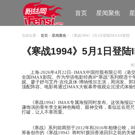
首页
星闻聚焦
当前位置：
首页
>
星闻聚焦
> 《寒战1994》5月1日登陆IMAX®影院
《寒战1994》5月1日登陆
时
上海
-2026年4月22日- IMAX中国控股有限公司
全国IMAX影院。
作为
华语电影经典
IP“寒战”系列
暌违十
妮、廖子妤与艾丹
·吉伦及休·博纳维尔主演，周润发、
顶配阵容。电影将
通过
IMAX大银幕带领观众沉浸式体
《寒战
1994》IMAX专属海报同时发布。这张海
谦饰演的青年李文彬神色晦暗、眼神交锋，看似近在咫尺
打破，让人不寒而栗。
《寒战》系列前两部于
2012年和2016年相继公映
筹备创作的《寒战
1994》将时针拨回香港回归之前的关