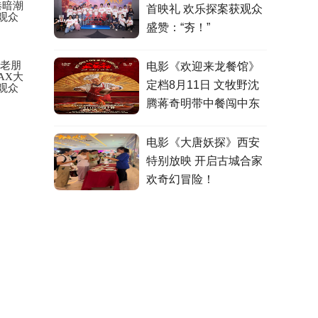
港暗潮
首映礼 欢乐探案获观众
观众
盛赞：“夯！”
的老朋
电影《欢迎来龙餐馆》
AX大
定档8月11日 文牧野沈
观众
腾蒋奇明带中餐闯中东
电影《大唐妖探》西安
特别放映 开启古城合家
欢奇幻冒险！