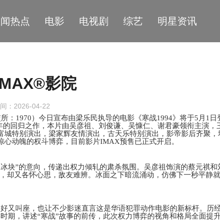
星闻热点
电影
电视剧
综艺
明星资讯
IMAX®影院
间：2026-04-22
（港交所：1970）今日宣布由梁乐民执导的电影《寒战1994》将于5月1日
年的回归之作
，本片由吴彦祖、刘俊谦、吴慷仁、谢君豪领衔主演，
郭富城特别演出，梁家辉友情演出，古天乐特别演出，影帝影后齐聚，
验惊心动魄的权斗博弈
，目前影片
IMAX预售已正式开启。
报以“冰块”的意向，传递出权力倾轧的肃杀氛围。吴彦祖饰演的蔡元祺和
，却又各怀心思，敌友难辨。冰面之下暗流涌动，仿佛下一秒平静
，叫好又叫座，也让不少
影迷
直言这是华语犯罪动作电影的新
标杆
。历
键时期，讲述“寒战”故事的前传，此次权力博弈的视角和格局全面提