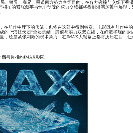
当局、警界、商界、黑道
四方势力各怀目的，在各方碰撞与交织下香
环环相扣的紧张叙事与惊心动魄的权力交锋都将得到淋漓尽致地展现，
。
成型，在前作中埋下的伏笔，也将在这部中得到答案。电影既有前作中
成的
“演技天团”
全员集结，颜值与实力双双在线，在纤毫毕现的
IM
量，还是
紧张刺激
的权术
角力，在
IMAX大银幕上都将历历在目，让
一档与你相约IMAX影院。