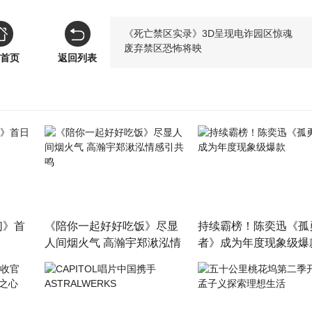
《死亡禁区实录》3D呈现电诈园区惊魂
废弃禁区恐怖将映
首页
返回列表
们》首
《陪你一起好好吃饭》尽显
持续霸榜！陈奕迅《孤
人间烟火气 高瀚宇郑湫泓情
者》成为年度现象级爆
感引共鸣