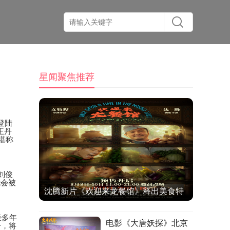
星闻聚焦推荐
登陆
王丹
堪称
刘俊
就会被
沈腾新片《欢迎来龙餐馆》释出美食特
辑与海报 烟火气中见人情温暖
经多年
电影《大唐妖探》北京
升，将