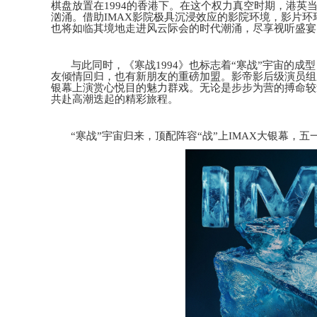
棋盘放置在1994的香港下。在这个权力真空时期，
港英
汹涌
。
借助
IMAX影院极具沉浸效应的影院环境，影片
也将如临其境地走进风云际会的时代潮涌，尽享视听盛宴
与此同时，《寒战
1994》也标志着“寒战”宇宙的
友倾情回归，也有新朋友的重磅加盟。影帝影后级演员组
银幕上演赏心悦目的魅力群戏
。
无论是步步为营
的
搏命
较
共赴高潮迭起的精彩旅程。
“寒战”宇宙归来，顶配阵容“战”上IMAX大银幕，五