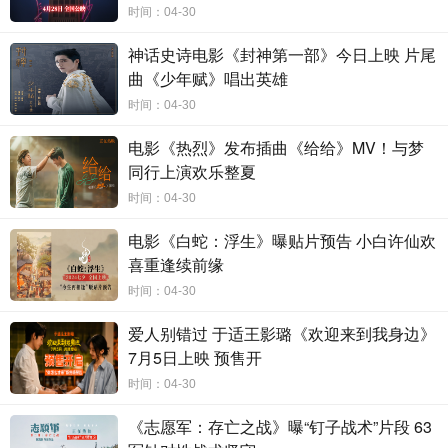
时间：04-30
神话史诗电影《封神第一部》今日上映 片尾
曲《少年赋》唱出英雄
时间：04-30
电影《热烈》发布插曲《给给》MV！与梦
同行上演欢乐整夏
时间：04-30
电影《白蛇：浮生》曝贴片预告 小白许仙欢
能量满格！向阳而生活力爆棚
看电影
2小时=能量快充一整年
喜重逢续前缘
《
10间敢死队》自带超强能量buff，一群看似手握生命倒计
时间：04-30
时的人，没有陷落低沉，反而自带一股“敢想、敢活、敢出发”的
热血劲头。他们“冲击奥斯卡”、用“连环计”驱赶骚扰
者
守护同
伴、原地开启心愿旅行，拒绝内耗、挣脱束缚，
“10”不我待，说
爱人别错过 于适王影璐《欢迎来到我身边》
走就走，把“时间余额不足”的日子过得滚烫又热烈。观众们也被
7月5日上映 预售开
这种“能量爆表”的精神头儿感染，“看完走出影院的那一刻觉得脚
下生风，原地满血复活”。有观众表示，影片给所有人来了一
时间：04-30
场“快充循环”，给疲惫的灵魂充满能量。各大社交平台上更是“打
气”不断，“没有说教、没有鸡汤，从头到尾透着一股向上的生命
《志愿军：存亡之战》曝“钉子战术”片段 63
力”，“从希望开始，到希望结束，看完心里是亮的、是暖的、是
有劲的”。五一假期，是时候用《10间敢死队》给生活一键充电！