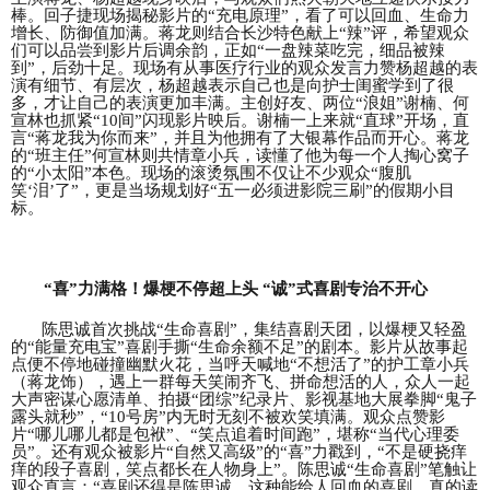
棒。回子捷现场揭秘影片的“充电原理”，看了可以回血、生命力
增长、防御值加满。蒋龙则结合长沙特色献上“辣”评，希望观众
们可以品尝到影片后调余韵，正如“一盘辣菜吃完
，
细品被辣
到
”，后劲十足。现场有从事医疗行业的观众发言力赞杨超越的表
演有细节、有层次，杨超越表示自己也是向护士闺蜜学到了很
多，才让自己的表演更加丰满。主创好友、两位“
浪
姐
”谢楠、何
宣林也抓紧“10间”闪现影片映后。谢楠一上来就“直球”开场，直
言“蒋龙我为你而来”，并且为他拥有了大银幕作品而开心。蒋龙
的“班主任”何宣林则共情章小兵，读懂了他为每一个人掏心窝子
的“小太阳”本色。现场的滚烫氛围不仅让不少观众“腹肌
笑‘泪’了”，更是当场规划好“五一必须进影院三刷”的假期小目
标。
“喜”力满格！爆梗不停超上头 “诚”式喜剧专治不开心
陈思诚首次挑战
“生命喜剧”，集结喜剧天团，以爆梗又轻盈
的“能量充电宝”喜剧手撕“生命余额不足”的剧本。影片从故事
起
点
便
不停地碰撞幽默火花，当呼天喊地
“不想活了”的护工章小兵
（蒋龙饰），遇上一群每天笑闹齐飞、拼命想活的人，众人一起
大声密谋心愿清单、拍摄“团综”纪录片、影视基地大展拳脚“鬼子
露头就秒”，“10号房”内无时无刻不被欢笑填满。观众点赞影
片“哪儿哪儿都是包袱”、“笑点追着时间跑”，堪称“当代心理委
员”。还有观众被影片“自然又高级”的“喜”力戳到，“不是硬挠痒
痒的段子喜剧，笑点都长在人物身上”。陈思诚“生命喜剧”笔触让
观众直言：“喜剧还得是陈思诚，这种能给人回血的喜剧，真的读