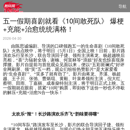
导航
五一假期喜剧就看《10间敢死队》 爆梗
+充能+治愈统统满格！
2026-04-30
由陈思诚编剧、导演的口碑领跑五一
的
生命喜剧《
10间敢死
队》火热点映中，将于明日（5月1日）全国上映！日前，影片路
演欢乐行至长沙，联合导演回子捷、领衔主演蒋龙、杨超越映后
亮相，“喜”力辐射全场，谢楠、何宣林等“
浪
姐
”好友也惊喜现身
撑腰。影片自提前与首批观众见面以来，便以“五彩斑斓式”好评
全网刷屏、领“笑”五一档，观众们纷纷热赞影片“是大家爱看
的‘生命喜剧’”、“笑多了就有劲了”。影片由蒋龙、齐溪、杨超
越、王子川、张弛、曹炳琨、黄毅、叶泉希领衔主演，倪大红、
蔡明、田雨、丁嘉丽、成泰燊特别主演，将于明日正式上映。五
一假期就在眼前，抓紧“10间”购票，即刻收下这份一秒也不停歇
的解压+充能+治愈N合一快乐！
太欢乐
“辣”！长沙路演
欢乐齐飞
“韵味要得噻”
“10间车队”路演发车至长沙，影片的联合导演回子捷、领衔
主演蒋龙、杨超越现身映后，与观众们热火朝天地互递快乐接力