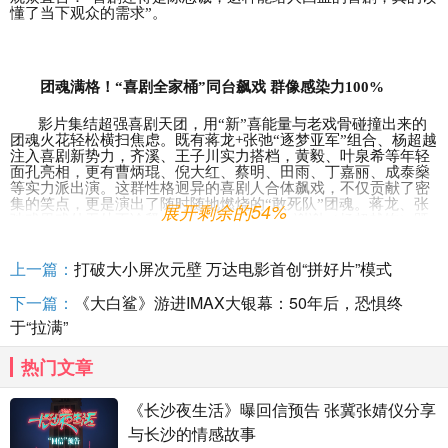
懂了当下观众的需求”。
团魂满格！
“喜剧全家桶”同台飙戏 群像感染力100%
影片集结超强喜剧天团，用
“新”喜能量
与
老戏骨碰撞出来的
团魂火花轻松横扫焦虑。既有蒋龙
+张弛“逐梦亚军”组合、杨超越
注入喜剧新势力，齐溪、王子川实力搭档，黄毅、叶泉希等年轻
面孔亮相，更有曹炳琨、倪大红、蔡明、田雨、丁嘉丽、成泰燊
等实力派出演。这群性格迥异的喜剧人合体飙戏，不仅贡献了密
集的笑点，更是演出了随时随地燃烧的“敢死队”团魂。蒋龙、张
展开剩余的54%
弛戏里戏外无处不诠释“特别丝滑的默契”，谢谢（杨超越饰）既
是小太阳也是勇敢“生命守护者”，偶尔癫癫的贾导（王子川饰）
与“真爱无敌”的甄艾（齐溪饰）两人彼此无条件的支持与守护堪
上一篇：
打破大小屏次元壁 万达电影首创“拼好片”模式
称全片最大泪点。有观众感慨，影片是“近几年最难忘的群像喜
剧，每个人
都是
棱角分明
、
弧光清晰
”。还有观众暖心比喻，“‘10
下一篇：
《大白鲨》游进IMAX大银幕：50年后，恐惧终
号房’像是一个浓缩版的人间。每个人都天差地别，可凑到一起就
是一幅很暖的画面”。这些性格迥异却同样鲜活的人，让“10号
于“拉满”
房”成为一个“敢与命运博弈、相互照亮”的灵魂集合。
热门文章
《长沙夜生活》曝回信预告 张冀张婧仪分享
与长沙的情感故事