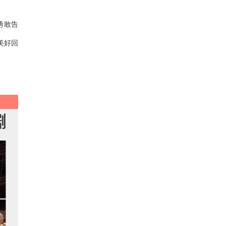
勇敢告
美好回