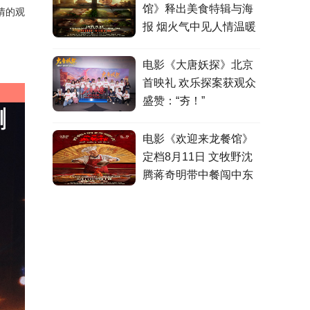
馆》释出美食特辑与海
情的观
报 烟火气中见人情温暖
电影《大唐妖探》北京
首映礼 欢乐探案获观众
盛赞：“夯！”
电影《欢迎来龙餐馆》
定档8月11日 文牧野沈
腾蒋奇明带中餐闯中东