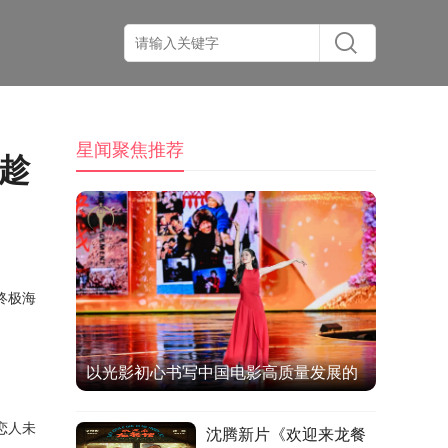
星闻聚焦推荐
趁
终极海
以光影初心书写中国电影高质量发展的
时代答卷
恋人未
沈腾新片《欢迎来龙餐