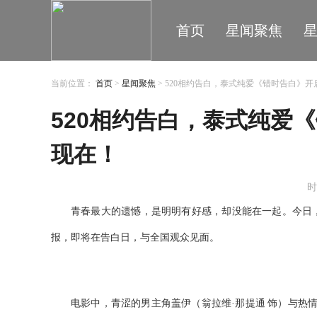
首页
星闻聚焦
当前位置：
首页
>
星闻聚焦
> 520相约告白，泰式纯爱《错时告白》
520相约告白，泰式纯爱
现在！
时
青春最大的遗憾，是明明有好感，却没能在一起。今日
报，即将在告白日，与全国观众见面。
电影中，青涩的男主角盖伊（翁拉维·那提通
饰）与热情