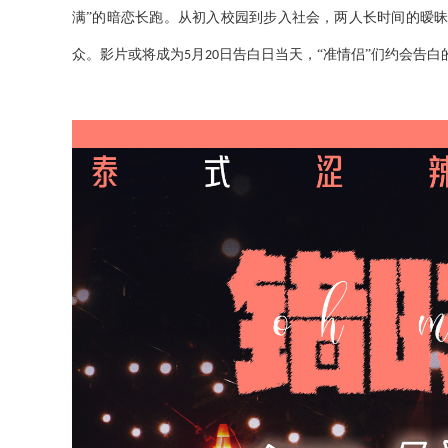
满”的暗恋长跑。从初入校园到步入社会，两人长时间的暧
众。影片或将成为
月
日告白日当天，“准情侣”们约会告白
5
20