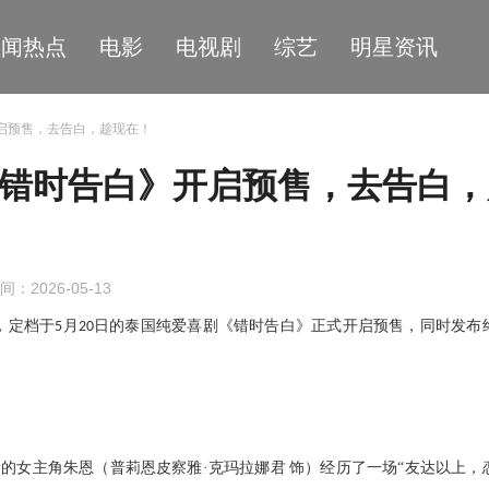
星闻热点
电影
电视剧
综艺
明星资讯
开启预售，去告白，趁现在！
《错时告白》开启预售，去告白，
间：2026-05-13
，定档于
月
日的泰国纯爱喜剧《错时告白》正式开启预售，同时发布
5
20
的女主角朱恩（普莉恩皮察雅·克玛拉娜君
饰）经历了一场“友达以上，