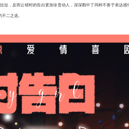
昧拉扯，反而让错时的告白更加珍贵动人，深深戳中了同样不善于表达感
的不二之选。