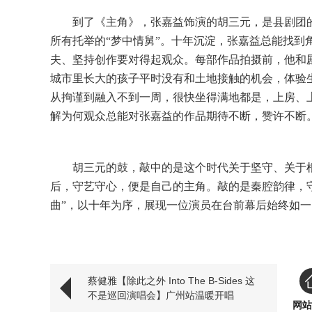
到了《主角》，张嘉益饰演的胡三元，是县剧团
所有托举的
“梦中情舅”。十年沉淀，张嘉益总能找到
夫、坚持创作要对得起观众。每部作品拍摄前，他和
城市里长大的孩子平时没有和土地接触的机会，体验
从拘谨到融入不到一周，很快坐得满地都是，上房、
解为何观众总能对张嘉益的作品期待不断，赞许不断
胡三元的鼓，敲中的是这个时代关于坚守、关于
后，守艺守心，便是自己的主角。敲的是秦腔韵律，
曲”，
以十年为序，展现一位演员在台前幕后始终如一
蔡健雅【除此之外 Into The B-Sides 这
不是巡回演唱会】广州站温暖开唱
网站