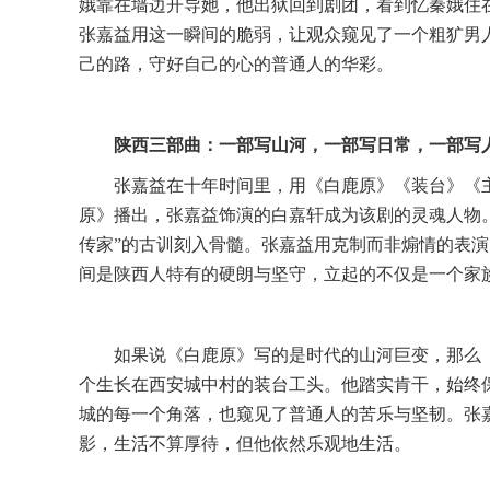
娥靠在墙边开导她
，他出狱回到剧团，看到忆秦娥住
张嘉益用这一瞬间的脆弱，让观众窥见了一个粗犷男
己的路，守好自己的心的普通人的华彩。
陕西三部曲：
一部写山河，一部写日常，一部写
张嘉益在十年时间里，用《白鹿原》《装台》《
原》播出，张嘉益饰演的白嘉轩成为该剧的灵魂人物
传家”的古训刻入骨髓。张嘉益用克制而非煽情的表
间是陕西人特有的硬朗与坚守，立起的不仅是一个家
如果说《白鹿原》写的是时代的山河巨变，那么
个生长在西安城中村的装台工头。他踏实肯干，始终
城的每一个角落，也窥见了普通人的苦乐与坚韧。张
影
，
生活不算厚待，但他依然乐观地
生活
。