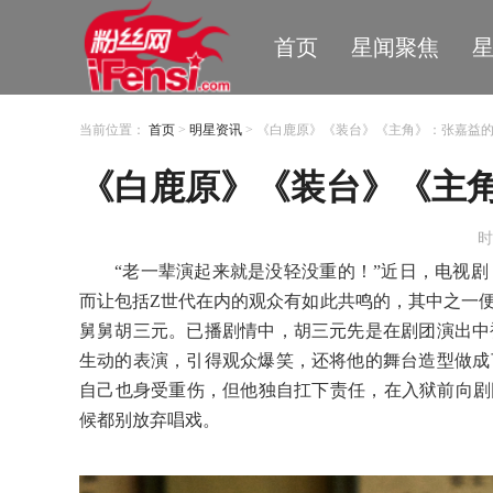
首页
星闻聚焦
当前位置：
首页
>
明星资讯
> 《白鹿原》《装台》《主角》：张嘉益
《白鹿原》《装台》《主
时
“老一辈演起来就是没轻没重的！”近日，电视
而让包括Z世代在内的观众有如此共鸣的，其中之一
舅舅胡三元。已播剧情中，胡三元先是在剧团演出中
生动的表演，引得观众爆笑，还将他的舞台造型
做成
自己也身受
重伤，
但他独自
扛下责任，在入狱前向剧
候都别放弃唱戏。