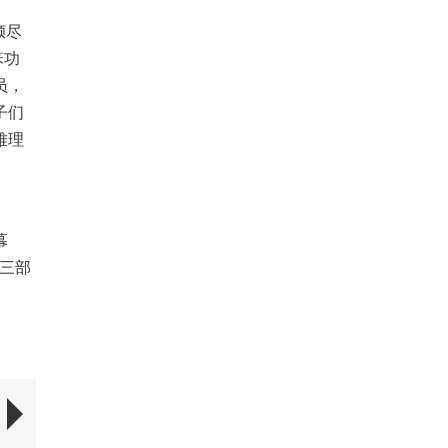
倾尽
笨功
员，
子们
难理
幕
西三部