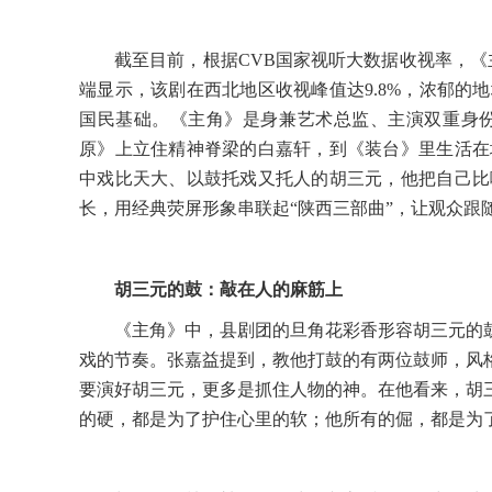
截至目前，根据
CVB国家视听大数据收视率，
端显示，该剧在西北地区收视峰值达9.8%，浓郁的
国民基础。《主角》是身兼艺术总监、主演双重身
原》上立住精神脊梁的白嘉轩，到《装台》里生活在
中戏比天大、以鼓托戏又托人的胡三元，他把自己比
长，用经典荧屏形象串联起“陕西三部曲”，让观众跟
胡三元的鼓：敲在人的麻筋上
《
主角
》
中，县剧团的旦角花彩香形容胡三元的
戏的节奏。张嘉益提到，教他打鼓的有两位鼓师，风
要演好胡三元，更多是抓住人物的神。在他看来，胡三
的硬，都是为了护住心里的软；他所有的倔，都是为