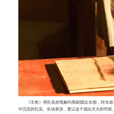
《主角》用扎实的笔触勾勒剧团众生相，对生命
中沉淀的扎实、生动表演，更让这个戏比天大的司鼓