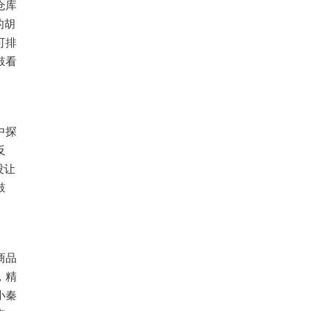
仓库
的胡
可排
鼓看
中探
反
没让
鼓
商品
，精
小秦