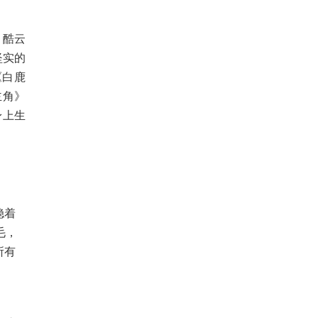
，酷云
坚实的
《白鹿
主角》
身上生
稳着
毛，
所有