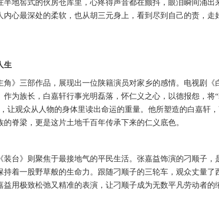
在半地窖式的伙房仓库里，心疼得声音都在颤抖，眼泪瞬间涌出
人内心最深处的柔软
，
也从胡三元身上，看到尽到自己的责，走
人生
主角》三部作品，展现出一位陕籍演员对家乡的感情。
电视剧《
。作为族长，白嘉轩行事光明磊落，怀仁义之心，以德报怨，将
演，让观众从人物的身体里读出命运的重量。他所塑造的白嘉轩，
族的脊梁，更是这片土地千百年传承下来的仁义底色。
《装台》则聚焦于最接地气的平民生活。张嘉益饰演的刁顺子，
保持着一股野草般的生命力。跟随刁顺子的三轮车，观众丈量了
嘉益用极致松弛又精准的表演，让刁顺子成为无数平凡劳动者的