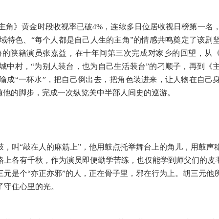
《主角》黄金时段收视率已破4%，连续多日位居收视日榜第一名
地域特色、“每个人都是自己人生的主角”的情感共鸣奠定了该剧
份的陕籍演员张嘉益，在十年间第三次完成对家乡的回望，从
城中村，“为别人装台，也为自己生活装台”的刁顺子，再到《
喻成“一杯水”，把自己倒出去，把角色装进来，让人物在自己
随他的脚步，完成一次纵览关中半部人间史的巡游。
鼓，叫
“敲在人的麻筋上”，他用鼓点托举舞台上的角儿，用鼓声
格上各有千秋，作为演员即便勤学苦练，也仅能学到师父们的皮
元是个“亦正亦邪”的人，正在骨子里，邪在行为上。胡三元他
了守住心里的光。