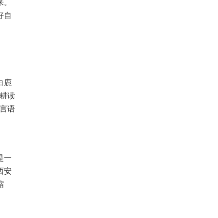
来。
好自
白鹿
“耕读
言语
是一
西安
缩