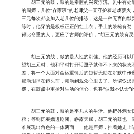
胡三元的鼓，敲的是秦腔的兴衰浮沉。剧中有处
的周师，几位
“存家班”的老师父一直守护着老戏薪
三元每次都会加入老几位的排练，这是一种无言的默
练时，他穿的是板板正正的红上衣，手上的鼓槌有劲
得比命重的人，更应了古师的评价，“胡三元的鼓有灵
胡三元的鼓，敲的是人性的刚健。他的经历可以
望胡三元时，他和平时打开话匣子就停不下来的状态
差，将一个人面对命运重锤后的短暂无助在沉默中传
那滴泪掉在镜头前，却滴到观众心里去了。所谓铁汉
槌，在鼓点中重拾对生活的信心，也将“认栽不认命”
胡三元的鼓，敲的是平凡人的生活。他把外甥女
粮；等到忆秦娥进剧团、崭露天赋，胡三元的鼓也一
准展现出角色的一体两面
——他是严师，推着她走上