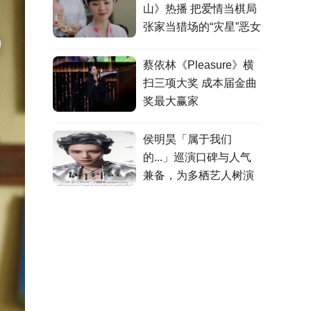
山》热播 把爱情当棋局
张家当猎场的“灾星”恶女
蔡依林《Pleasure》横
扫三项大奖 成本届金曲
奖最大赢家
侯明昊「属于我们
的...」巡演口碑与人气
兼备，为多栖艺人树演
出标杆