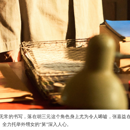
无常的书写，落在胡三元这个角色身上尤为令人唏嘘，张嘉益
、全力托举外甥女的
“舅”深入人心。