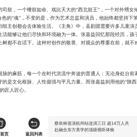
的司鼓，一个嗜鼓如命、
戏比天大
的
“西北鼓王”
，
一个对外甥女
角色的“魂”，不变的是，作为艺术总监和演员，他始终都坚持下
剧组主创都会去体验生活。《主角》中，县剧团需要许多儿童演
生活能够让他们尽快和环境融为一体。张嘉益回忆那段经历，孩
上树都不在话下。这种对创作的敬畏、对观众的尊重在前，就不
。
根脉的麻筋
，
每一个在时代洪流中奔波的普通人：无论身处台前
守的是文化根脉、人性倔强与平凡力量。而张嘉益
则用
他的
“陕
的匠人匠心。
蔡依林巡演杭州站连演三日 超14万人共
赴融合东方美学的顶级视听体验
首页
返回列表