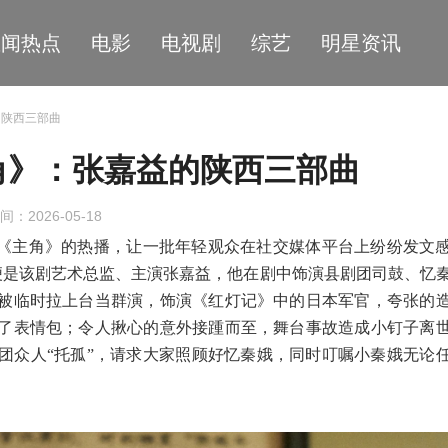
星闻热点
电影
电视剧
综艺
明星资讯
的陕西三部曲
角》：张嘉益的陕西三部曲
间：2026-05-18
剧《主角》的热播，让一批年轻观众在社交媒体平台上纷纷发文
便是该剧艺术总监、主演张嘉益，他在剧中饰演县剧团司鼓、忆
被临时拉上台当群演，饰演《红灯记》中的日本军官，夸张的
了
表情包；令人揪心的意外接踵而至，舞台事故造成小钉子离
团众人
“托孤”，请求大家照顾好忆秦娥，同时叮嘱
小秦娥
无论