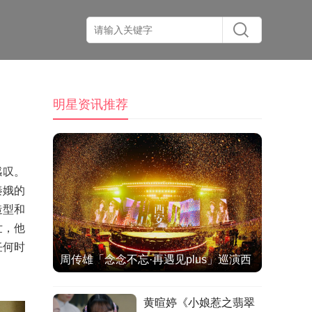
明星资讯推荐
感叹。
秦娥的
造型和
世
，他
任何时
周传雄「念念不忘·再遇见plus」巡演西
安站热情落幕
黄暄婷《小娘惹之翡翠