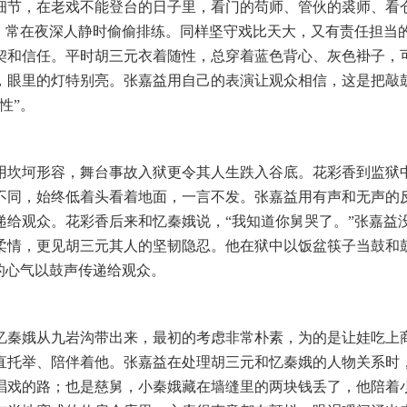
细节，在老戏不能登台的日子里，看门的苟师、管伙的裘师、看
火，常在夜深人静时偷偷排练。同样坚守戏比天大，又有责任担当
契和信任。平时胡三元衣着随性，总穿着蓝色背心、灰色褂子，
，眼里的灯特别亮。张嘉益用自己的表演让观众相信，这是把敲
性”。
用坎坷形容，舞台事故入狱更令其人生跌入谷底。花彩香到监狱
不同，始终低着头看着地面，一言不发。张嘉益用有声和无声的
递给观众。花彩香后来和忆秦娥说，
“我知道你舅哭了。”张嘉益
柔情，更见胡三元其人的坚韧隐忍。他在狱中以饭盆筷子当鼓和
的心气以鼓声传递给观众。
忆秦娥从九岩沟带出来，最初的考虑非常朴素，为的是让娃吃上
直托举、陪伴着他。张嘉益在处理胡三元和忆秦娥的人物关系时
唱戏的路；也是慈舅，小秦娥藏在墙缝里的两块钱丢了，
他陪着