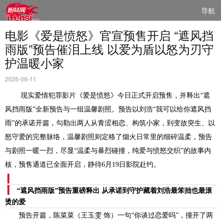
导航
电影《爱是愤怒》官宣预售开启 “遮风挡
雨版”预告催泪上线 以爱为盾以怒为刃守
护温暖小家
2026-06-11
现实爱情犯罪影片《爱是愤怒》今日正式开启预售，并释出“遮
风挡雨版”全新预告与一组温馨剧照。预告以刘浩“我可以给你遮风挡
雨”的承诺开篇，勾勒出两人从青涩相恋、构筑小家，到变故突生、以
怒守爱的完整脉络，温馨剧照则定格了烟火日常里的细碎温柔，预告
与剧照一暖一烈，尽显“温柔与暴烈碰撞，纯爱与愤怒交织”的故事内
核，预售通道已全面开启，静待6月19日影院赴约。
“
遮风挡雨版
”
预告重磅释出
从承诺到守护藏着刘浩最笨拙也最滚
烫的爱
预告开篇，陈菜菜
（王玉雯
饰）
一句
“你谈过恋爱吗”，撞开了两