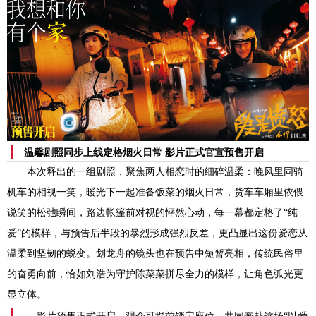
温馨剧照同步上线定格烟火日常
影片正式官宣
预售开启
本次释出的一组剧照，聚焦两人相恋时的细碎温柔：晚风里同骑
机车的相视一笑，暖光下一起准备饭菜的烟火日常，货车车厢里依偎
说笑的松弛瞬间，
路边
帐篷前
对视
的
怦然心动
，每一幕都定格了
“纯
爱”的模样，与预告后半段的暴烈形成强烈反差，更凸显出这份爱恋从
温柔到坚韧的蜕变。划龙舟的镜头也在预告中短暂亮相，传统民俗里
的奋勇向前，恰如刘浩
为守护陈菜菜拼尽全力的模样，让角色弧光更
显立体。