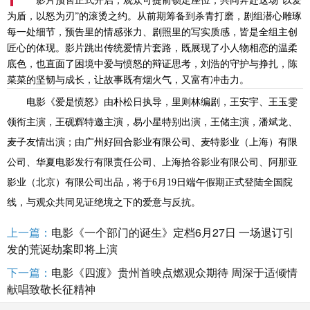
影片预售正式开启，观众可提前锁定座位，共同奔赴这场
“以爱
为盾，以怒为刃”的滚烫之约。从前期筹备到杀青打磨，剧组潜心雕琢
每一处细节，预告里的情感张力、剧照里的写实质感，皆是全组主创
匠心的体现。影片跳出传统爱情片套路，既展现了小人物相恋的温柔
底色，也直面了困境中爱与愤怒的辩证思考，刘浩的守护与挣扎，陈
菜菜的坚韧与成长，让故事既有烟火气，又富有冲击力。
电影《爱是愤怒》由朴松日执导，里则林编剧，王安宇、王玉雯
领衔主演，王砚辉特邀主演，易小星特别出演，王储主演，潘斌龙、
麦子友情出演；由广州好回合影业有限公司、麦特影业（上海）有限
公司、华夏电影发行有限责任公司、上海拾谷影业有限公司、阿那亚
影业（北京）有限公司出品，将于
6月19日端午假期正式登陆全国院
线，与观众共同见证绝境之下的爱意与反抗。
上一篇：
电影《一个部门的诞生》定档6月27日 一场退订引
发的荒诞劫案即将上演
下一篇：
电影《四渡》贵州首映点燃观众期待 周深于适倾情
献唱致敬长征精神