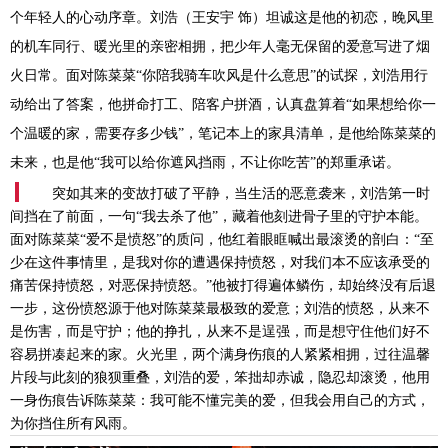
个年轻人的心动序章。刘浩
（王安宇
饰）
坦诚这是他的初恋，晚风里
的机车同行、暖光里的亲密相拥，把少年人毫无保留的爱意写进了烟
火日常。面对陈菜菜
“你陪我骑车吹风是什么意思”的试探，刘浩用行
动给出了答案
，
他拼命打工
、
陪客户拼酒，认真盘算着
“如果想给你一
个温暖的家，需要存多少钱”，笔记本上的家具清单，是他给陈菜菜的
未来，也是他“我可以给你遮风挡雨，不让你吃苦”的郑重承诺。
突如其来的变故打破了平静，当生活的恶意袭来，刘浩第一时
间挡在了前面，一句
“我去杀了他”，藏着他刻进骨子里的守护本能。
面对陈菜菜“爱不是愤怒”的质问，他红着眼眶喊出最滚烫的剖白：“至
少在这件事情里，是我对你的遭遇保持愤怒，对我们本不应该承受的
痛苦保持愤怒，对恶保持愤怒。”他被打得遍体鳞伤，却始终没有后退
一步，这份愤怒源于他对陈菜菜最极致的爱意；刘浩的愤怒，从来不
是伤害，而是守护；他的挣扎，从来不是逞强，而是想守住他们好不
容易拼凑起来的家。火光里，两个满身伤痕的人紧紧相拥，过往温馨
片段与此刻的狼狈重叠，刘浩的爱，笨拙却赤诚，隐忍却滚烫，他用
一身伤痕告诉陈菜菜：我可能不懂完美的爱，但我会用自己的方式，
为你挡住所有风雨。