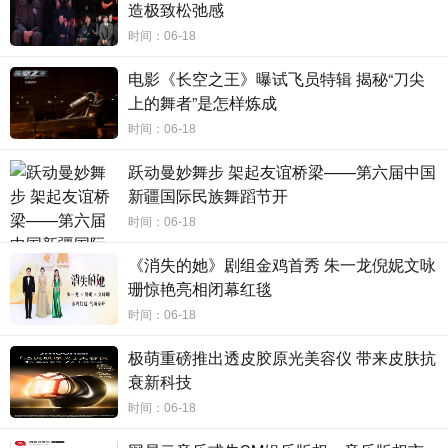
造极致松弛感
动因。
时间：06-18
携手吕小军落子
双节，
五粮特曲再启体育
营销
新篇
电影《长空之王》曝试飞员特辑 揭秘“刀尖
6月，借势端午与父亲节的双节契机，五粮特曲邀请举重
上的舞者”是怎样炼成
奥运冠军吕小军展开品牌合作，推出《举重若轻》主题传播
内容，成为其年度体育营销矩阵中又一标志性落子。
时间：06-18
双向
奔赴
：传奇冠军与
品质冠军
的精准匹配
跃动曼妙舞步 架起友谊桥梁——第六届中国
新疆国际民族舞蹈节开
吕小军作为中国举重队的传奇选手，三战奥运三获冠
军，屡破世界纪录，以超长的职业生涯，诠释了极致自律与
时间：06-18
长期主义的韧性。举重运动本身就是 “重” 与 “轻” 最具象的载
《消失的她》剧组金鸡首秀 朱一龙倪妮文咏
体：杠铃之上是可量化的物理重量，是日复一日训练的艰
珊惊艳亮相闭幕红毯
辛，是赛场之上承载的期待与压力；而稳如磐石的动作、从
容不迫的发挥，则是千锤百炼之后沉淀出的 “若轻” 姿态。
时间：06-18
吕小军对竞技冠军的执着求索，与五粮特曲贯穿始终的
极萌重磅推出透皮胶原光美容仪 带来皮肤抗
冠军品质内核高度契合。作为五粮液旗下战略品牌，五粮特
衰新科技
曲传承五粮液浓香酒酿造工艺，经典五粮配方，延续了酒体
时间：06-18
绵柔醇厚、诸味谐调、尾净悠长的浓香风格，同时依托五粮
液严苛的全链路品控体系，持续打磨品质。凭借稳定卓越的