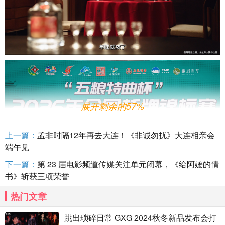
展开剩余的57%
上一篇：
孟非时隔12年再去大连！《非诚勿扰》大连相亲会
端午见
下一篇：
第 23 届电影频道传媒关注单元闭幕，《给阿嬷的情
书》斩获三项荣誉
从力量技巧的竞技到智力博弈，再逐步向大众体育生活
热门文章
场景渗透，五粮特曲坚持围绕体育布局品宣战略；而体育的
核心是对“更好”的永恒追逐，这与五粮特曲坚守匠心、打磨品
跳出琐碎日常 GXG 2024秋冬新品发布会打
质的品牌内核天然同频，也是品牌持续锚定体育赛道的基本