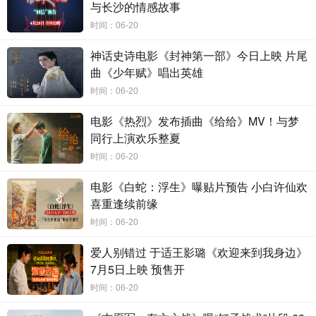
与长沙的情感故事
时间：06-20
神话史诗电影《封神第一部》今日上映 片尾
曲《少年赋》唱出英雄
时间：06-20
电影《热烈》发布插曲《给给》MV！与梦
同行上演欢乐整夏
时间：06-20
电影《白蛇：浮生》曝贴片预告 小白许仙欢
喜重逢续前缘
时间：06-20
爱人别错过 于适王影璐《欢迎来到我身边》
7月5日上映 预售开
时间：06-20