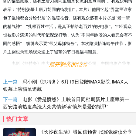
务的猫追鼠藏，还有土唐刀胡同里细水长流的点点滴滴
”
。
有观众动情
表示：
“
特别羡慕土唐刀胡同的街坊们
”，本片让他回忆起“弄堂里谁家
包了馄饨都会分给邻居”的温暖往昔。还有观众盛赞本片尽显
“老
一
辈
的精气神
”，
“扎根百姓生活，是真正拍给老百姓
的
好电影
”
。
年轻观众
也
被
影片满满
的
时代
印记
深深打动，认为
“不同年龄段的人看完会有不
同的感悟”
，纷纷表示要
“带父母抓特务”
。
本次路演恰逢端午佳节，影
片主创也为现场观众送上了诚挚的节日祝福与谢意。
展开剩余的12%
电影《抓特务》由大麦娱乐（北京）有限公司、中国电影产业集
团股份有限公司、浙江东阳美拉传媒有限公司、长影集团有限责任公
上一篇：
冯小刚《抓特务》6月19日登陆IMAX影院 IMAX大
司、天津唐人影视股份有限公司、昆山市周庄双桥电影制片有限公
银幕上演猫鼠追藏
司、新丽传媒集团有限公司出品，
本片
凭借扎实厚重的年代叙事、立
体
鲜活
的群像塑造
与轻松幽默的对白，自首映起便
收获
了业内人士和
下一篇：
电影《爱是愤怒》上映首日同档期新片上座率第一
西安路演热度高涨大众共情解读“愤怒是爱的铠甲”
普通
观众
的
一致好评
。目前本片已正式上映，
路演持续进行中，
敬请
期待
。
热门文章
《长沙夜生活》曝回信预告 张冀张婧仪分享