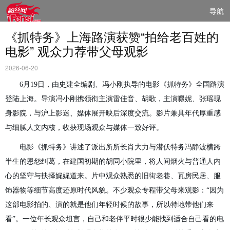
导航
《抓特务》上海路演获赞“拍给老百姓的
电影” 观众力荐带父母观影
2026-06-20
6
月
19
日
，
由史建全编剧、冯小刚执导的电影《抓特务》
全国路演
登陆上海。导演冯小刚
携
领衔主演
雷佳音、胡歌，
主演
啜妮、张瑶现
身
影院
，与沪上影迷、媒体展开映后深度交流。
影片
兼具年代厚重感
与细腻人文内核，收获现场观众与媒体一致
好评
。
电影《抓特务》讲述了
派出所所长
肖大力与
潜伏特务
冯静波
横跨
半生的
恩怨纠葛，在
建国初期的
胡同小院
里
，
将
人间
烟火
与
普通人
内
心的
坚守
与抉择
娓娓道来。
片中观众熟悉的旧街老巷
、
瓦房
民居
、服
饰
器物
等细节高度还原时代
风貌
。不少观众专程带父母来观影：
“因为
这部电影
拍的、演的就是他们年轻时候的故事，所以特地带他们来
看
”。一位年长观众坦言，自己和
老伴
平时
很少能找到适合自己看的电