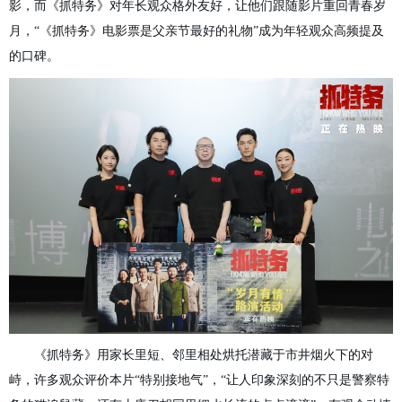
影
，而《抓特务》
对
年长观众格外
友好，
让他们跟随
影片
重回青春
岁
月，
“
《
抓特务
》
电影票是父亲节最好的礼物
”成为年轻观众高频提及
的口碑
。
《抓特务》
用家长里短、邻里
相处
烘托潜藏于
市井
烟火下的
对
峙
，
许多
观众
评价本片
“
特别接地气
”
，
“
让人印象深刻的不只是警察特