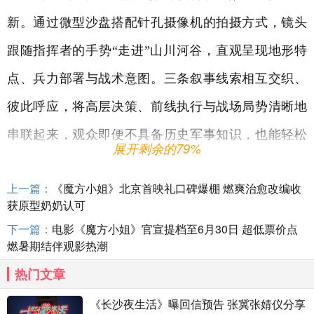
新。通过微型沙盘搭配针孔摄像机的拍摄方式，镜头
跟随指挥者的手势“走进”山川河谷，直观呈现地形特
点、兵力部署与战术意图。三条叙事线索相互交织、
彼此呼应，将高层决策、前线执行与战场局势清晰地
串联起来，观众即便不具备历史军事知识，也能轻松
展开剩余的79%
看懂四渡赤水的精妙。这一创新既满足了军事爱好者
上一篇：
《魔方小姐》北京首映礼口碑爆棚 燃爽治愈改编收
的细节需求，也降低了普通观众的观看门槛，被评价
获原型奶奶认可
为“真正做到了全年龄段都能看懂、看好”。
下一篇：
电影《魔方小姐》官宣提档至6月30日 超低票价点
燃暑期结伴观影热潮
关于会议的戏份，中国传媒大学戏剧影视学院教
热门文章
授戴清指出，影片没有采用传统“围坐开会”的拍法，
《长沙夜生活》曝回信预告 张冀张婧仪分享
而是通过快速推进的镜头、环绕运镜，以及从全景到