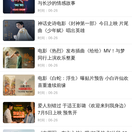
与长沙的情感故事
特写的灵活切换，将遵义会议等重要决策场景拍得张
时间：06-26
力十足、节奏紧凑。镜头跟着人物的情绪走，争论的
神话史诗电影《封神第一部》今日上映 片尾
曲《少年赋》唱出英雄
激烈、决策的重压，都通过影像语言传递给了观众。
时间：06-26
影片在战争场面的处理上层次分明，既有阵地战
电影《热烈》发布插曲《给给》MV！与梦
同行上演欢乐整夏
的正面硬刚，也有近身肉搏的残酷呈现，还有骑兵突
时间：06-26
袭、攀岩穿插等战术动作的细腻展示。在毛泽东与蒋
电影《白蛇：浮生》曝贴片预告 小白许仙欢
介石的博弈呈现上，影片大胆使用“隔空同框”的写意
喜重逢续前缘
时间：06-26
手法，两位决策者仿佛在同一张桌子上推演沙盘，戏
爱人别错过 于适王影璐《欢迎来到我身边》
剧张力极强。
7月5日上映 预售开
时间：06-26