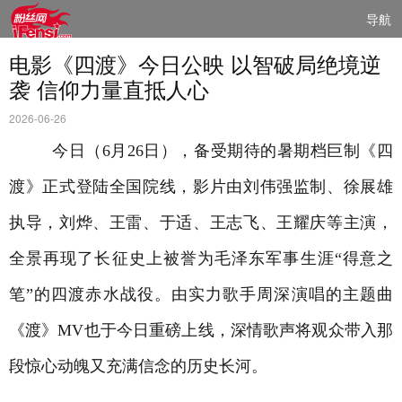
导航
电影《四渡》今日公映 以智破局绝境逆
袭 信仰力量直抵人心
2026-06-26
今日（
6
月
26
日），备受期待的暑期档巨制《四
渡》正式登陆全国院线，影片由刘伟强监制、徐展雄
执导，刘烨、王雷、于适、王志飞、王耀庆等主演，
全景再现了长征史上被誉为毛泽东军事生涯“得意之
笔”的四渡赤水战役。由实力歌手周深演唱的主题曲
《渡》
MV
也于今日重磅上线，深情歌声将观众带入那
段惊心动魄又充满信念的历史长河。