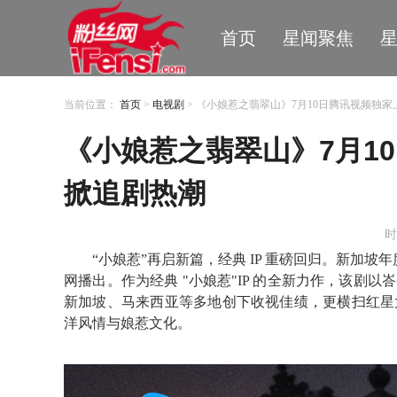
首页
星闻聚焦
当前位置：
首页
>
电视剧
> 《小娘惹之翡翠山》7月10日腾讯视频独家
《小娘惹之翡翠山》7月10
掀追剧热潮
时
“小娘惹”
再启新篇，经典
IP 重磅回归。新加坡
年
网播出。作为经典
"小娘惹"IP 的全新力作，该剧
新加坡、马来西亚等多地创下收视佳绩，更横扫红星
洋风情与
娘惹文化
。