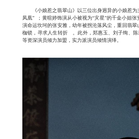
《小娘惹之翡翠山》
以三位出身迥异的小娘惹为
凤凰”
；黄暄婷饰演从小被视为
“灾星”的千金小姐张
演
命运坎坷的
张安雅，幼年被拐沦落风尘
，重回翡翠
枷锁，寻求人生转折
。此外，郑惠玉、刘子绚、陈
等资深演员倾力加盟，
实力派演员倾情演绎
。