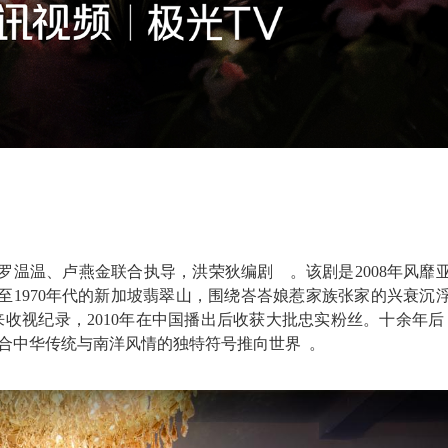
罗温温、卢燕金联合执导，洪荣狄编剧
。该剧是
2008年风靡
0至1970年代的新加坡翡翠山，围绕峇峇娘惹家族张家的兴衰沉
来
收视纪录，
2010年在中国播出后收获大批忠实粉丝。十余年后
融合中华传统与南洋风情的独特符号推向世界
。