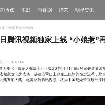
星闻热点
电影
电视剧
综艺
明星资讯
上线 “小娘惹”再掀追剧热潮
日腾讯视频独家上线 “小娘惹”
间：2026-07-06
度大戏
《小娘惹之翡翠山》正式
定档
将于
7月10日
独家登陆腾讯
以峇峇娘惹文化为底色，讲述翡翠山
上
张家三姐妹的命运沉浮，此
大奖五项大奖。此番登陆腾讯视频，将为中国观众带来原汁原