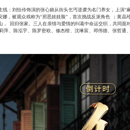
主线：刘怡伶饰演的张心娘从街头乞丐逆袭为名门养女，上演
“
安娜，被观众戏称为“邪恶娃娃脸”
，首次挑战反派角色
；黄晶
山，
回归张家
。三人在亲情与爱情的纠葛中命运交织，共同面
莉萍、陈泓宇、陈罗密欧、修杰楷、沈琳宸、邓伟德、张哲通