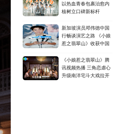
以热血青春包裹治愈内
核树立口碑新标杆
新加坡演员邓伟徳中国
行畅谈演艺之路 《小娘
惹之翡翠山》收获中国
观众认可
《小娘惹之翡翠山》腾
讯视频热播 三角恋虐心
升级南洋宅斗大戏拉开
帷幕