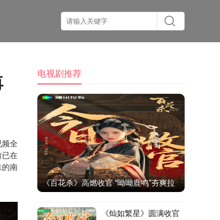
电视剧推荐
再
视频全
前已在
味的南
《百花杀》高燃收官 “呦呦鹿鸣”夯爽拉
扯打造古装爱情题材佳作
《灿如繁星》圆满收官