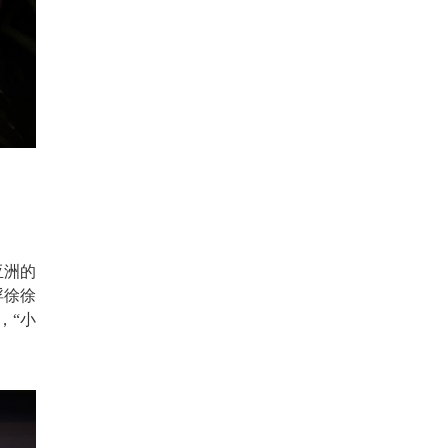
亚洲的
浮徐徐
，“小