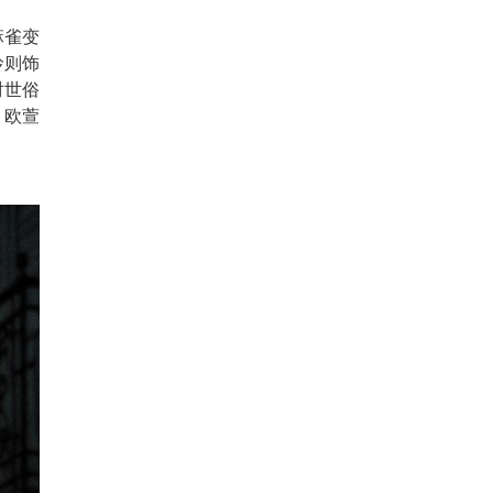
麻雀变
玲则饰
对世俗
、欧萱