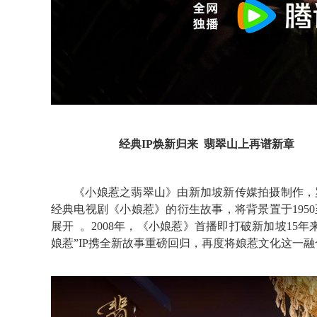
经典
IP焕新归来 翡翠山上再谱新章
《小娘惹之翡翠山》由新加坡新传媒拍摄制作，
经典电视剧《小娘惹》的衍生故事，将背景置于195
展开
。
2008年，《小娘惹》首播即打破新加坡15年
娘惹”IP携全新故事重磅回归，再度将娘惹文化这一