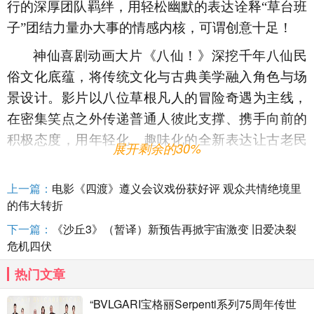
行的深厚团队羁绊，用轻松幽默的表达诠释“草台班
子”团结力量办大事的情感内核，可谓创意十足！
神仙喜剧动画大片《八仙！》深挖千年八仙民
俗文化底蕴，将传统文化与古典美学融入角色与场
景设计。影片以八位草根凡人的冒险奇遇为主线，
在密集笑点之外传递普通人彼此支撑、携手向前的
积极态度，用年轻化、趣味化的全新表达让古老民
展开剩余的30%
俗
IP再度成为“人气顶流”！
上一篇：
电影《四渡》遵义会议戏份获好评 观众共情绝境里
神仙喜剧动画大片《八仙！》为四川省电影局
的伟大转折
支持项目，由东方梦工厂西南总部成都画梦成帧影
下一篇：
《沙丘3》（暂译）新预告再掀宇宙激变 旧爱决裂
视文化传媒有限公司、上海华人影业有限公司、天
危机四伏
津猫眼文化传媒有限公司、儒意电影娱乐股份有限
热门文章
公司、上海儒意影视制作有限公司、中国电影产业
集团股份有限公司、北京萌谷文化传媒有限公司、
“BVLGARI宝格丽Serpenti系列75周年传世