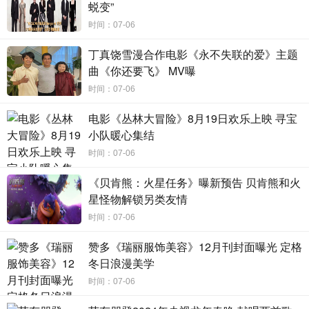
北京大麦娱乐文化有限公司、北京光线影业有限公
蜕变”
司出品，江苏幸福蓝海影业有限责任公司、西安乔
时间：07-06
松文化传媒有限公司、上海猫眼影业有限公司、北
丁真饶雪漫合作电影《永不失联的爱》主题
京微梦创科网络技术有限公司、北京锦橙文化传媒
曲《你还要飞》 MV曝
有限公司联合出品，将于
7月24日全国上映！影片
时间：07-06
于7月8日至9日开启每日8城特别放映，7月10日至
电影《丛林大冒险》8月19日欢乐上映 寻宝
12日开启限定影城超前点映！
小队暖心集结
时间：07-06
《贝肯熊：火星任务》曝新预告 贝肯熊和火
星怪物解锁另类友情
时间：07-06
赞多《瑞丽服饰美容》12月刊封面曝光 定格
冬日浪漫美学
时间：07-06