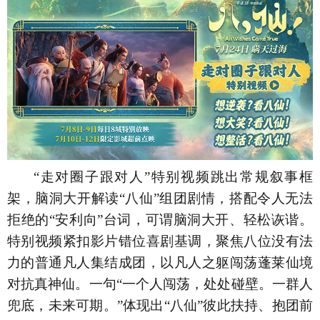
“走对圈子跟对人”特别视频跳出常规叙事框
架，脑洞大开解读“八仙”组团剧情，搭配令人无法
拒绝的“安利向”台词，可谓脑洞大开、轻松诙谐。
特别视频紧扣影片错位喜剧基调，聚焦八位没有法
力的普通凡人集结成团，以凡人之躯闯荡蓬莱仙境
对抗真神仙。一句“一个人闯荡，处处碰壁。一群人
兜底，未来可期。”体现出“八仙”彼此扶持、抱团前