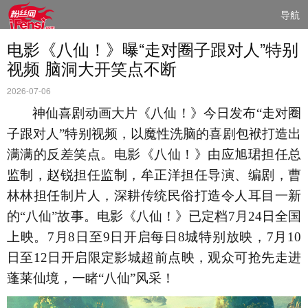
导航
电影《八仙！》曝“走对圈子跟对人”特别
视频 脑洞大开笑点不断
2026-07-06
神仙喜剧动画大片《八仙！》今日发布
“走对圈
子跟对人”特别视频，以魔性洗脑的喜剧包袱打造出
满满的反差笑点。电影《八仙！》由应旭珺担任总
监制，赵锐担任监制，牟正洋担任导演、编剧，曹
林林担任制片人，深耕传统民俗打造令人耳目一新
的“八仙”故事。电影《八仙！》已定档7月24日全国
上映。7月8日至9日开启每日8城特别放映，7月10
日至12日开启限定影城超前点映，观众可抢先走进
蓬莱仙境，一睹“八仙”风采！