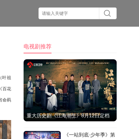
电视剧推荐
（叶祖
《百花
宿命羁
重大历史剧《江海潮生》8月12日定档
江苏卫视，何冰演绎张謇实业救国人生
《一站到底·少年季》第