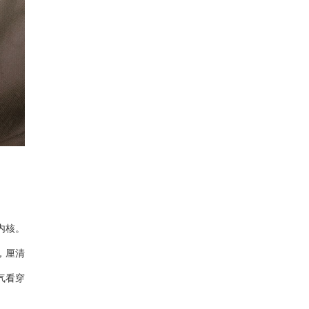
内核。
，厘清
气看穿