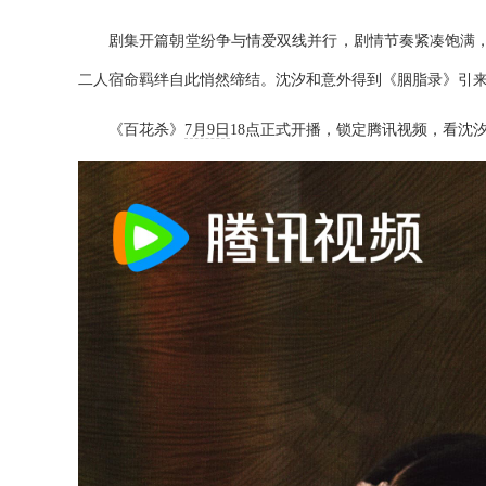
剧集开篇朝堂纷争与情爱双线并行，剧情节奏紧凑饱满
二人宿命羁绊自此悄然缔结。沈汐和意外得到《胭脂录》引
《百花杀》
7月9日
18点正式开播，锁定腾讯视频，看沈