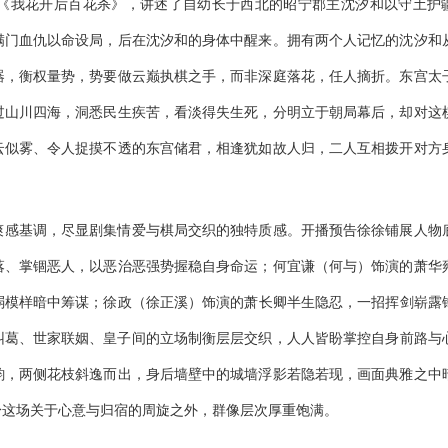
《我花开后百花杀》，
讲述了自幼长于西北的昭宁郡主沈汐和以守土护
满门血仇以命设局，后在沈汐和的身体中醒来。拥有两个人记忆的沈汐和
器，衡权量势，势要做云巅执棋之手，而非深庭落花，任人摘折。东宫太
过山川四海，洞悉民生疾苦，看淡得失生死，分明立于朝局幕后，却对这
云似雾、令人捉摸不透的东宫储君，相逢犹如故人归，二人互相拨开对方
爽感基调，尽显剧集情爱与棋局交织的独特质感。开播预告徐徐铺展人物
落、掌锢恶人，以恶治恶强势握稳自身命运；
何宜谦（何与）饰演的萧华
弱模样暗中筹谋；徐政（徐正溪）饰演的萧长卿半生隐忍，一招挥剑崭露
纠葛、世家联姻、皇子间的立场制衡层层交织，人人皆盼掌控自身前路与
韵，两侧花枝斜逸而出，身后墙壁中的城墙浮影若隐若现，画面典雅之中
身这场关于心意与归宿的周旋之外，群像层次厚重饱满。