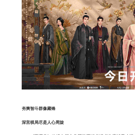
夯爽智斗
群像藏锋
深宫棋局尽是人心周旋