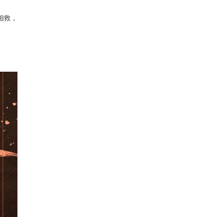
相救，
。