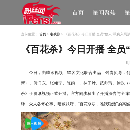
首页
星闻聚焦
当前位置：
首页
>
电视剧
> 《百花杀》今日开播 全员“狠人”飒爽入局
《百花杀》今日开播 全员
时
今日，由腾讯视频、耀客文化联合出品，钟青执导，
新）、何润东、张峻宁、陈鹤一、林子烨、范帅琦、徐政（
杀》于腾讯视频正式开播。官方同步释出了开播预告与全阵
绊，众人各怀心事、暗藏城府，
“百花杀尽，唯我独活”的高