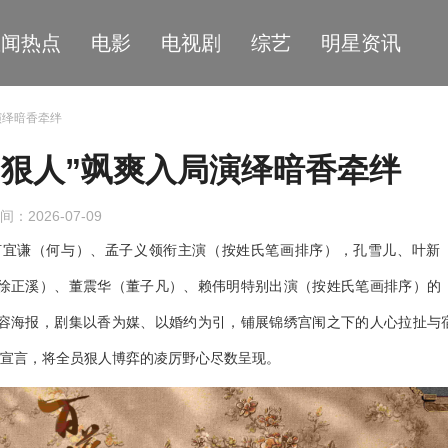
星闻热点
电影
电视剧
综艺
明星资讯
演绎暗香牵绊
“狠人”飒爽入局演绎暗香牵绊
间：2026-07-09
何宜谦（何与）、孟子义领衔主演（按姓氏笔画排序），孔雪儿、叶新
徐正溪）、董震华（董子凡）、赖伟明特别出演（按姓氏笔画排序）的
容海报，剧集以香为媒、以婚约为引，铺展锦绣宫闱之下的人心拉扯与
燃宣言，将全员狠人博弈的凌厉野心尽数呈现。