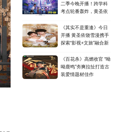
二季今晚开播！跨学科
考点轮番轰炸，黄圣依
张泉灵高燃观战！
《其实不是重逢》今日
开播 黄圣依饶雪漫携手
探索“影视+文旅”融合新
模式
《百花杀》高燃收官 “呦
呦鹿鸣”夯爽拉扯打造古
装爱情题材佳作