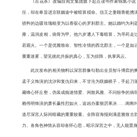
《百花杀》改编自阅文集团旗下起点读书作家锦凰小说
任，却在奉旨进京联姻途中被暗算殒命。信王之妻顾青栀携
骄矜的边疆玫瑰蜕变为以香驭心的罗刹郡主。她以婚约为利
雍，温润皮相，病骨为甲。他六岁遭人下毒暗算，为寻药走
若观火。一个是优雅致命、智性冷情的西北郡主，一个是如
重重迷雾，望见彼此共振的真心，互为掠阵，执掌风云。
此次发布的相关物料以深宫群像勾勒出全员智斗博弈的
孟子义饰演的沈汐和复仇归来，不甘沦为联姻棋子，手起刀
藏锋心怀丘壑
，
伪装成痴迷情爱、闲散风雅、不问纷争的病
赖伟明饰演的萧长赢性烈如火，追凶办案狠厉果决
……闺阁
道尽深宫人际间暗藏的重重较量。全阵容海报则满是雅致古
力。各角色神情从容却各怀心思，昭示深宫之中，无人能置