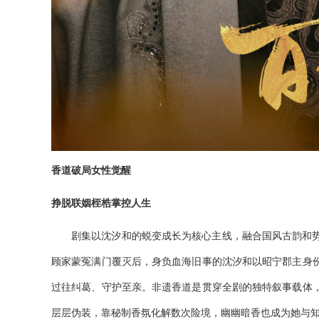
香道破局女性觉醒
挣脱联姻桎梏掌控人生
剧集以沈汐和的蜕变成长为核心主线，融合国风古韵和
顾家蒙冤满门覆灭后，身负血海旧事的沈汐和以昭宁郡主身
过往纠葛、守护至亲。非遗香道是贯穿全剧的独特叙事载体
层层伪装，靠秘制香氛化解数次险境，幽幽暗香也成为她与