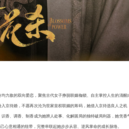
势均力敌的双向爱恋，聚焦古代女子挣脱联姻枷锁、自主掌控人生的清醒
份入京待婚，不愿再次沦为世家皇权联姻的筹码，她借入京待选良人之机
，识香、调香、制香成为她辨人处事、化解困局的独特破局利器，她凭香
知己心意相通的纽带，完整串联起她步步从容、逆风掌命的成长脉络。