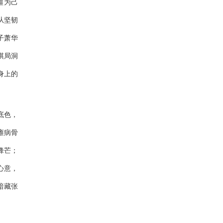
疆为己
从坚韧
子萧华
棋局洞
身上的
底色，
雍
病骨
锋芒；
心意，
暗藏张