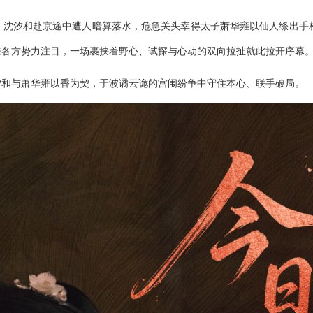
，沈汐和赴京途中遭人暗算落水，危急关头幸得太子萧华雍以仙人绦出手
来各方势力注目，一场裹挟着野心、试探与心动的双向拉扯就此拉开序幕
汐和与萧华雍以香为契，于波谲云诡的宫闱纷争中守住本心、联手破局。