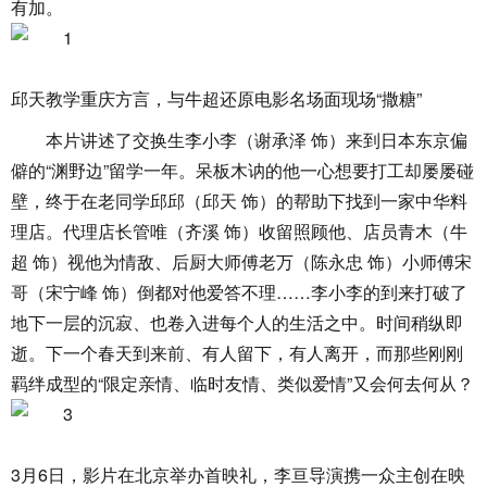
有加。
邱天教学重庆方言，与牛超还原电影名场面现场“撒糖”
本片讲述了交换生李小李（谢承泽 饰）来到日本东京偏
僻的“渊野边”留学一年。呆板木讷的他一心想要打工却屡屡碰
壁，终于在老同学邱邱（邱天 饰）的帮助下找到一家中华料
理店。代理店长管唯（齐溪 饰）收留照顾他、店员青木（牛
超 饰）视他为情敌、后厨大师傅老万（陈永忠 饰）小师傅宋
哥（宋宁峰 饰）倒都对他爱答不理……李小李的到来打破了
地下一层的沉寂、也卷入进每个人的生活之中。时间稍纵即
逝。下一个春天到来前、有人留下，有人离开，而那些刚刚
羁绊成型的“限定亲情、临时友情、类似爱情”又会何去何从？
3月6日，影片在北京举办首映礼，李亘导演携一众主创在映