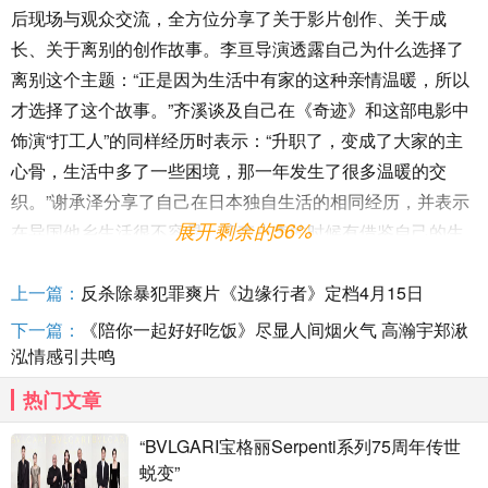
后现场与观众交流，全方位分享了关于影片创作、关于成
长、关于离别的创作故事。李亘导演透露自己为什么选择了
离别这个主题：“正是因为生活中有家的这种亲情温暖，所以
才选择了这个故事。”齐溪谈及自己在《奇迹》和这部电影中
饰演“打工人”的同样经历时表示：“升职了，变成了大家的主
心骨，生活中多了一些困境，那一年发生了很多温暖的交
织。”谢承泽分享了自己在日本独自生活的相同经历，并表示
展开剩余的56%
在异国他乡生活很不容易，演李小李的时候有借鉴自己的生
活经历。映后现场，两位年轻演员邱天和牛超亲密互动，邱
天现场教学重庆方言，并与牛超一同还原了影片中的互动名
上一篇：
反杀除暴犯罪爽片《边缘行者》定档4月15日
场面，甜度“超标”。
下一篇：
《陪你一起好好吃饭》尽显人间烟火气 高瀚宇郑湫
泓情感引共鸣
热门文章
李亘导演与妈妈于海丹“团聚”，现场真情流露暖心备至
“BVLGARI宝格丽Serpenti系列75周年传世
特别值得一提的是，李亘导演的妈妈于海丹惊喜现身北
蜕变”
京首映礼，与儿子在他人生的重要时刻暖心“团聚”，她感谢了