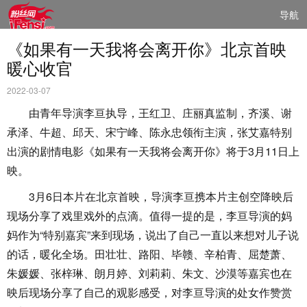
导航
《如果有一天我将会离开你》北京首映
暖心收官
2022-03-07
由青年导演李亘执导，王红卫、庄丽真监制，齐溪、谢
承泽、牛超、邱天、宋宁峰、陈永忠领衔主演，张艾嘉特别
出演的剧情电影《如果有一天我将会离开你》将于3月11日上
映。
3月6日本片在北京首映，导演李亘携本片主创空降映后
现场分享了戏里戏外的点滴。值得一提的是，李亘导演的妈
妈作为“特别嘉宾”来到现场，说出了自己一直以来想对儿子说
的话，暖化全场。田壮壮、路阳、毕赣、辛柏青、屈楚萧、
朱媛媛、张梓琳、朗月婷、刘莉莉、朱文、沙漠等嘉宾也在
映后现场分享了自己的观影感受，对李亘导演的处女作赞赏