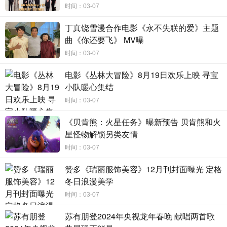
时间：03-07
大家对这个家庭经历困难的20年关爱呵护有加，感恩所有陪
全家度过“至暗时刻”的人：“感谢陪着我们这个家庭担忧过，
丁真饶雪漫合作电影《永不失联的爱》主题
曲《你还要飞》 MV曝
哭过笑过一起走过的亲人，我们将带着这份感动稳扎稳打的
时间：03-07
走下去。”
电影《丛林大冒险》8月19日欢乐上映 寻宝
李亘导演的两位研究生导师田壮壮导演和监制王红卫也
小队暖心集结
来到了现场。王红卫老师对本作的完成度十分满意，毫不犹
时间：03-07
豫地为导演打了100分。田壮壮导演对李亘导演这位学生不吝
夸赞：“其实老师不太愿意当着那么多人的面夸学生，有人以
《贝肯熊：火星任务》曝新预告 贝肯熊和火
为老师特别好，但老师是由学生成就的。这部电影里时时刻
星怪物解锁另类友情
刻都能看到一些温暖的东西，这是李亘跟别人不同的对方，
时间：03-07
他对美好和痛苦都有不一样的感觉。”
赞多《瑞丽服饰美容》12月刊封面曝光 定格
冬日浪漫美学
时间：03-07
导演处女作温暖真挚，一众嘉宾“盖章”认可
苏有朋登2024年央视龙年春晚 献唱两首歌
李亘导演这部充满温情、对友情和人生有很多温暖思考