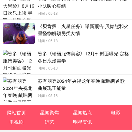
小队暖心集结
时间：05-18
《贝肯熊：火星任务》曝新预告 贝肯熊和火
星怪物解锁另类友情
时间：05-18
赞多《瑞丽服饰美容》12月刊封面曝光 定格
冬日浪漫美学
时间：05-18
苏有朋登2024年央视龙年春晚 献唱两首歌
曲展现正能量
时间：05-18
网站首页
星闻聚焦
星闻热点
电影
电视剧
综艺
明星资讯