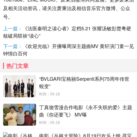
及相关活动资讯，请关注萧秉治及相信音乐官方微博、公众
号。
上一篇：
《法医秦明之读心者》定档5.21 张耀汤敏彭楚粤硬
核破局联袂“读心”
下一篇：
《欢迎光临》开播曝周深主题曲MV 黄轩演门童一见
钟情白百何
热门文章
“BVLGARI宝格丽Serpenti系列75周年传世
蜕变”
时间：05-18
丁真饶雪漫合作电影《永不失联的爱》主题
曲《你还要飞》 MV曝
时间：05-18
电影《丛林大冒险》8月19日欢乐上映 寻宝