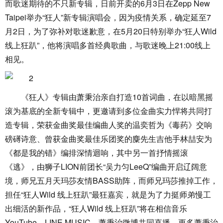
而歌迷期待的不只新专辑，日前开卖的6月3日在Zepp New
Taipei举办“狂人”新专辑演唱会，因为疫情关系，确定延至7
月2日，为了弥补对歌迷歉意，在5月20日特别举办“狂人Wild
线上狂趴”，他将演唱多首经典歌曲，与歌迷晚上21:00线上
相见。
《狂人》专辑由萧秉治亲自打造10首词曲，在以暗黑摇
滚为基底的全新专辑中，更邀请到多位金曲实力悍将共同打
造专辑，荣获金曲奖最佳编曲人奖的温奕哲为《毒药》交响
磅礡诗意、曾获金曲奖最佳乐团奖的麋先生吉他手林喆安为
《都是我的错》编排深情迴响，其中另一首抒情摇滚
《逃》，由狮子LION前团长“吴力匀LeeQ”编曲开启辽阔意
境，师兄五月天玛莎友情BASS助阵，而师兄玛莎推掉工作，
担任“狂人Wild 线上狂趴”最狂嘉宾，就是为了力挺师弟慢工
出细活的新作品，“狂人Wild 线上狂趴”将在相信音乐
YouTube、LINE MUSIC、萧秉治微博共同直播。更多萧秉治