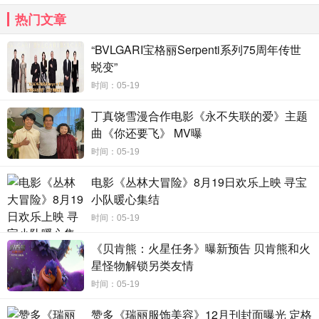
热门文章
“BVLGARI宝格丽Serpenti系列75周年传世
蜕变”
时间：05-19
丁真饶雪漫合作电影《永不失联的爱》主题
曲《你还要飞》 MV曝
时间：05-19
电影《丛林大冒险》8月19日欢乐上映 寻宝
小队暖心集结
时间：05-19
《贝肯熊：火星任务》曝新预告 贝肯熊和火
星怪物解锁另类友情
时间：05-19
赞多《瑞丽服饰美容》12月刊封面曝光 定格