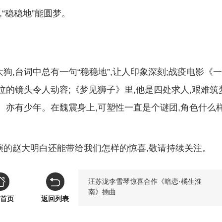
,“稳稳地”能圆梦。
狗,台词中总有一句“稳稳地”,让人印象深刻;战疫电影《
泣的镜头令人动容;《梦见狮子》里,他是四处求人,艰难筑
、亦有少年。在魏震身上,可塑性一直是个谜团,角色什么样
演的赵大明白还能带给我们怎样的惊喜,敬请持续关注。
汪苏泷李雪琴惊喜合作《暗恋·橘生淮
南》插曲
首页
返回列表