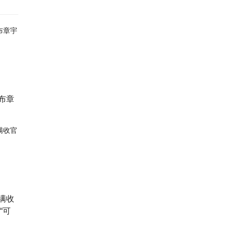
布章
满收
“可