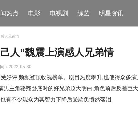
星闻热点
电影
电视剧
综艺
明星资讯
演感人兄弟情
自己人”魏震上演感人兄弟情
间：2022-05-30
受好评,频频登顶收视榜单。剧目热度攀升,也使得众多演
演男主角骆翔卧底时的好兄弟赵大明白,角色前后反差巨大
”,也有不少观众为其智力下降后受欺负愤然落泪。