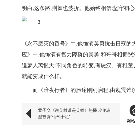
明白,这条路,荆棘也波折。他始终相信:坚守初心
《永不磨灭的番号》中,他饰演英勇抗击日寇的大
应》中,他饰演有智力障碍的吴勇,和哥哥相拥哭
追梦人离恨天;不同角色的转变,有硬汉、有稚童
就能变成什么样。
而《暗夜行者》的旅途刚刚启程,由魏震饰
孟子义《说英雄谁是英雄》热播 冷艳造
型被赞“仙气十足”
网站