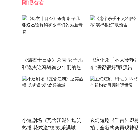
随便看看
《锦衣十日令》杀青 郭子凡
《这个杀手不太冷静
张逸杰诠释锦御少年们的热
布“演得很好”版预告
血青春
小逗剧场《瓦舍江湖》逗笑
玄幻短剧《千古》即
热播 花式送“梗”欢乐满城
拍，全新构架再现神