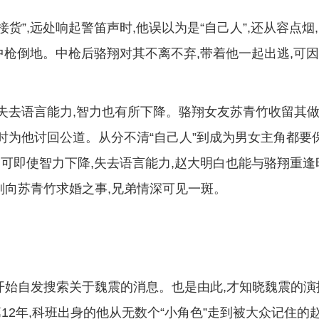
货”,远处响起警笛声时,他误以为是“自己人”,还从容点烟,
白中枪倒地。中枪后骆翔对其不离不弃,带着他一起出逃,可
已失去语言能力,智力也有所下降。骆翔女友苏青竹收留其
时为他讨回公道。从分不清“自己人”到成为男女主角都要
。可即使智力下降,失去语言能力,赵大明白也能与骆翔重逢
划向苏青竹求婚之事,兄弟情深可见一斑。
开始自发搜索关于魏震的消息。也是由此,才知晓魏震的演
2年,科班出身的他从无数个“小角色”走到被大众记住的