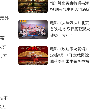
馆》释出美食特辑与海
报 烟火气中见人情温暖
因意外
电影《大唐妖探》北京
首映礼 欢乐探案获观众
盛赞：“夯！”
做茶
保护
电影《欢迎来龙餐馆》
定档8月11日 文牧野沈
时立
腾蒋奇明带中餐闯中东
技不
赵大