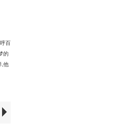
一呼百
梦的
,他