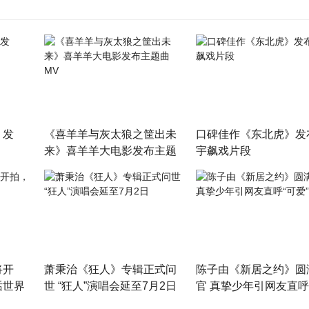
》发
《喜羊羊与灰太狼之筐出未
口碑佳作《东北虎》发
来》喜羊羊大电影发布主题
宇飙戏片段
曲MV
将开
萧秉治《狂人》专辑正式问
陈子由《新居之约》圆
话世界
世 “狂人”演唱会延至7月2日
官 真挚少年引网友直呼
爱”