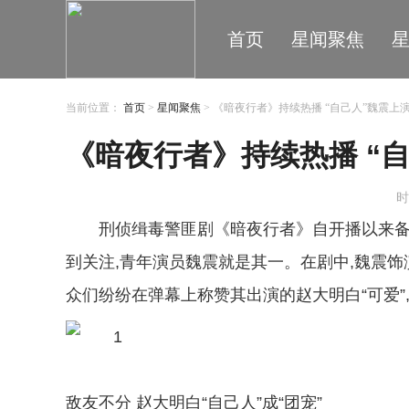
首页
星闻聚焦
当前位置：
首页
>
星闻聚焦
> 《暗夜行者》持续热播 “自己人”魏震上
《暗夜行者》持续热播 “
时
刑侦缉毒警匪剧《暗夜行者》自开播以来备
到关注,青年演员魏震就是其一。在剧中,魏震饰
众们纷纷在弹幕上称赞其出演的赵大明白“可爱
敌友不分 赵大明白“自己人”成“团宠”