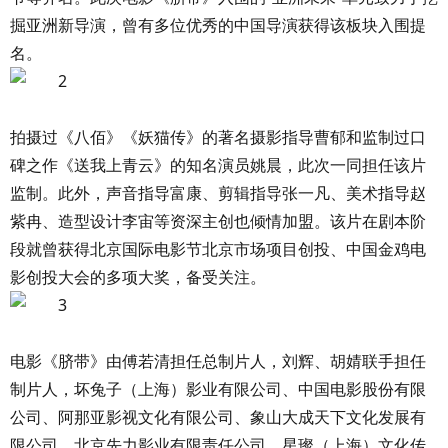
掘亚洲新导演，曾有多位优秀的中国导演获得该板块入围提
名。
拍摄过《八佰》《妖猫传》的著名摄影指导曹郁和监制过口
碑之作《送我上青云》的知名演员姚晨，此次一同担任该片
监制。此外，声音指导富康、剪辑指导张一凡、美术指导赵
紫冉、造型设计李宙等资深主创也倾情加盟。该片在剧本阶
段就曾获得北京国际电影节北京市场项目创投、中国金鸡电
影创投大会的多项大奖，备受关注。
电影《脐带》由傅若清担任总制片人，刘辉、胡婧联手担任
制片人，坏兔子（上海）影业有限公司、中国电影股份有限
公司、阿那亚影视文化有限公司、象山大成天下文化发展有
限公司、北京先力影业有限责任公司、星璨（上海）文化传