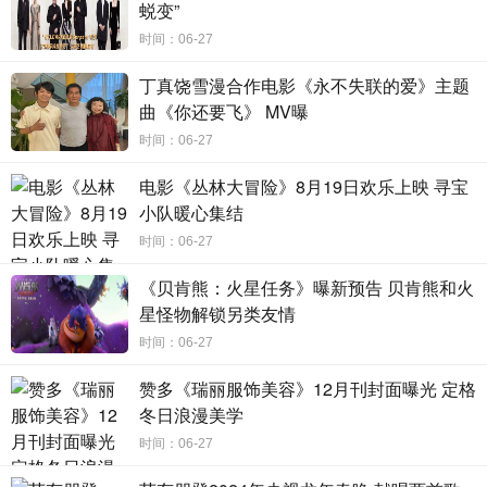
蜕变”
惧之中。患有精神疾病的“癫佬神探”李俊（刘青云饰）独行查
时间：06-27
案，以“神探夫妇”陈仪（蔡卓妍饰）和方礼信（林峯饰）为首
的重案组也身陷与杀戮赛跑的缉凶之路。几方“神探”纠缠在一
丁真饶雪漫合作电影《永不失联的爱》主题
起，真相未明，正邪难辨。
曲《你还要飞》 MV曝
时间：06-27
这次《神探大战》也是韦家辉自我颠覆的一部作品，片
中的动作场面之密集之火爆，是他此前从未尝试过的。为此
电影《丛林大冒险》8月19日欢乐上映 寻宝
小队暖心集结
他多次直言制片组十分“纵容”自己，不但实现了在庙街实景拍
跳楼，结尾更加炸沉了一整座船坞。除了这两场重头戏外，
时间：06-27
还有一场旅游巴士侧翻的戏，也是打斗激烈，场面沸腾。可
《贝肯熊：火星任务》曝新预告 贝肯熊和火
即便这样有难度的戏份，只要一有新的想法，韦家辉还是会
星怪物解锁另类友情
随时推翻重来。“旅游巴士的戏，大家都拍得很辛苦，日赶夜
时间：06-27
赶，中间又下雨。拍完那天我觉得挺满意，拍得不错，好像
赞多《瑞丽服饰美容》12月刊封面曝光 定格
一下子拍了几部电影一样。但是回去之后又有一个新想法，
冬日浪漫美学
可是当天所有拍的东西就都用不上了。那怎么办？好简单，
时间：06-27
重新拍一遍咯。”特辑中韦家辉看起来说得轻松，背后付出的