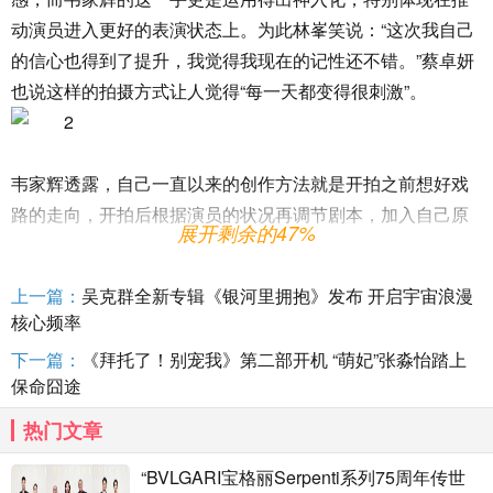
动演员进入更好的表演状态上。为此林峯笑说：“这次我自己
的信心也得到了提升，我觉得我现在的记性还不错。”蔡卓妍
也说这样的拍摄方式让人觉得“每一天都变得很刺激”。
韦家辉透露，自己一直以来的创作方法就是开拍之前想好戏
路的走向，开拍后根据演员的状况再调节剧本，加入自己原
展开剩余的47%
本没有想到的东西。在《神探大战》之前，韦家辉和刘青云
已经有十年没合作了，所以他特意留了很多的空间让刘青云
上一篇：
吴克群全新专辑《银河里拥抱》发布 开启宇宙浪漫
发现自己的隐藏能量，结果令他十分满意，发出了“青云真是
核心频率
一个深不见底的演员”的感慨，而这位演员之所以能够“深不见
下一篇：
《拜托了！别宠我》第二部开机 “萌妃”张淼怡踏上
底”，背后的“推手”正是韦家辉本人。
保命囧途
鬼才导演颠覆自我无畏重拍
热门文章
电影《神探大战》讲述了一个以“神探”为名的犯罪团伙，
“BVLGARI宝格丽Serpenti系列75周年传世
他们以暴制暴、预告杀人、私刑执法，使得香港陷入无尽恐