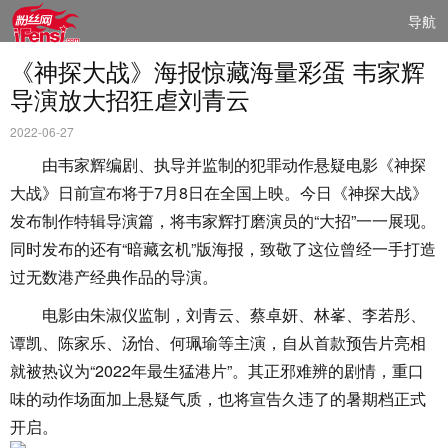
导航
《神探大战》海报惊藏海量彩蛋 韦家辉
导演放大招狂虐刘青云
2022-06-27
由韦家辉编剧、执导并监制的犯罪动作悬疑电影《神探
大战》日前宣布将于7月8日在全国上映。今日《神探大战》
发布制作特辑导演篇，将韦家辉打磨演员的“大招”一一展现。
同时发布的还有“暗藏玄机”版海报，致敬了这位曾经一手打造
过无数港产经典作品的导演。
电影由朱淑仪监制，刘青云、蔡卓妍、林峯、李若彤、
谭凯、陈家乐、汤怡、何珮瑜等主演，自从首款预告片亮相
就被热议为“2022年最生猛港片”。其正邪难辨的剧情，重口
味的动作场面加上悬疑气质，也将宣告久违了的暑期档正式
开启。