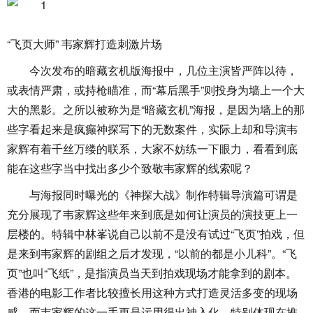
“飞页大师” 韦家辉打造刺激片场
今次发布的暗藏玄机版海报中，几位主演皆严阵以待，
或表情严肃，或持枪瞄准，而“幕后黑手”则投身为墙上一个大
大的黑影。之所以被称为是“暗藏玄机”海报，是因为墙上的那
些字看起来是疯癫神探写下的无数案件，实际上却和导演韦
家辉有着千丝万缕的联系，大家不妨练一下眼力，看看到底
能在这些字当中找出多少个致敬韦家辉的线索呢？
与海报同时曝光的《神探大战》制作特辑导演篇可谓是
充分展现了韦家辉这些年来到底是如何让演员的演技更上一
层楼的。特辑中林峯说自己以前不是没有试过“飞页”拍戏，但
是来到韦家辉的剧组之后才发现，“以前的都是小儿科”。“飞
页”也叫“飞纸”，是指演员当天到拍戏现场才能拿到的剧本。
香港的电影工作者比较擅长用这种方式打造灵活多变的现场
感，而韦家辉的这一手更是运用得出神入化，特别体现在推