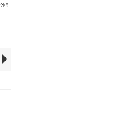
“沙县
。