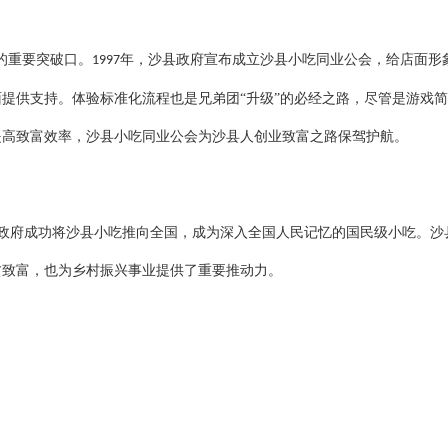
题的重要突破口。
年，沙县政府宣布成立沙县小吃同业公会，给店面形
1997
提供支持。体验标准化流程也是兄弟团“升级”的必经之路，尽管是游戏
提高致富效率，沙县小吃同业公会为沙县人创业致富之路保驾护航。
政府成功将沙县小吃推向全国，成为深入全国人民记忆的国民级小吃。沙
贫致富，也为乡村振兴事业提供了重要推动力。