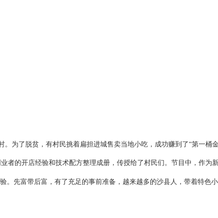
村。为了脱贫，有村民挑着扁担进城售卖当地小吃，成功赚到了
“第一桶金
创业者的开店经验和技术配方整理成册
，
传授给了村民们。节目中，作为
”经验。先富带后富，有了充足的事前准备，越来越多的沙县人，带着特色
。