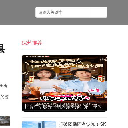
综艺推荐
县
，重走
级的游
抖音生活服务《烟火探探探》第二季特
别直播开启，跟杜海涛、李雪琴寻味天
打破团播固有认知！SK
津