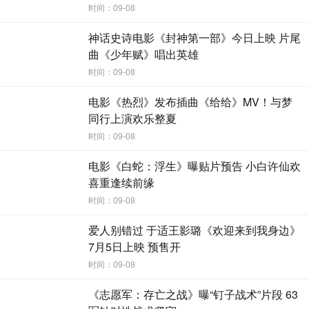
时间：09-08
草原骑马的戏份时，严格要求工作人员必须一块不落地检查
跑道，排除可能会出现的安全风险；每次拍摄完毕，更是要
神话史诗电影《封神第一部》今日上映 片尾
求剧组人员带走所有的垃圾。正因为这样的认真严谨，影片
曲《少年赋》唱出英雄
中这段充满真情、充满治愈的草原往事才展现得这么淋漓尽
时间：09-08
致！
电影《热烈》发布插曲《给给》MV！与梦
同行上演欢乐整夏
定格最美草原 众人点赞尔冬升：拍出了磅礴大爱
时间：09-08
演员们在拍摄《海的尽头是草原》中，深刻体会到了尔
电影《白蛇：浮生》曝贴片预告 小白许仙欢
喜重逢续前缘
冬升导演专业又可靠的一面。每一个镜头的调试、演员的表
演状态等，他都精益求精。这让陈宝国赞叹不已：“导演对自
时间：09-08
己要拍的故事，寄托了浓烈的真情，他每天的工作状态是非
爱人别错过 于适王影璐《欢迎来到我身边》
常热情高昂的。”除了现场帮助演员分析角色，尔冬升也用很
7月5日上映 预售开
多微小的细节展现着“大家长”的疼爱。丁程鑫表示：“在拍摄
时间：09-08
打鞭子的戏时，导演会先在自己身上打一打试试疼不疼，导
《志愿军：存亡之战》曝“钉子战术”片段 63
演说一定给我穿厚了。”马苏也曾提到让她记忆深刻的一件