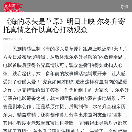
导航
《海的尽头是草原》明日上映 尔冬升寄
托真情之作以真心打动观众
2022-09-08
民族情感巨制《海的尽头是草原》距离上映还剩1天！片
方今日发布导演特辑，尽数体现尔冬升导演的“内敛透余温”。
电影首映后获得各界真情认可，观众盛赞“拍得如此扣人心
弦、跌宕起伏，六十多年前的故事鲜活地铺展开来，让人感
受到了磅礴大爱！”究竟如何才能打造出这样有血有肉的温暖
之作，这支特辑给出了答案。作为剧组里的“大家长”，尔冬升
导演在电影筹备之初，就带领团队前往内蒙古多地堪景，不
管是剧本创作，还是草原拍摄、后期制作，尔冬升全程亲历
亲为、精益求精，还将创作幕后分享出来邀网友全程“监制”，
其用心程度令老戏骨陈宝国也赞叹：“能看得出导演对这部戏
寄托了真情”。尔冬升导演以温暖的方式，讲述了一个纯粹生