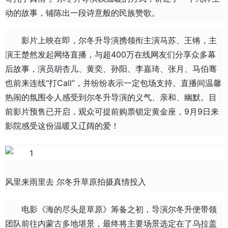
动的故事，铺陈出一段诗意般的民族赞歌。
影片上映在即，尔冬升导演携领衔主演马苏、王锵，主
演王楚然发起网络直播，与超400万在线网友们分享众多幕
后故事，演员胡杏儿、黄奕、孙阳、李嘉琦、张月、马伯骞
也前来连线“打Call”，并纷纷表示一定包场支持。直播间温馨
热闹的氛围令人感受到尔冬升导演的义气、亲和、幽默。目
前影片预售已开启，观众可提前购票锁定黄金座，9月9日来
影院感受这份温暖又辽阔的爱！
风里来雨里去 尔冬升草原拍摄真情投入
电影《海的尽头是草原》筹备之初，导演尔冬升便带领
团队前往内蒙古多地堪景，最终将主要场景选定在了乌拉盖