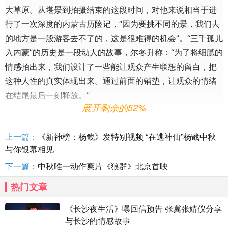
大草原。从堪景到拍摄结束的这段时间，对他来说相当于进
行了一次深度的内蒙古历险记，“因为要挑不同的景，我们去
的地方是一般游客去不了的，这是很难得的机会”。“三千孤儿
入内蒙”的历史是一段动人的故事，尔冬升称：“为了将细腻的
情感拍出来，我们设计了一些能让观众产生联想的留白，把
这种人性的真实体现出来。通过前面的铺垫，让观众的情绪
在结尾最后一刻释放。”
展开剩余的52%
为了与观众分享更多幕后花絮，尔冬升导演还用Vlog的
上一篇：
《新神榜：杨戬》发特别视频 “在逃神仙”杨戬中秋
方式，记录下在内蒙古草原拍摄的点点滴滴，令网友直
与你银幕相见
呼：“这是我全程‘监制’的第一部电影！”在拍摄片场，大家最
先体验到的就是多变的天气。狂风骤雨顷刻而来，拍摄中一
下一篇：
中秋唯一动作爽片《狼群》北京首映
旦开始下雨，所有的工作就不得不停下来，直到等到太阳出
热门文章
来后，再马上投入拍摄，可谓“风里来雨里去”，尔冬升最后笑
《长沙夜生活》曝回信预告 张冀张婧仪分享
称：“拍摄《海的尽头是草原》要看天意、听天命。”但不管遇
与长沙的情感故事
到什么样的挑战，导演始终专注投入，不放过各种细节：拍