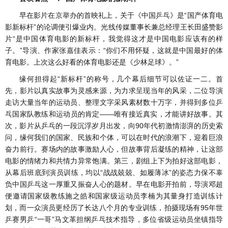
早在影片在京举办的首映礼上，关于《中国乒乓》是“国产体育电
影新标杆”的论调便引爆业内。光线传媒董事长兼总经理王长田盛赞影
片“是中国体育电影的新标杆，我觉得这才是中国电影应该有的样
子。”导演、作家张嘉佳表示：“你们不用怀疑，这就是中国最好的体
育电影。上次这么好看的体育电影还是《少林足球》。”
缘何担得起“新标杆”的称号，几个幕后细节可以佐证一二。首
先，影片以真实故事为灵感来源，为力求呈现当年的风采，二位导演
走访大量当年的运动员、整理文字采风素材数十万字，并得到多位乒
乓国家队教练和运动员的肯定——唯有接近真实，才能讲好故事。其
次，影片从乒乓的一段沉浮岁月出发，向90年代初激情澎湃的历史索
问，缘何我们的国家、民族和个体，可以在时代的浪潮下，迎着巨浪
奋力前行。赛场内的故事激励人心，但故事背后凝练的精神，让这部
电影的情绪力和共情力异常饱满。第三，剧组上下为拍好这部电影，
从幕后班底到演员训练，均以“战战兢兢、如履薄冰”的姿态力保不辜
负中国乒乓这一厚重又振奋人心的题材。早在电影开拍前，导演邓超
便邀请国家级教练施之皓和国家级运动员李楠为其量身打造训练计
划，而一众演员更经历了长达八个月的专业训练，拍摄现场有95年世
乒赛男乒“一哥”马文革担纲乒乓技术指导，多位省级运动员坐镇指导