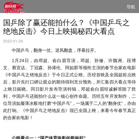
导航
国乒除了赢还能拍什么？《中国乒乓之
绝地反击》今日上映揭秘四大看点
2023-01-24
中国乒乓，翻身一仗。逆风翻盘，序幕拉开。
1月24日，由邓超、俞白眉导演，邓超、孙俪、许魏洲、段博
文、蔡宜达、丁冠森、孙浠伦、阿如那等领衔主演的春节合家欢电影
《中国乒乓之绝地反击》于今日正式公映。历经首映及全国超前点映
后，影片先行口碑让观众的期待得到充分预热，并汇集四大看点等待
上映日揭晓。同日影片发布导演特辑，邓超俞白眉坦诚解答除了胜
利，中国乒乓还能拍什么这一核心创作命题。历经五年开发制作，二
位导演如履薄冰般地打磨“中国乒乓”，一场属于二人的“翻身仗”，亦由
此打响。《中国乒乓之绝地反击》现已全国上映，来看今年春节真正
的合家欢电影！
公映看点一：“国产体育电影的新标杆”