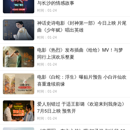
与长沙的情感故事
时间：01-24
公映看点三：“今年春节档真正的合家欢”
神话史诗电影《封神第一部》今日上映 片尾
“轻喜剧、合家欢、老少皆宜、燃起来了！”超前点映后，有粉丝
曲《少年赋》唱出英雄
表示影片的定位一定不是体育片，而是合家欢。所谓的合家欢，不仅
时间：01-24
局限于亲子受众，更是让老人多一份亲切又熟悉的选择，让孩子在动
画片以外找到更真实的兴趣和快乐。坐拥国民级IP，《中国乒乓》用
电影《热烈》发布插曲《给给》MV！与梦
零门槛的表达方式，向过去的峥嵘岁月招手，唤起老人们的集体情
同行上演欢乐整夏
怀，又向当下投下一颗“兴奋剂”，通过影片中这场反击一战，告诉所
时间：01-24
有身在低谷的年轻人，此后每走一步都是上坡路；同时，这部电影又
能让孩子感受到胜负一瞬间的喜悦和激动，“今年春节档真正的合家
电影《白蛇：浮生》曝贴片预告 小白许仙欢
欢”实至名归。
喜重逢续前缘
导演协会副会长、知名监制王红卫肯定道：“在一部很燃、很热血
时间：01-24
的电影当中，最难处理的是让它轻松。这个电影很轻松，有大量幽默
的东西在，给我们很大新意。”
爱人别错过 于适王影璐《欢迎来到我身边》
7月5日上映 预售开
时间：01-24