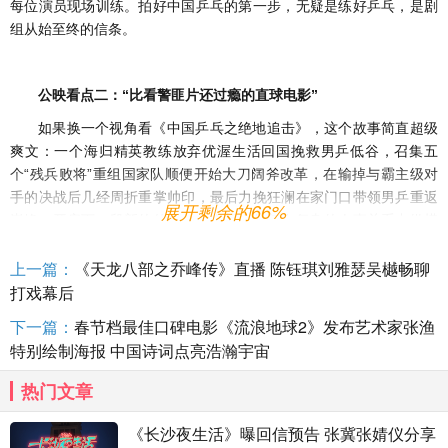
每位演员现场训练。拍好中国乒乓的第一步，无疑是练好乒乓，是剧
组从始至终的信条。
公映看点二：“比看警匪片还过瘾的直球电影”
如果换一个视角看《中国乒乓之绝地追击》，这个故事简直超级
爽文：一个海归精英教练放弃优渥生活回国挽救男乒低谷，召集五
个“残兵败将”重组国家队顺便开始大刀阔斧改革，在输掉与霸主级对
手的决战后几经周折重掌帅印，最后力挽狂澜在家门口带领男乒重返
展开剩余的66%
巅峰，开启下一段新的传奇。一个新人如何在复杂的人事关系中纵横
捭阖？一支队伍如何在不被看好的情况下绝地反击？一场比赛如何在
上一篇：
《天龙八部之乔峰传》直播 陈钰琪刘雅瑟吴樾畅聊
结局已知的前提下制造反转？种种悬念层层递进，过瘾又热闹、爽片
不费脑，不愧被观众戏称为“直球电影”。
打戏幕后
就像主持人刘仪伟在首映礼上感慨道：“看这部电影的时候，我不
下一篇：
春节档最佳口碑电影《流浪地球2》发布艺术家张渔
觉得它是体育电影或什么电影，就像一个警匪片、枪战片、悬疑片一
特别绘制海报 中国诗词点亮浩瀚宇宙
样，起伏跌宕、惊心动魄、悬疑横生，让我们享受在这个故事里
热门文章
面。”影片超前点映后，有观众也在豆瓣上给予类似评价：“这是我第
一次在影院看体育片，比看警匪片还过瘾，比看惊悚片更紧张，以前
《长沙夜生活》曝回信预告 张冀张婧仪分享
看电影，纸巾是用来擦泪的，这次全用来擦手汗了！”