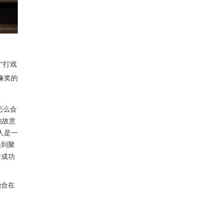
“打戏
像奖的
怎么会
他故意
人是一
遇到聚
计成功
融合在