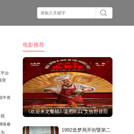
电影推荐
交平台
找突
说中有
《欢迎来龙餐馆》定档8.11 文牧野首部
春祝
IMAX特制拍摄作品聚焦异国烟火气
网络春
1992造梦局开街暨第二
成为