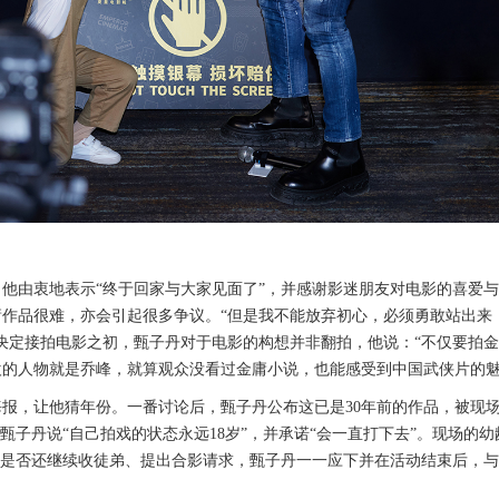
，
他由衷地表示
“终于回家与大家见面了”，并感谢影迷朋友对电影的喜爱
作品很难，亦会引起很多争议。“
但是我不能放弃初心，必须勇敢站出来
在决定接拍电影之初，甄子丹对于电影的构想并非翻拍，
他说：
“
不仅要拍金
欢的人物就是乔峰，就算观众没看过金庸小说，也能感受到中国武侠片的
海报，让他猜年份。一番讨论后，甄子丹公布这已是
30
年前的作品，被现
，甄子丹说“自己拍戏的状态永远
18
岁
”，并承诺“会一直打下去”。现场的幼
他是否还继续收徒弟、提出合影请求，甄子丹一一应下并在活动结束后，