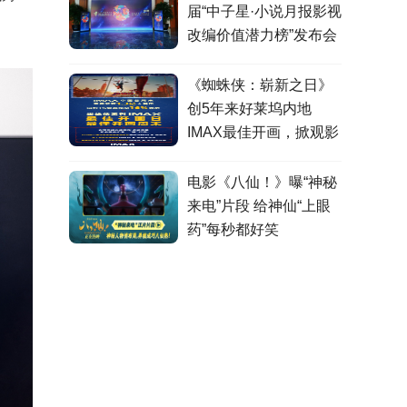
届“中子星·小说月报影视
改编价值潜力榜”发布会
在盐城举行
《蜘蛛侠：崭新之日》
创5年来好莱坞内地
IMAX最佳开画，掀观影
热潮
电影《八仙！》曝“神秘
来电”片段 给神仙“上眼
药”每秒都好笑