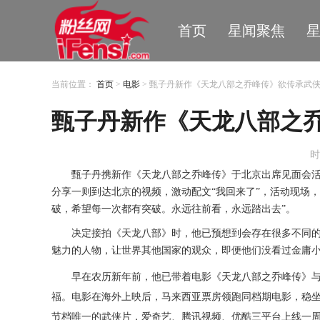
首页
星闻聚焦
当前位置：
首页
>
电影
> 甄子丹新作《天龙八部之乔峰传》欲传承武
甄子丹新作《天龙八部之
时
甄子丹携新作
《
天龙八部之乔峰传
》
于北京出席见面会
分享一则到达北京的视频，激动配文
“我回来了”，活动现场
，
破，希望每一次都有突破。永远往前看，永远踏出去
”。
决定接拍《天龙八部》时，他已预想到会存在很多不同
魅力的人物，让世界其他国家的观众，即便他们没看过金庸小
早在农历新年前
，
他已带着电影
《
天龙八部之乔峰传
》
福。电影在海外上映后
，
马来西亚票房领跑同档期电影，稳
节档唯一的武侠片
，
爱奇艺、腾讯视频、优酷
三平台上线一