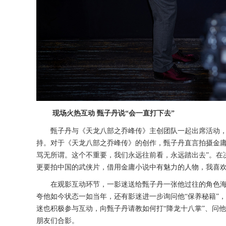
现场火热互动
甄子丹说
“会一直打下去”
甄子丹与
《
天龙八部之乔峰传
》
主创团队一起出席活动
持。对于《天龙八部之乔峰传》的创作，甄子丹直言拍摄金庸
骂无所谓
。
这个不重要，我们永远往前看，永远踏出去
”。
更要拍中国的武侠片，借用金庸小说中有魅力的人物，我喜
在观影互动环节，一影迷送给甄子丹一张他过往的角色
夸他如今状态一如当年，还有影迷进一步询问他
“保养秘籍”
迷也积极参与互动，向甄子丹请教如何打“降龙十八掌”、问
朋友们合影。