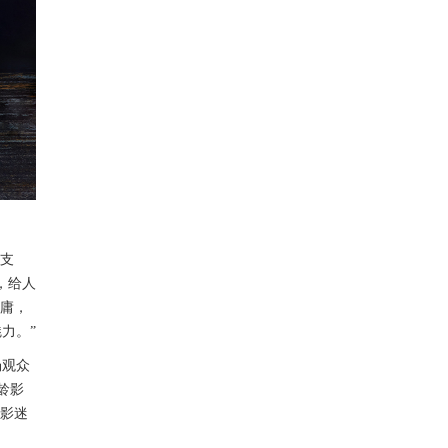
与支
，给人
庸，
魅力。
”
场观众
龄影
与影迷