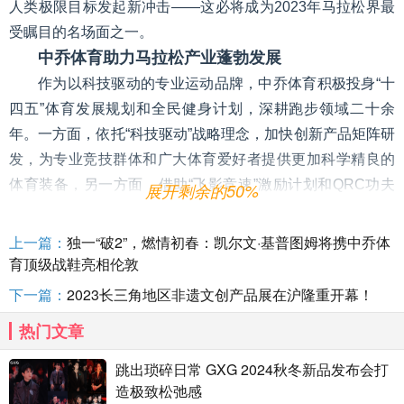
人类极限目标发起新冲击——这必将成为2023年马拉松界最
受瞩目的名场面之一。
中乔体育助力马拉松产业蓬勃发展
作为以科技驱动的专业运动品牌，中乔体育积极投身“十
四五”体育发展规划和全民健身计划，深耕跑步领域二十余
年。一方面，依托“科技驱动”战略理念，加快创新产品矩阵研
发，为专业竞技群体和广大体育爱好者提供更加科学精良的
体育装备，另一方面，借助“飞影竞速”激励计划和QRC功夫
展开剩余的50%
跑团，作为跑者集结阵地，为热爱奔跑的人们提供全方位的
支持和帮助，推动我国马拉松产业蓬勃发展、蒸蒸日上。
上一篇：
独一“破2”，燃情初春：凯尔文·基普图姆将携中乔体
事实上，随着跑步成为国人参与度最高的运动项目之
育顶级战鞋亮相伦敦
一，近年全国各地年均举办超过1500场马拉松赛事，人群覆
下一篇：
2023长三角地区非遗文创产品展在沪隆重开幕！
盖范围之广，市场影响力之大，是大多数运动项目难以企及
热门文章
的。而当越来越多人加入到跑步行列，用户对跑鞋的需求也
水涨船高，材质性能和科技含量日益成为广大跑步爱好者的
跳出琐碎日常 GXG 2024秋冬新品发布会打
聚焦点。
造极致松弛感