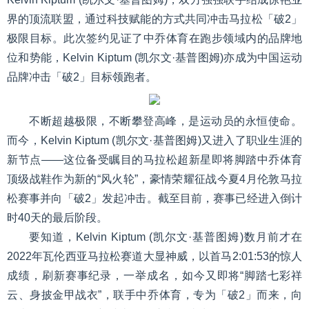
界的顶流联盟，通过科技赋能的方式共同冲击马拉松「破2」
极限目标。此次签约见证了中乔体育在跑步领域内的品牌地
位和势能，Kelvin Kiptum (凯尔文·基普图姆)亦成为中国运动
品牌冲击「破2」目标领跑者。
不断超越极限，不断攀登高峰，是运动员的永恒使命。
而今，Kelvin Kiptum (凯尔文·基普图姆)又进入了职业生涯的
新节点——这位备受瞩目的马拉松超新星即将脚踏中乔体育
顶级战鞋作为新的“风火轮”，豪情荣耀征战今夏4月伦敦马拉
松赛事并向「破2」发起冲击。截至目前，赛事已经进入倒计
时40天的最后阶段。
要知道，Kelvin Kiptum (凯尔文·基普图姆)数月前才在
2022年瓦伦西亚马拉松赛道大显神威，以首马2:01:53的惊人
成绩，刷新赛事纪录，一举成名，如今又即将“脚踏七彩祥
云、身披金甲战衣”，联手中乔体育，专为「破2」而来，向