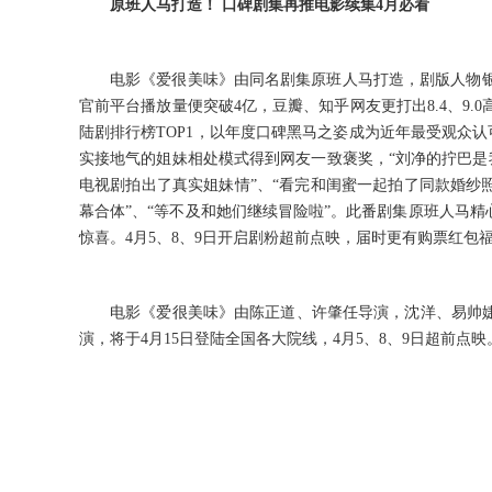
原班人马打造
！
口碑剧集再推电影续集
4
月必看
电影
《
爱很美味
》
由同名剧集原班人马打造
，
剧版人物
官前平台播放量便突破
4
亿
，
豆瓣
、
知乎网友更打出
8
.
4、9
.
0
陆剧排行榜
TOP
1，
以年度口碑黑马之姿成为近年最受观众认
实接地气的姐妹相处模式得到网友一致褒奖
，
“刘净的拧巴是
电视剧拍出了真实姐妹情”
、
“看完和闺蜜一起拍了同款婚纱照
幕合体”
、
“等不及和她们继续冒险啦”
。
此番剧集原班人马精
惊喜
。
4
月
5、8、9
日开启
剧粉
超前点映
，
届时更有购票红包
电影
《
爱很美味
》
由陈正道
、
许肇任导演
，
沈洋
、
易帅
演
，
将于
4
月
15
日登陆全国各大院线
，
4
月
5、8、9
日超前点映