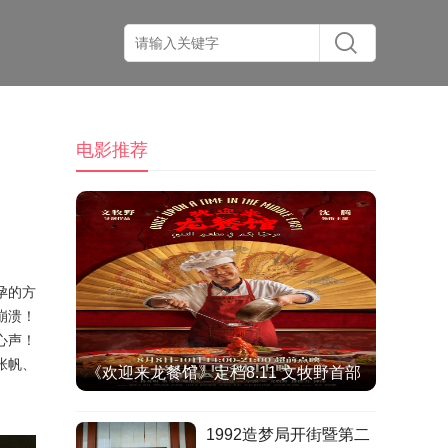
电影推荐
孕的方
崩溃
！
心声
！
张帆
、
《欢迎来龙餐馆》定档8.11 文牧野首部
IMAX特制拍摄作品聚焦异国烟火气
1992造梦局开街暨第二