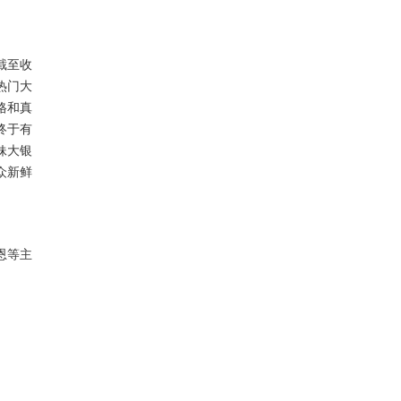
截
至
收
热门大
格和真
终于有
妹大银
众新鲜
恩等主