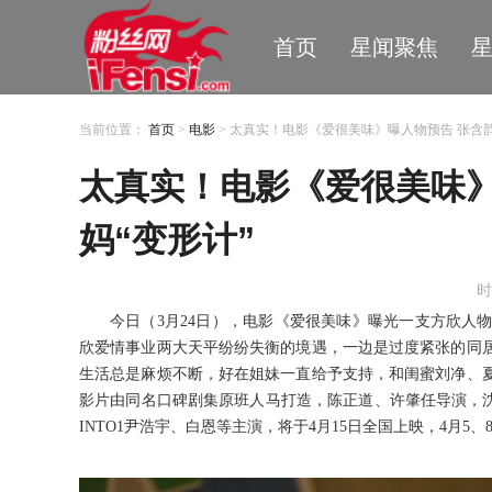
首页
星闻聚焦
当前位置：
首页
>
电影
> 太真实！电影《爱很美味》曝人物预告 张含
太真实！电影《爱很美味》
妈“变形计”
时
今日
（
3
月
24
日
），
电影
《
爱很美味
》
曝光一支方欣人
欣爱情事业两大天平纷纷失衡的境遇
，
一边是过度紧张的同
生活总是麻烦不断
，
好在姐妹一直给予支持
，
和闺蜜刘净
、
影片由同名口碑剧集原班人马打造
，
陈正道
、
许肇任导演
，
INTO
1
尹浩宇
、
白恩等主演
，
将于
4
月
15
日全国上映
，
4
月
5、