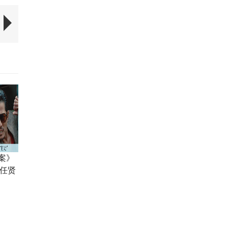
案》
栋任贤