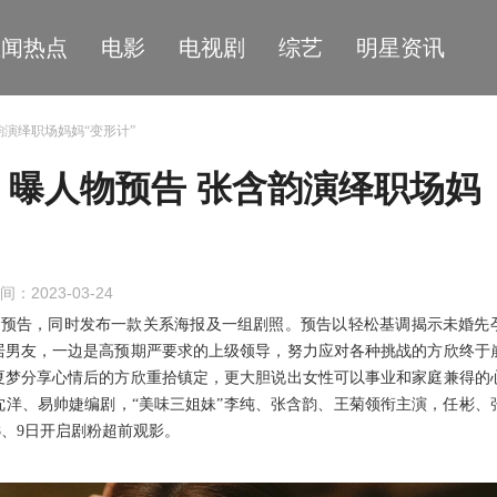
星闻热点
电影
电视剧
综艺
明星资讯
韵演绎职场妈妈“变形计”
曝人物预告 张含韵演绎职场妈
间：2023-03-24
物预告
，
同时发布一款关系海报及一组剧照
。
预告以轻松基调揭示未婚先
居男友
，
一边是高预期严要求的上级领导
，
努力应对各种挑战的方欣终于
夏梦分享心情后的方欣重拾镇定
，
更大胆说出女性可以事业和家庭兼得的
沈洋
、
易帅婕编剧
，
“美味三姐妹”李纯
、
张含韵
、
王菊领衔主演
，
任彬
、
8、9
日开启剧粉超前观影
。