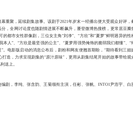
银幕重聚
，
延续剧集故事
。
该剧于
2021
年岁末一经播出便大受观众好评
，
高分
，
全网讨论度也随剧情进展不断飙升
，
屡登微博热搜榜
，
更常居豆瓣
可的都市女性群像剧
，
三位女主角
“刘净”
、
“方欣”和”夏梦”鲜明迥异的性
我本人”
、
“方欣是最坚强的公主”
、
“夏梦用强势掩饰的脆弱我们都懂”
、
“
”
。
电影版启动的消息公布后
，
剧粉和网友便翘首期盼
，
“期待看到三姐
心打造
，
力求呈现剧集的
“原汁原味”
，
更用
从剧集结尾开始
的故事带给观
福利送上
。
婕编剧
，
李纯
、
张含韵
、
王菊领衔主演
，
任彬
、
张帆
、
INTO
1
尹浩宇
、
白
。