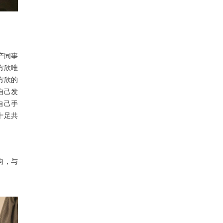
产同事
方欣唯
方欣的
自己发
自己手
十足共
向
，
与
。