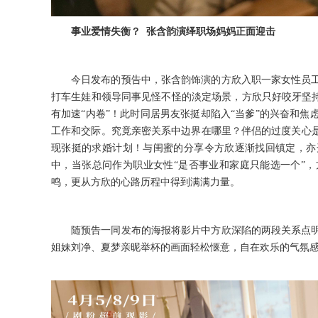
事业爱情失衡
？
张含韵演绎职场妈妈正面迎击
今日发布的预告中
，
张含韵饰演的方欣入职一家女性员
打车生娃和领导同事见怪不怪的淡定场景
，
方欣只好咬牙坚
有加速
“内卷”
！
此时同居男友张挺却陷入
“当爹”的兴奋和焦
工作和
交际
。
究竟亲密关系中边界在哪里
？
伴侣的过度关心
现张挺的求婚计划
！
与闺蜜的分享令方欣逐渐找回镇定
，
亦
中
，
当张总问作为职业女性
“是否事业和家庭只能选一个”
，
鸣
，
更从方欣的心路历程中得到满满力量
。
随预告一同发布的海报将影片中方欣深陷的两段关系点
姐妹刘净
、
夏梦亲昵举杯的画面轻松惬意
，
自在欢乐的气氛