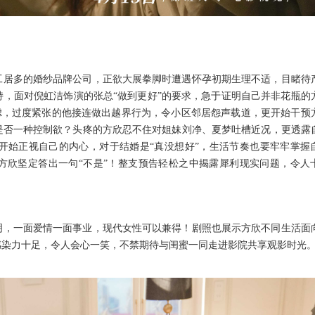
工居多的婚纱品牌公司
，
正欲大展拳脚时遭遇怀孕初期生理不适
，
目睹待
持
，
面对倪虹洁饰演的张总
“做到更好”的要求
，
急于证明自己并非花瓶的
虑
，
过度紧张的他接连做出越界行为
，
令小区邻居怨声载道
，
更开始干预
是否一种控制欲
？
头
疼
的方欣忍不住对姐妹刘净
、
夏梦吐槽近况
，
更透露
开始正视自己的内心
，
对于结婚是
“真没想好”
，
生活节奏也要牢牢掌握
方欣坚定答出一句
“不是”
！
整支预告轻松之中揭露犀利现实问题
，
令人
明
，
一面爱情一面事业
，
现代女性可以兼得
！
剧照也展示方欣不同生活面
感染力十足
，
令人会心一笑
，
不禁期待与闺蜜一同走进影院共享观影时光