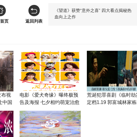
《望道》获赞“意外之喜” 四大看点揭秘热
血向上之作
首页
返回列表
发布视
电影《爱犬奇缘》曝终极预
荒诞犯罪喜剧《临时劫
让中国
告及海报 七夕相约萌宠治愈
定档1.19 郭富城林家
之旅
齐组团“打劫”