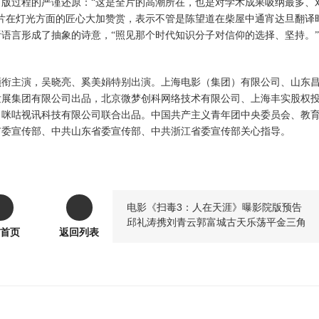
出版过程的严谨还原：
“这是全片的高潮所在，也是对学术成果吸纳最多、
片在灯光方面的匠心大加赞赏，
表示
不管是陈望道在柴屋中通宵达旦翻译
听语言形成了抽象的诗意，
“照见那个时代知识分子对信仰的选择、坚持。”
领衔主演，吴晓亮、奚美娟特别出演。上海电影（集团）有限公司、山东
发展集团有限公司出品，北京微梦创科网络技术有限公司、上海丰实股权
、咪咕视讯科技有限公司联合出品。中国共产主义青年团中央委员会、教
市委宣传部、中共山东省委宣传部、中共浙江省委宣传部关心指导。
电影《扫毒3：人在天涯》曝影院版预告
邱礼涛携刘青云郭富城古天乐荡平金三角
首页
返回列表