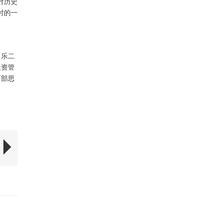
对历史
时的一
昌乐二
投资管
育部思