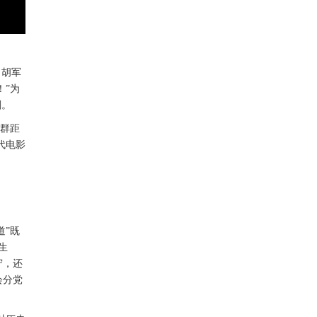
、胡军
！”为
刻。
这群距
代电影
道”既
生
守，还
会分党