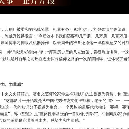
意，印刷厂被柔和的光线笼罩，机器有条不紊地运行，刘烨饰演的陈望道
册，陈独秀铿锵发言：
“今后这本书我们还要印几千册、几万册、几百万册
印刷师傅学习排版及机器操作，以最周全的准备还原这一里程碑意义的时
高分，并
斩获观众
诸多
好评：
“厚重历史里的风云激荡，看得热血沸腾。”“
”影片是对百年之前热血志士探寻信仰之路的一次深情回眸，也体现了当
染力、力量感”
。中央文史馆馆员、著名文艺评论家仲呈祥对影片的主旨极为赞赏，称
“望
影：“这部影片一开始就是从中国优秀传统文化里找根，老子的‘道生一，一
陈望道这一代的知识分子视道为生命。一个民族的道要代代相传，要望、要
画意
”，
称《望道》是
“
整体性非常强的
一首
影像抒情诗
”。中国电影家协
给我的感觉是充满着冲击力、感染力和力量感。”