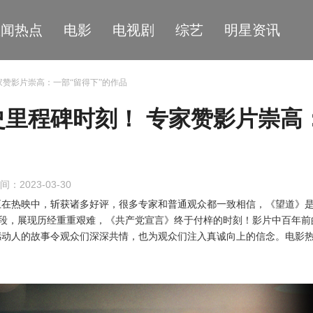
星闻热点
电影
电视剧
综艺
明星资讯
家赞影片崇高：一部“留得下”的作品
里程碑时刻！ 专家赞影片崇高
间：2023-03-30
正在热映中
，
斩获诸多好评，很多专家和普通观众都一致相信，《望道》
段，展现历经重重艰难，《共产党宣言》终于付梓的时刻！影片中百年前
撼动人的故事令观众们深深共情，也为观众们注入真诚向上的信念。电影