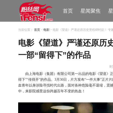
首页
星闻聚焦
当前位置：
首页
>
电影
> 电影《望道》严谨还原历史里程碑时刻！ 专
电影《望道》严谨还原历史
一部“留得下”的作品
时
由上海电影（集团）有限公司第一出品的电影《望道》
得下”“传得开”的作品
。
3
月
30
日，
片方发布
“
一件大事
”
正片片
血青年以身涉险寻找时代出路，面对各种危险毫不退缩，震
中，来影院感受这份跨越百年不变的热血！