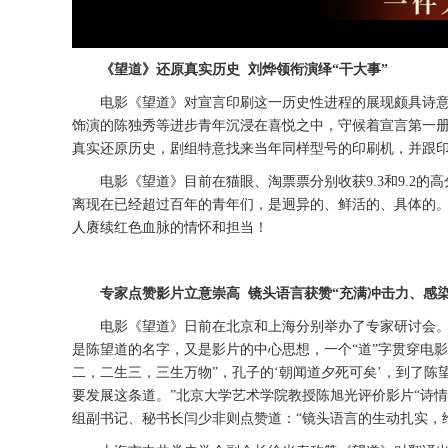
《望道》还原真实历史
刘烨领衔演绎
“干大事”
电影
《
望道》
对
宣言印刷
这一历史性进程的展现颇具诗
饰演的陈独秀等进步青年沉浸在喜悦之中，守候着宣言第一
真实还原历史，剧组特意找来当年同样型号的印刷机，并跟
电影《望道》
目前在猫眼、淘票票分别收获
9.3和9.2的
离现在已经超过百年的青年们，是迥异的、鲜活的、具体的。
人赓续红色血脉的情怀和担当
！
专家点赞影片立意崇高
镜头语言获赞
“充满冲击力、感
电影《望道》日前在北京和上海分别举办了专家研讨会
是陈望道的名字，又是影片的中心思想，一个“道”字贯穿电
二，二生三，三生万物”，孔子的‘朝闻道夕死可矣’，到了
要发展这条道。”北京大学艺术学院教授陈旭光评价影片“
诗情
组副书记、秘书长闫少非
则点赞道：
“镜头语言的生动扎实，