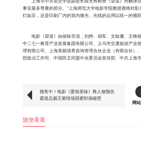
上海市中共党史学会副会长徐光寿
称赞《望道》对翻译
事实最多尊重的部分。”上海师范大学电影学院教授龚艳对影
灯如豆，还是印刷厂内的室内微光，光线的运用以统一的视
电影《望道》由侯咏导演，刘烨、胡军、文咏珊、王锵
中二七一教育产业发展集团有限公司、义乌市交通旅游产业
理有限公司、上海美丽境界咨询管理合伙企业（有限合伙）
想政治工作司、中国民主同盟中央委员会宣传部、中共上海
预售中！电影《爱很美味》释人物预告
霸道总裁王菊情场甜蜜职场碰壁
网站
随便看看