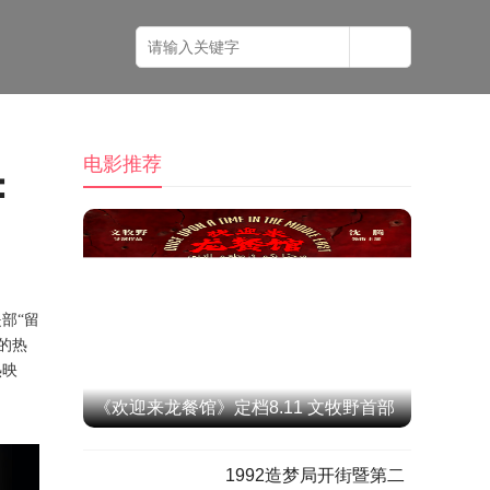
电影推荐
：
是部
“留
的热
热映
《欢迎来龙餐馆》定档8.11 文牧野首部
IMAX特制拍摄作品聚焦异国烟火气
1992造梦局开街暨第二