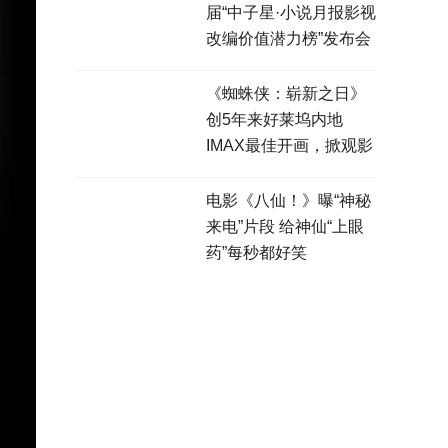
届“中子星·小说月报影视
改编价值潜力榜”发布会
在盐城举行
《蜘蛛侠：崭新之日》
创5年来好莱坞内地
IMAX最佳开画，掀观影
热潮
电影《八仙！》曝“神秘
来电”片段 给神仙“上眼
药”每秒都好笑