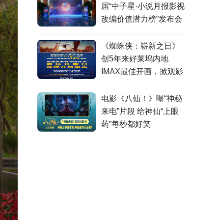
届“中子星·小说月报影视
改编价值潜力榜”发布会
在盐城举行
《蜘蛛侠：崭新之日》
创5年来好莱坞内地
IMAX最佳开画，掀观影
热潮
电影《八仙！》曝“神秘
来电”片段 给神仙“上眼
药”每秒都好笑