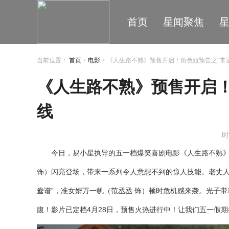
首页
星闻聚焦
当前位置：
首页
>
电影
> 《人生路不熟》预售开启！角色短预告之“常
《人生路不熟》预售开启！
线
时
今日，易小星执导的五一档爆笑喜剧电影《人生路不熟》
饰）闪亮登场，带来一系列令人意想不到的惊人技能。老丈人
鸯谱”，准女婿万一帆（范丞丞 饰）顿时危机感来袭。光子
腹！影片已定档4月28日，预售火热进行中！让我们五一假