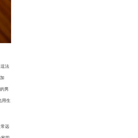
乐逗法
笑加
儿的男
也用生
提常远
一家四