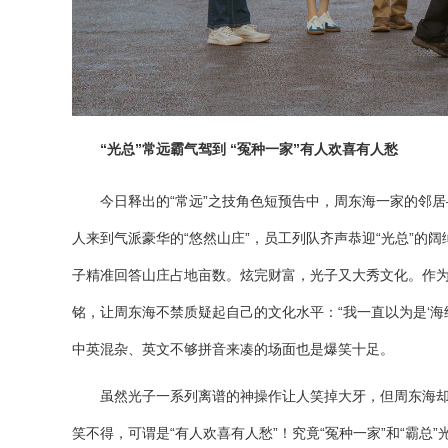
“光总”常远霸气驾到 “冤种一家”有人欢喜有人愁
今日释出的“常远”之技角色短预告中，周东海一家的邻
人来到气派豪华的“悠然山庄”，员工列队齐声恭迎“光总”的
子精准回答山庄占地亩数。炫完财富，光子又大秀文化。作为企
铭，让周东海不禁质疑起自己的文化水平：“我一直以为是‘海
中英混杂、英文不够拼音来凑的场面也是爆笑十足。
虽然光子一系列离谱的神操作让人笑掉大牙，但周东海
笑不得，可谓是“有人欢喜有人愁”！究竟“冤种一家”和“霸总