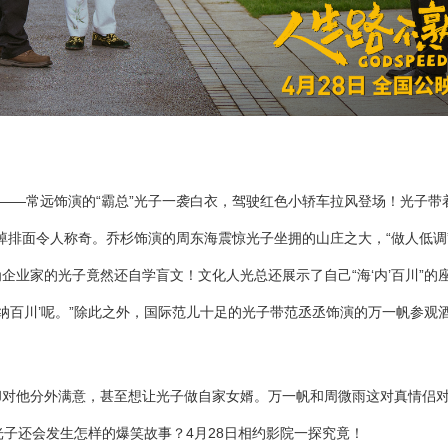
居——常远饰演的“霸总”光子一袭白衣，驾驶红色小轿车拉风登场！光子带
阔绰排面令人称奇。乔杉饰演的周东海震惊光子坐拥的山庄之大，“做人低调
业家的光子竟然还自学盲文！文化人光总还展示了自己“海‘内’百川”的
纳百川’呢。”除此之外，国际范儿十足的光子带范丞丞饰演的万一帆参观
却对他分外满意，甚至想让光子做自家女婿。万一帆和周微雨这对真情侣
”光子还会发生怎样的爆笑故事？4月28日相约影院一探究竟！