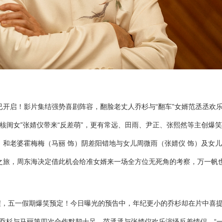
已开启！影片集结强势喜剧阵容，翻脸老丈人乔杉与“翻车”女婿范丞丞欢
硬核闺女”张婧仪带来“反差萌”，更有常远、田雨、尹正、张熙然等主创爆
）和老婆霍梅梅（马丽 饰）阴差阳错地与女儿周微雨（张婧仪 饰）及女
之旅，周东海决定借此机会给准女婿来一场全方位无死角的考察，万一帆
程，五一假期爆笑预定！今日曝光的预告中，年纪更小的乔杉却在片中喜
，乔杉与马丽第四次合作默契十足，范丞丞与张婧仪欢乐演绎反差情侣，“