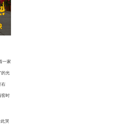
着一家
”的光
座右
酒窖时
对此哭