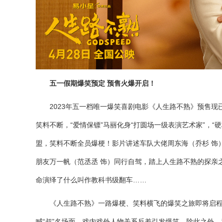
五一假期爆笑预定 预售火爆开启！
2023年五一档唯一爆笑喜剧电影《人生路不熟》预售现
笑料不断，“爱情保镖”马丽化身“打圆场一级表演艺术家”，“
盟，笑料不断全员爆梗！影片讲述车队大佬周东海（乔杉 饰
朋友万一帆（范丞丞 饰）同行自驾，踏上人生路不熟的探亲
命演绎了什么叫作教科书级翻车……
《人生路不熟》一路爆梗、笑料横飞的爆笑之旅即将启
喊“叔”名场面，戏内戏外人物关系反差引发爆笑。除此之外