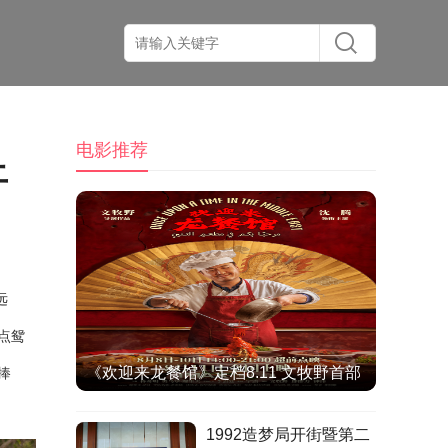
电影推荐
上
远
点鸳
《欢迎来龙餐馆》定档8.11 文牧野首部
捧
IMAX特制拍摄作品聚焦异国烟火气
1992造梦局开街暨第二