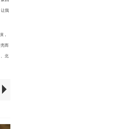
，让我
演，
破壳而
司、北