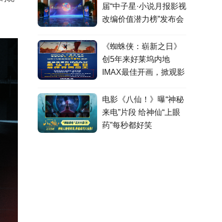
届“中子星·小说月报影视
改编价值潜力榜”发布会
在盐城举行
《蜘蛛侠：崭新之日》
创5年来好莱坞内地
IMAX最佳开画，掀观影
热潮
电影《八仙！》曝“神秘
来电”片段 给神仙“上眼
药”每秒都好笑