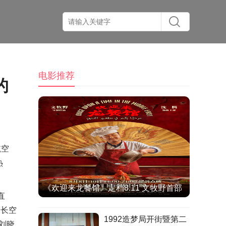
电影推荐
的
航空
热
《欢迎来龙餐馆》定档8.11 文牧野首部
直
IMAX特制拍摄作品聚焦异国烟火气
《长空
1992造梦局开街暨第二
刘晓