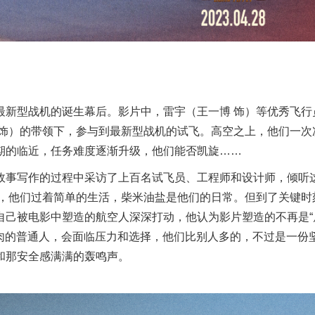
最新型战机的诞生幕后。影片中，
雷宇（王一博 饰）等优秀飞行
 饰）的带领下，参与到最新型战机的试飞。高空之上，他们一次
期的临近，任务难度逐渐升级，他们能否凯旋……
故事写作的过程中
采访了上百名试飞员、工程师
和
设计师，倾听
，他们过着简单的生活，柴米油盐是他们的日常。但到了关键时
自己被电影
中塑造的航空人
深深打动，
他
认为影片
塑造的不再是“
肉的普通人，会
面临压力和选择，他们比别人多的，
不
过是一份
和那安全感满满的轰鸣声
。