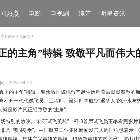
星闻热点
电影
电视剧
综艺
明星资讯
致敬平凡而伟大的航空人
正的主角”特辑 致敬平凡而伟大
间：2023-04-13
“真正的主角”特辑，聚焦
我国
战机艰辛诞生历程背后默默奉献的
展离不开一代代试飞员、工程师、设计师
等航空“逐梦人”
的汗水与
人就是影片真正想致敬的“
主角”。
一场
特别
的放映。
“科研试飞英雄”、歼
-8
首席试飞员王昂看完
影片
，
非常“感同身受”。中国航空工业集团新闻发言人周国强
也
表示“
英雄精神，集体主义英雄的精神，也致敬
英雄的
试飞员”。
影片由