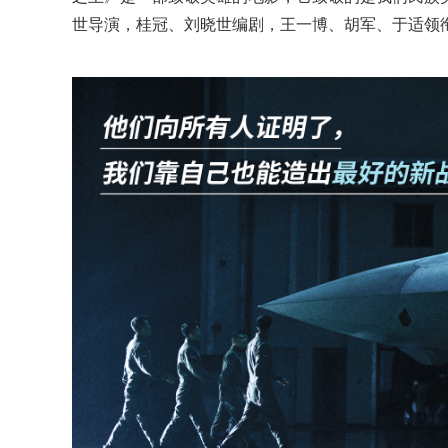
世导演，桂冠、刘晓世编剧，王一博、胡军、于适领衔