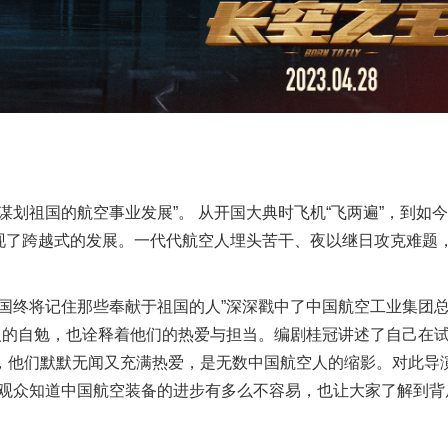
谋划祖国的航空事业发展”。
从开国大典时
飞机
“飞两遍”，到如今
现了跨越式的发展。
一代代航空人埋头苦干、夜以继日攻克难题
国终将记住那些奉献于祖国的人”深深戳中了
中国航空工业集团
人
的自勉
，也诠释着他们的
热爱
与担当。编剧桂冠讲述了自己在
，他们
默默无闻又充满热爱，
是无数中国航空人的缩影
。
对此
导
让观众知道中国航空装备的进步有多么不容易，也让大家了解到背