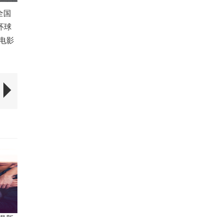
全国
环球
电影