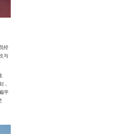
员经
次与
这
刻，
扁平
坚