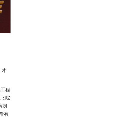
，
才
总工程
试飞院
演刘
后有