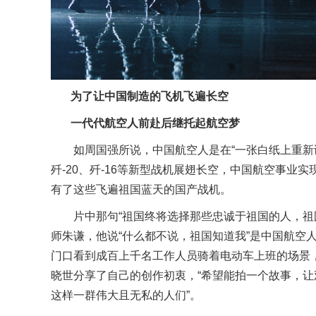
为了
让
中国制造
的飞机飞遍长空
一代代航空人前赴后继托起航空梦
如周国强所说，中国
航空人是在“一张白纸上重新
歼
-20
、歼
-16
等新型战机展翅长空，中国航空事业实
有了
这些飞遍祖国蓝天的国产战机。
片中那句“祖国终将选择那些忠诚于祖国的人，祖
师朱谦，
他说
“什么都不说，祖国知道我”
是
中国航空
门口看到成百上千名
工作
人员骑着电动车上班的场景
晓世分享了
自己的
创作初衷，
“希望能拍一个故事，
这样一群伟大且无私的人们”。