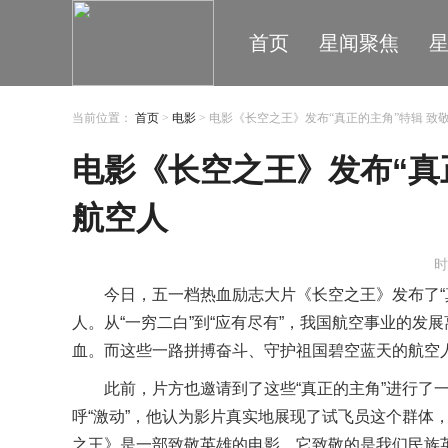
首页
星闻聚焦
当前位置：
首页
>
电影
> 电影《长空之王》发布“真正的主角”特辑 
电影《长空之王》发布“真
航空人
时
今日，五一档热血励志大片《长空之王》发布
了
人。从“一穷二白”到“应有尽有”，我国航空事业的发
血。而这些一路拼搏奋斗、守护祖国碧空蓝天的航空
此前，
片方
也
邀请到
了
这些“真正的主角”
进行了
呼“激动”，他认为影片真实地展现了试飞员这个群体
之王》
是一部致敬英雄的电影，
它
致敬的是我们民族