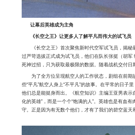
让幕后英雄成为主角
《长空之王》让更多人了解平凡而伟大的试飞员
《长空之王》首次聚焦新时代空军试飞员，揭秘
过严苛选拔正式成为试飞员，他们在队长张挺（胡军
死神过招，只为获取最极限的数据。随着战机交付日
为了全方
位
呈现
航空人的
工作状态，剧组在前期
些“平凡”航空人身上“不平凡”
的
故事。
在平常的日子里
他们总是
能
挺身而出
。
《航空知识》主编
王亚男
表示
化的英雄”，而是一个个“饱满的人”。
英雄也是有血有
守。
正是因为
有无数个
他们，
才有了我们的碧空蓝天