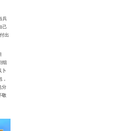
当兵
自己
付出
担
剧组
以卜
包，
也分
怀敬