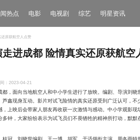
星闻热点
电影
电视剧
综艺
明星资讯
实还原获航空人点赞
走进成都 险情真实还原获航空
间：2023-04-21
成都，面向当地航空人和中小学生进行了放映。编剧、导演刘晓
、芦鑫现身互动。影片对试飞险情的真实还原受到广泛认可，不
撼，上映后会带家人朋友再收获一次激情与感动。中小学观影现
分多钟，大家纷纷表示为试飞员们不畏牺牲的精神所打动，默默
，桂冠、刘晓世编剧，王一博、胡军、于适领衔主演，周冬雨特