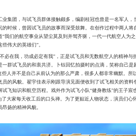
工业集团，与试飞员群体接触颇多，编剧桂冠也曾是一名军人，
沉的时候，曾因试飞员的故事而深受鼓舞。在创作过程中两人将
道“我们的航空事业从望尘莫及到并驾齐驱，一代一代航空人为之
这些伟大的英雄们”。
成不必在我，功成必定有我”，正是试飞员和无数航空人的精神与
是一群试飞员的和衷共济。
卜钰回忆拍摄时的点滴，笑称自己是
这些人并不是自己从前认为的那么严肃，很多人都非常幽默。所
飞员的风貌。翟宇佳表示刚跟导演见面便收到了试飞相关的资料
试飞知识和航空历程。戏外作为试飞小队“健身教练”的王子宸
为了大家每天收工后的口头禅。为了更贴近人物状态，演员们心
员昂扬的精神风貌。