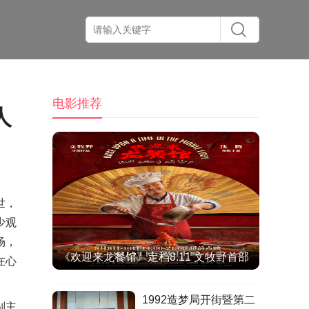
电影推荐
人
世，
少观
场，
《欢迎来龙餐馆》定档8.11 文牧野首部
在心
IMAX特制拍摄作品聚焦异国烟火气
1992造梦局开街暨第二
别主