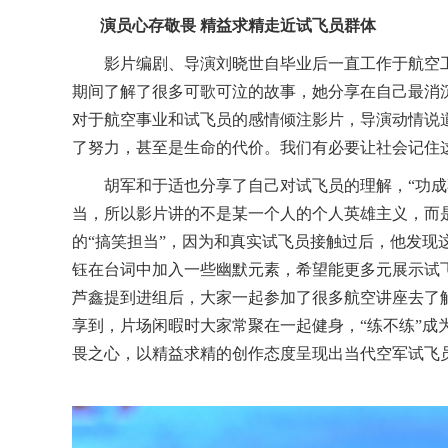
演员心存敬畏 精益求精走近试飞员群体
影片编剧、导演刘晓世自毕业后一直工作于航空
期间了解了很多可歌可泣的故事，她分享在自己最消
对于航空事业和试飞员的感情倾注影片，导演动情说
了努力，甚至是生命的代价。我们有必要让社会记住
胡军和于适也分享了自己对试飞员的理解，“功
当
，所以影片讲的不是某一个人的个人英雄主义，而
的“搞笑担当”，因为和真实试飞员接触过后，他发现
钰在台词中加入一些幽默元素，希望能更多元展示试
芦鑫提到进组后，大家一起参加了很多航空讲座去了解
享到，片场闲暇时大家常聚在一起健身，“练不练”成
畏之心，以精益求精的创作态度呈现出当代空军试飞