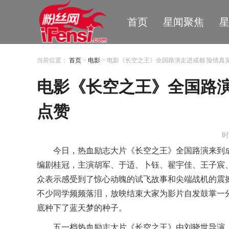
首页
星闻聚焦
当前位置：
首页
>
电影
> 电影《长空之王》全国路演走进成都 险情真
电影《长空之王》全国路演
点赞
时
今日，热血励志大片《长空之王》全国路演来到
编剧桂冠，主演胡军、于适、卜钰、翟宇佳、王子宸
众表示感受到了惊心动魄的试飞故事和尖端战机的震
不少同学频频落泪，放映结束大家为影片自发鼓掌一
底种下了蓝天梦的种子。
五一档热血励志大片《长空之王》由刘晓世导演