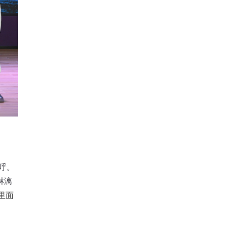
呼。
淋漓
里面