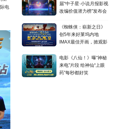
届“中子星·小说月报影视
国际电
改编价值潜力榜”发布会
在盐城举行
《蜘蛛侠：崭新之日》
创5年来好莱坞内地
IMAX最佳开画，掀观影
热潮
电影《八仙！》曝“神秘
来电”片段 给神仙“上眼
药”每秒都好笑