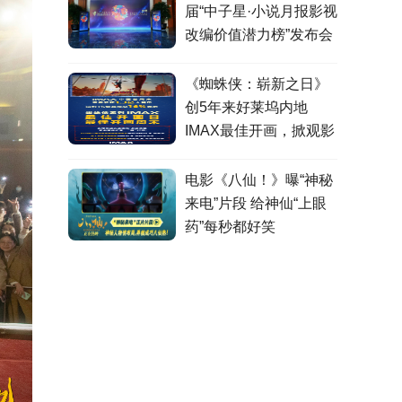
届“中子星·小说月报影视
改编价值潜力榜”发布会
在盐城举行
《蜘蛛侠：崭新之日》
创5年来好莱坞内地
IMAX最佳开画，掀观影
热潮
电影《八仙！》曝“神秘
来电”片段 给神仙“上眼
药”每秒都好笑