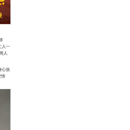
婧
丈人一
两人
身心放
爱情