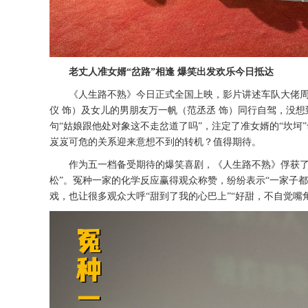
老丈人准女婿
“岔路”相逢
爆笑出发欢乐今日抵达
《人生路不熟》
今日正式全国上映，影片
讲述车队大佬
仪
饰）及女儿的男朋友万一帆（范丞丞
饰）同行自驾，
没想
句
“
姑娘跟他处对象这不走岔道了吗
”，
注定了准女婿的
“坎坷
岌岌可危的关系迎来意想不到的转机？值得期待。
作为五一档
备受期待
的爆笑喜剧，
《人生路不熟》
俘获
松”。冤种一家的化学反应赢得观众称赞，纷纷表示“一家子都
戏，也让很多观众大呼“甜到了我的心巴上”“好甜，不自觉嘴