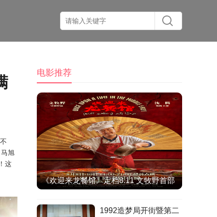
电影推荐
满
笑不
、马旭
！
这
《欢迎来龙餐馆》定档8.11 文牧野首部
IMAX特制拍摄作品聚焦异国烟火气
1992造梦局开街暨第二