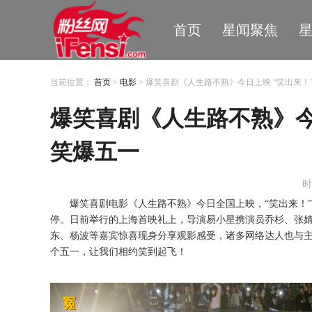
首页
星闻聚焦
当前位置：
首页
>
电影
> 爆笑喜剧《人生路不熟》今日上映 “笑出来
爆笑喜剧《人生路不熟》今
笑爆五一
时
爆笑喜剧
电影《人生路不熟》
今日全国上映，
“
笑出来
！
停。日前举行的
上海首映礼上，导演易小星携演员乔杉、张
东、杨波等嘉宾惊喜现身分享观影感受，诸多网络达人也与
个五一，让我们相约笑到起飞！