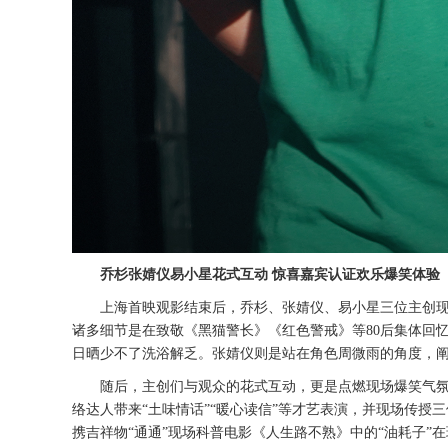
乔杉张婧仪易小星花式互动
惊喜嘉宾认证欢乐爆笑体验
上海首映观影结束后，乔杉、张婧仪、易小星三位主创
诸多细节是在致敬《黑猫警长》《红色警戒》等80后集体回
日晒少不了洗浴解乏。张婧仪则是站在角色周微雨的角度，阐
随后，主创们与观众的花式互动，更是点燃现场爆笑气
络达人带来
“土味情话”“暖心读信”等才艺表演，并现场传授
携吉祥物“通通”现场科普电影《人生路不熟》中的“油耗子”