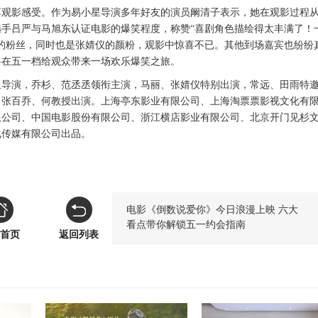
享观影感受。作为易小星导演多年好友的演员阚清子表示，她在观影过程
选手吕严与马旭东认证电影的爆笑程度，称赞
“喜剧角色描绘得太丰满了！
的粉丝，同时也是张婧仪的颜粉，观影中惊喜不已。
其他到场嘉宾也纷纷
将在五一档给观众带来一场欢乐爆笑之旅。
星导演，乔杉、范丞丞领衔主演，马丽、张婧仪特别出演，常远、田雨特
、张百乔、何教授出演。上海亭东影业有限公司、上海淘票票影视文化有
限公司、中国电影股份有限公司、浙江横店影业有限公司、北京开门见杉
化传媒有限公司出品。
电影《倒数说爱你》今日浪漫上映 六大
看点带你解锁五一约会指南
首页
返回列表