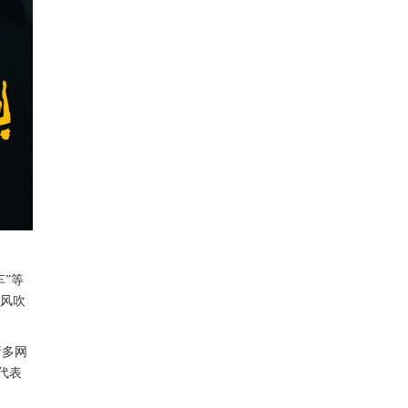
车”等
途风吹
诸多网
代表