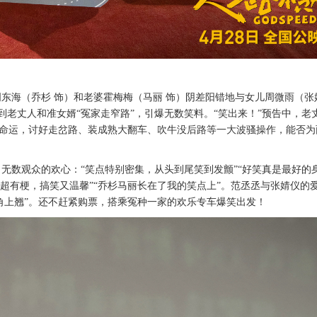
周东海（乔杉
饰）和老婆霍梅梅（马丽
饰）阴差阳错地与女儿周微雨（张
到老丈人和准女婿
“
冤家走窄路
”，
引爆无数笑料
。
“
笑出来！
”
预告中，老
”命运，讨好走岔路、装成熟大翻车、吹牛没后路等一大波骚操作，能否为
了无数观众的欢心：
“笑点特别密集，从头到尾笑到发颤”“好笑真是最好的
超有梗，搞笑又温馨”“乔杉马丽长在了我的笑点上”。范丞丞与张婧仪的
角上翘”。还不赶紧购票，搭乘冤种一家的欢乐专车爆笑出发！