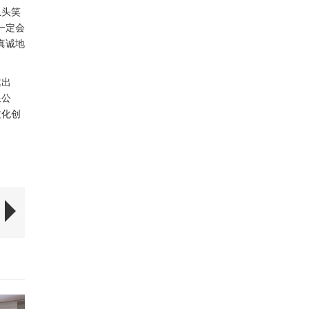
从头笑
一定会
真诚地
邀出
限公
文化创