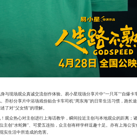
现身与现场观众真诚交流创作体验。易小星现场分享片中
“一只耳”“自爆卡
忆。乔杉分享片中浴场戏份贴合卡车司机“周东海”的日常生活习惯，跑长
述了对“父女情”的理解。
氛！观众热心对主创进行上海话教学，瞬间拉近主创与本地观众的距离；
三位主创“水蛇舞”、可爱五连拍，众主创有样学样逗趣十足。亦有上海公安
在现实生活中所造成的危害。