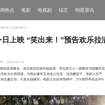
星闻热点
电影
电视剧
综艺
明星资讯
！”预告欢乐拉满笑爆五一
日上映 “笑出来！”预告欢乐拉
间：2023-04-28
”预告惊喜曝光，准女婿花式操作猛如虎，拜见老丈人一路教科书级翻车
婧仪欢乐出席现场，与观众爆笑互动走心交流，演员阚清子，喜剧人吕严
主创逗趣互动，引发全场爆笑
。
电影正在好评热映中，
大
V推荐率高达99%